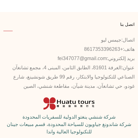
اتصل بنا
اتصال:
جيمس ليو
هاتف:
+8617353396263
بريد إلكتروني:
fei347077@gmail.com
عنوان:
الغرفة 81601، الطابق الثامن، المبنى 4، مجمع تشانغآن
الصناعي للتكنولوجيا والابتكار، رقم 99 طريق شونشينغ، شارع
غودو، حي تشانغآن، مدينة شيآن، مقاطعة شنشي، الصين
شركة شنشي ينغتو الدولية للسفريات المحدودة
شركة شاندونغ جياويون للسياحة المحدودة، قسم مبيعات جينان
للتكنولوجيا العالية واندا