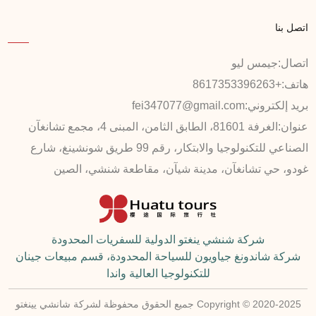
اتصل بنا
اتصال:
جيمس ليو
هاتف:
+8617353396263
بريد إلكتروني:
fei347077@gmail.com
عنوان:
الغرفة 81601، الطابق الثامن، المبنى 4، مجمع تشانغآن
الصناعي للتكنولوجيا والابتكار، رقم 99 طريق شونشينغ، شارع
غودو، حي تشانغآن، مدينة شيآن، مقاطعة شنشي، الصين
شركة شنشي ينغتو الدولية للسفريات المحدودة
شركة شاندونغ جياويون للسياحة المحدودة، قسم مبيعات جينان
للتكنولوجيا العالية واندا
Copyright © 2020-2025 جميع الحقوق محفوظة لشركة شانشي يينغتو