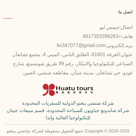
اتصل بنا
اتصال:
جيمس ليو
هاتف:
+8617353396263
بريد إلكتروني:
fei347077@gmail.com
عنوان:
الغرفة 81601، الطابق الثامن، المبنى 4، مجمع تشانغآن
الصناعي للتكنولوجيا والابتكار، رقم 99 طريق شونشينغ، شارع
غودو، حي تشانغآن، مدينة شيآن، مقاطعة شنشي، الصين
شركة شنشي ينغتو الدولية للسفريات المحدودة
شركة شاندونغ جياويون للسياحة المحدودة، قسم مبيعات جينان
للتكنولوجيا العالية واندا
Copyright © 2020-2025 جميع الحقوق محفوظة لشركة شانشي يينغتو