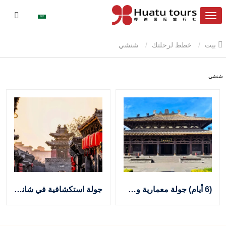
بيت
خطط لرحلتك
شنشي
شنشي
(6 أيام) جولة معمارية وجبال مقدسة في شانشي مناسبة للمسلمين
جولة استكشافية في شانشي لمدة 7 أيام: تجار جين، أسوار المدينة القديمة، والثقافة الحية