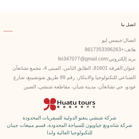
اتصل بنا
اتصال:
جيمس ليو
هاتف:
+8617353396263
بريد إلكتروني:
fei347077@gmail.com
عنوان:
الغرفة 81601، الطابق الثامن، المبنى 4، مجمع تشانغآن
الصناعي للتكنولوجيا والابتكار، رقم 99 طريق شونشينغ، شارع
غودو، حي تشانغآن، مدينة شيآن، مقاطعة شنشي، الصين
شركة شنشي ينغتو الدولية للسفريات المحدودة
شركة شاندونغ جياويون للسياحة المحدودة، قسم مبيعات جينان
للتكنولوجيا العالية واندا