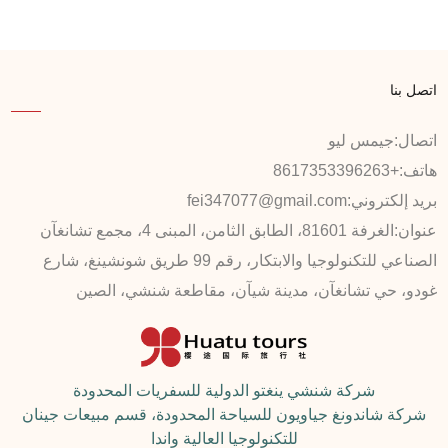
اتصل بنا
اتصال:
جيمس ليو
هاتف:
+8617353396263
بريد إلكتروني:
fei347077@gmail.com
عنوان:
الغرفة 81601، الطابق الثامن، المبنى 4، مجمع تشانغآن
الصناعي للتكنولوجيا والابتكار، رقم 99 طريق شونشينغ، شارع
غودو، حي تشانغآن، مدينة شيآن، مقاطعة شنشي، الصين
شركة شنشي ينغتو الدولية للسفريات المحدودة
شركة شاندونغ جياويون للسياحة المحدودة، قسم مبيعات جينان
للتكنولوجيا العالية واندا