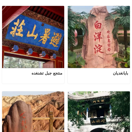
بايانغديان
منتجع جبل تشنغده