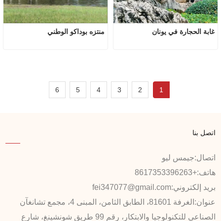
غابة الحجارة في يونان
منتزه بوداكو الوطني
6
5
4
3
2
1
اتصل بنا
اتصال:
جيمس ليو
هاتف:
+8617353396263
بريد إلكتروني:
fei347077@gmail.com
عنوان:
الغرفة 81601، الطابق الثامن، المبنى 4، مجمع تشانغآن
الصناعي للتكنولوجيا والابتكار، رقم 99 طريق شونشينغ، شارع