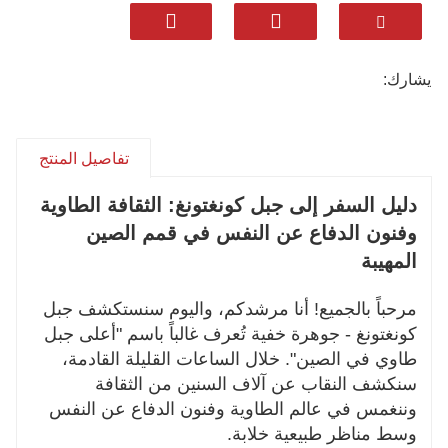
الدفاع عن النفس القديمة.
نحن متخصصون في تصميم برامج رحلات مخصصة
للمسافرين الدوليين. يمكن أن تشمل جولتك الخاصة
يشارك:
ما يلي:
استكشاف المواقع الطاوية المقدسة مثل مدينة
إمبريال سيتي وقصر داوانغ التاريخي.
تفاصيل المنتج
التعرف على فنون الدفاع عن النفس كونغتونغ، وهي
دليل السفر إلى جبل كونغتونغ: الثقافة الطاوية
تراث غير مادي معترف به من قبل اليونسكو.
التنزه عبر مناظر طبيعية خلابة مثل مضيق تانتشنغ
وفنون الدفاع عن النفس في قمم الصين
الشاعري. تذوق المأكولات المحلية الأصيلة في
المهيبة
بينغليانغ.
مرحباً بالجميع! أنا مرشدكم، واليوم سنستكشف جبل
تشمل خدماتنا مرشدين سياحيين محترفين ناطقين
كونغتونغ - جوهرة خفية تُعرف غالباً باسم "أعلى جبل
باللغة الإنجليزية، ووسائل نقل خاصة، وتخطيط مرن
طاوي في الصين". خلال الساعات القليلة القادمة،
مصمم خصيصًا ليناسب اهتماماتك ووتيرة رحلتك. دعنا
سنكشف النقاب عن آلاف السنين من الثقافة
نصمم لك مغامرة ثقافية مثالية في الصين.
وننغمس في عالم الطاوية وفنون الدفاع عن النفس
وسط مناظر طبيعية خلابة.