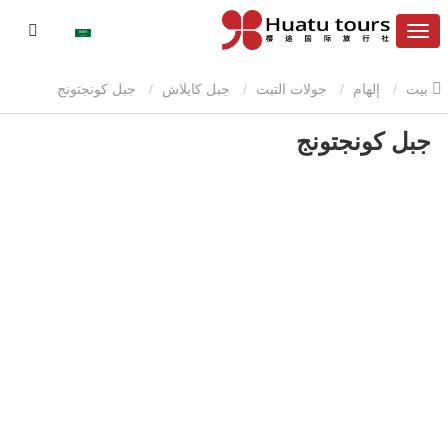
بيت
إلهام
جولات التبت
جبل كايلاش
جبل كونجتونج
جبل كونجتونج