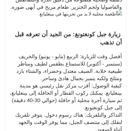
والفاصوليا ولحم الخنزير. طعام مريح في أبهى صوره.
زيارة جبل كونغتونغ: من الجيد أن تعرفه قبل
أن تذهب
أفضل وقت للزيارة: الربيع (مايو - يونيو) والخريف
(سبتمبر - أكتوبر) للاستمتاع بطقس لطيف ومناظر
طبيعية خلابة. الصيف معتدل وخضراء، والشتاء بارد
ومثلج ولكنه يتميز بجمال هادئ وساحر.
كيفية الوصول: أقرب مركز نقل رئيسي هو مدينة
بينغليانغ. يمكنك ركوب القطار أو الحافلة إلى بينغليانغ،
ثم سيارة أجرة محلية أو حافلة (حوالي 30-40 دقيقة)
إلى جبل كونغتونغ.
التذاكر والتلفريك: هناك رسوم دخول. يتوفر تلفريك
لنقلك إلى منتصف الجبل، مما يوفر الوقت والجهد
أثناء الصعود.