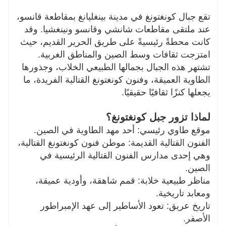
تواصل معنا اليوم لتصميم رحلتك الخاصة إلى جبل
كونغتونغ.
تقع جبال كونغتونغ في مدينة بينغليانغ بمقاطعة قانسو،
عند ملتقى مقاطعات شانشي وقانسو ونينغشيا. وقد
كانت محطةً رئيسيةً على طريق الحرير القديم، حيث
امتزجت ثقافات وسط الصين والمناطق الغربية.
تشتهر هذه الجبال بجمالها الطبيعي الخلاب، وجذورها
الطاوية العميقة، وفنون كونغتونغ القتالية الفريدة، ما
يجعلها كنزًا ثقافيًا حقيقيًا.
لماذا تزور جبل كونغتونغ؟
موقع طاوي رئيسي: أحد مهد الطاوية في الصين.
الفنون القتالية القديمة: موطن فنون كونغتونغ القتالية،
وهي إحدى مدارس الفنون القتالية الرئيسية في
الصين.
مناظر طبيعية خلابة: قمم شاهقة، وأودية عميقة،
ومعابد تاريخية.
تاريخ عريق: تعود الأساطير إلى عهد الإمبراطور
الأصفر.