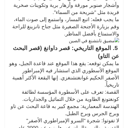
وأشجار صنوبر مورقة وأزهار برية وتكوينات صخرية
فريدة مثل "شريحة من السماء".
ما يجب فعله: اتبع المسار، واستمع إلى صوت الماء،
وقم بزيارة الأجنحة الصغيرة مثل جناح تانزينغ للراحة
والاستمتاع بأفضل المناظر.
5. الموقع التاريخي: قصر داوانغ (قصر البحث
عن التاو)
ما يمكن توقعه: يقع هذا الموقع عند قاعدة الجبل، وهو
الموقع الأسطوري الذي استشار فيه الإمبراطور
الأصفر الحكيم غوانغتشنغزي. إنها البقعة الأكثر أهمية
تاريخياً.
القصة: تعرف على الأسطورة المؤسسة لطائفة
كونغتونغ الطاوية من خلال التماثيل والجداريات.
الهندسة المعمارية: مجمع كبير به قاعة البحث عن تاو
وبرج الجرس وبرج الطبل.
لا تفوتوا: شجرة "السرو الإمبراطوري الأصفر"
القديمة، والتي يقال إن عمرها يزيد عن 2000 عام.