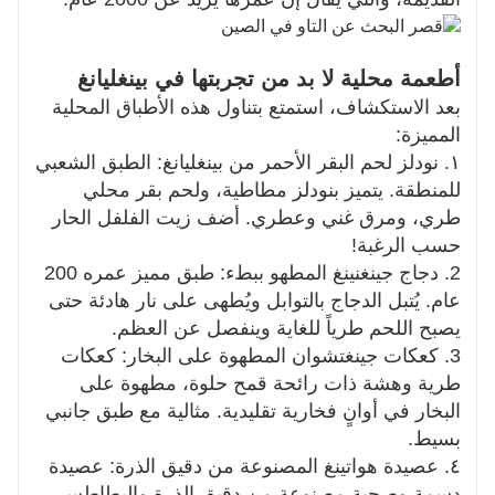
أطعمة محلية لا بد من تجربتها في بينغليانغ
بعد الاستكشاف، استمتع بتناول هذه الأطباق المحلية
المميزة:
١. نودلز لحم البقر الأحمر من بينغليانغ: الطبق الشعبي
للمنطقة. يتميز بنودلز مطاطية، ولحم بقر محلي
طري، ومرق غني وعطري. أضف زيت الفلفل الحار
حسب الرغبة!
2. دجاج جينغنينغ المطهو ​​ببطء: طبق مميز عمره 200
عام. يُتبل الدجاج بالتوابل ويُطهى على نار هادئة حتى
يصبح اللحم طرياً للغاية وينفصل عن العظم.
3. كعكات جينغتشوان المطهوة على البخار: كعكات
طرية وهشة ذات رائحة قمح حلوة، مطهوة على
البخار في أوانٍ فخارية تقليدية. مثالية مع طبق جانبي
بسيط.
٤. عصيدة هواتينغ المصنوعة من دقيق الذرة: عصيدة
دسمة وصحية مصنوعة من دقيق الذرة والبطاطس