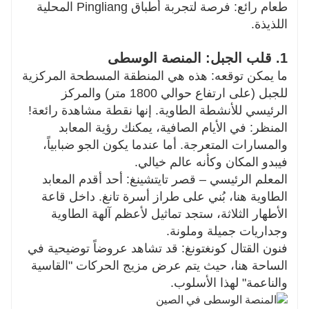
طعام رائع: فرصة لتجربة أطباق Pingliang المحلية
اللذيذة.
1. قلب الجبل: المنصة الوسطى
ما يمكن توقعه: هذه هي المنطقة المسطحة المركزية
للجبل (على ارتفاع حوالي 1800 متر) والمركز
الرئيسي للأنشطة الطاوية. إنها نقطة مشاهدة رائعة!
المنظر: في الأيام الصافية، يمكنك رؤية المعابد
والمسارات المتعرجة. أما عندما يكون الجو ضبابياً،
فيبدو المكان وكأنه عالم خيالي.
المعلم الرئيسي – قصر تايتشينغ: أحد أقدم المعابد
الطاوية هنا، بُني على طراز أسرة تانغ. داخل قاعة
الأطهار الثلاثة، ستجد تماثيل لأعظم آلهة الطاوية
وجداريات جميلة وملونة.
فنون القتال كونغتونغ: قد تشاهد عروضاً توضيحية في
الساحة هنا، حيث يتم عرض مزيج الحركات "القاسية
والناعمة" لهذا الأسلوب.