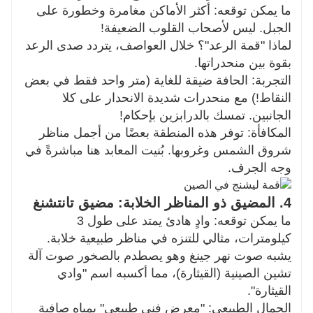
ما يمكن توقعه: أكثر الأماكن مغامرة وخطورة على
الجبل. ليس لأصحاب القلوب الضعيفة!
لماذا "قمة الرعد"؟ خلال العواصف، يتردد صدى الرعد
بقوة بين منحدراتها.
التجربة: الحافة ضيقة للغاية (متر واحد فقط في بعض
النقاط!) مع منحدرات شديدة الانحدار على كلا
الجانبين. تمسك بالدرابزين بإحكام!
المكافأة: توفر هذه المنطقة بعضًا من أجمل مناظر
شروق الشمس وغروبها. بُنيت المعابد هنا مباشرةً في
وجه الجرف.
4. المضيق ذو المناظر الخلابة: مضيق تانتشنغ
ما يمكن توقعه: وادٍ هادئ يمتد على طول 3
كيلومترات، مثالي للتنزه في مناظر طبيعية خلابة.
يشبه صوت نهر جينغ وهو يصطدم بالصخور صوت آلة
تشين الصينية (القيثارة)، مما أكسبه اسم "وادي
القيثارة".
الجمال الطبيعي: "معرض فني طبيعي" بمياه صافية