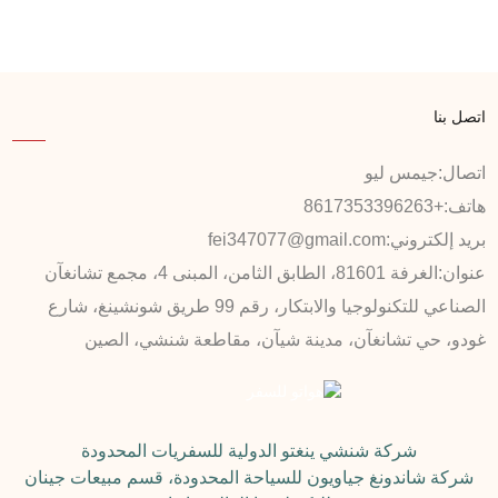
اتصل بنا
اتصال:
جيمس ليو
هاتف:
+8617353396263
بريد إلكتروني:
fei347077@gmail.com
عنوان:
الغرفة 81601، الطابق الثامن، المبنى 4، مجمع تشانغآن
الصناعي للتكنولوجيا والابتكار، رقم 99 طريق شونشينغ، شارع
غودو، حي تشانغآن، مدينة شيآن، مقاطعة شنشي، الصين
شركة شنشي ينغتو الدولية للسفريات المحدودة
شركة شاندونغ جياويون للسياحة المحدودة، قسم مبيعات جينان