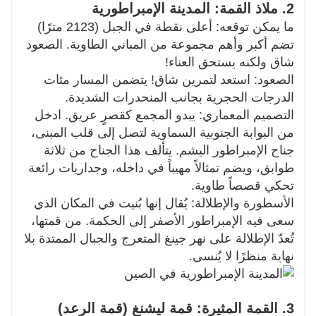
2. ملاذ القمة: المدينة الإمبراطورية
ما يمكن توقعه: أعلى نقطة في الجبل (2123 مترًا)
تضم أكبر وأهم مجموعة من المباني الطاوية. الصعود
شاق ولكنه يستحق العناء!
الصعود: استعد لتمرين شاق! يتضمن المسار مئات
الدرجات الحجرية بجانب المنحدرات الشديدة.
التصميم المعماري: يبدو المجمع كقصرٍ عريق. ادخل
من البوابة الجنوبية السماوية لتصل إلى قلب المبنى،
جناح الإمبراطور اليشم. يتألف هذا الجناح من ثلاثة
طوابق، ويضم تمثالاً مهيباً في داخله، وجداريات رائعة
تحكي قصصاً طاوية.
الأسطورة والإطلالة: يُقال إنها بُنيت في المكان الذي
سعى فيه الإمبراطور الأصفر إلى الحكمة. من قمتها،
تُعدّ الإطلالة على نهر جينغ المتعرج والجبال الممتدة بلا
نهاية منظرًا لا يُنسى.
3. القمة المثيرة: قمة ليشنغ (قمة الرعد)