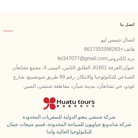
اتصل بنا
اتصال:
جيمس ليو
هاتف:
+8617353396263
بريد إلكتروني:
fei347077@gmail.com
عنوان:
الغرفة 81601، الطابق الثامن، المبنى 4، مجمع تشانغآن
الصناعي للتكنولوجيا والابتكار، رقم 99 طريق شونشينغ، شارع
غودو، حي تشانغآن، مدينة شيآن، مقاطعة شنشي، الصين
شركة شنشي ينغتو الدولية للسفريات المحدودة
شركة شاندونغ جياويون للسياحة المحدودة، قسم مبيعات جينان
للتكنولوجيا العالية واندا