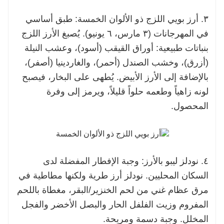
٣. أرز بويي اللزج ذو الألوان الخمسة: طبق أساسي
في المهرجانات (٣ مارس، ٦ يونيو). يُصبغ الأرز اللزج
بنباتات طبيعية: أوراق القيقب (أسود)، وعشب النيلة
(أزرق)، وخشب الصندل (أحمر)، والغاردينيا (أصفر)،
بالإضافة إلى الأرز الأبيض. يُطهى على البخار، فيصبح
لونه زاهياً وطعمه حلواً قليلاً، ويرمز إلى وفرة
المحصول.
٤. نودلز ليبو بالأرز: وجبة الإفطار المفضلة لدى
السكان المحليين. نودلز أرز طرية ولكنها مطاطية في
مرق عظام غني من لحم الخنزير/البقر، مغطاة باللحم
المفروم وزيت الفلفل الحار والبصل الأخضر والفجل
المخلل. وجبة دسمة ومريحة.