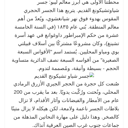
محطتنا الأولى هي أبرز معالم ليبو: جسر
شياوتشيكونغ القديم. يتربع هذا الجسر الحجري
المقوس بهدوء فوق نهر شيانغشوي، ويُعدّ من أهم
معالم المنطقة. بُني عام ١٨٣٥ (في السنة الخامسة
عشرة من حكم الإمبراطور داوغوانغ في عهد أسرة
تشينغ)، وكان مشروعًا مشتركًا بين أسلاف قبيلتي
بوي ومياو المحليين. يُستمد اسم "الأقواس السبعة
الصغيرة" من أقواسه السبعة نصف الدائرية متساوية
الحجم - بسيطة وأنيقة، ومُصممة لتدوم.
صُنعت كل حجرة من الحجر الجيري الأزرق الرمادي
المحلي، ونُحتت ورُكّبت يدويًا. بعد ما يقرب من 200
عام من الأمطار والفيضانات وآثار الأقدام، لا تزال
بلاطات الجسر ناعمة ولامعة، لكن هيكله لا يزال متينًا
كالصخر. وهذا دليل على مهارة النحاتين المذهلة من
جماعات جنوب غرب الصين العرقية آنذاك.