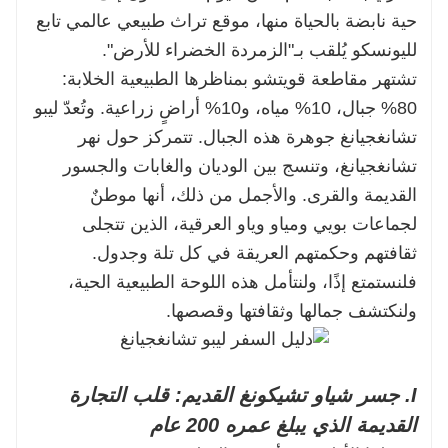
حية نابضة بالحياة منها، موقع تراث طبيعي عالمي تابع
لليونسكو يُلقب بـ"الزمردة الخضراء للأرض".
تشتهر مقاطعة قويتشو بمناظرها الطبيعية الخلابة:
80% جبال، 10% مياه، و10% أراضٍ زراعية. وتُعدّ ليبو
تشانغجيانغ جوهرة هذه الجبال. تتمركز حول نهر
تشانغجيانغ، وتنسج بين الوديان والغابات والجسور
القديمة والقرى. والأجمل من ذلك، أنها موطنٌ
لجماعات بويي ومياو وياو العرقية، الذين تتجلى
ثقافتهم وحكمتهم العريقة في كل تلة وجدول.
فلنستمتع إذًا، ولنتأمل هذه اللوحة الطبيعية الحية،
ولنكتشف جمالها وثقافتها وقصصها.
I. جسر شياو تشيكونغ القديم: قلب التجارة
القديمة الذي يبلغ عمره 200 عام