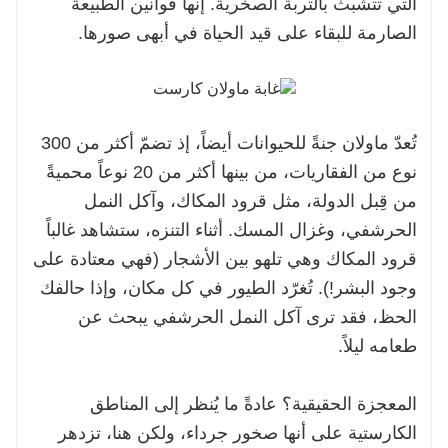
التي تتشبث بالتربة الصخرية. إنها قوانين الطبيعة
الصارمة للبقاء على قيد الحياة في أبهى صورها.
تُعدّ ماولان جنةً للحيوانات أيضاً، إذ تضمّ أكثر من 300
نوع من الفقاريات، من بينها أكثر من 20 نوعاً محميةً
من قِبل الدولة، مثل قرود المكاك، وآكل النمل
الحرشفي، وغزال المسك. أثناء التنزه، ستشاهد غالباً
قرود المكاك وهي تلهو بين الأشجار (فهي معتادة على
وجود البشر!). تُغرّد الطيور في كل مكان، وإذا حالفك
الحظ، فقد ترى آكل النمل الحرشفي يبحث عن
طعامه ليلاً.
المعجزة الحقيقية؟ عادةً ما يُنظر إلى المناطق
الكارستية على أنها صخور جرداء، ولكن هنا، تزدهر