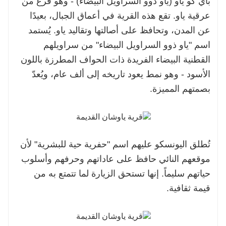
باي كو ياو (ياو ذوو السراويل البيضاء) - وهو فرع من
عرقية ياو. تقع هذه القرية في أعماق الجبال، بعيدًا
عن المدن، وتحافظ على أصالتها وتقاليد ياو. يُستمد
اسم "ياو ذوو السراويل البيضاء" من سراويلهم
القطنية البيضاء الفريدة ذات الحواف المطرزة باللون
الأسود - وهو نمط يعود تاريخه إلى ألف عام، ويُعدّ
بصمتهم المميزة.
تُطلق اليونسكو عليهم اسم "حفرية حية للبشرية" لأن
موقعهم النائي حافظ على عاداتهم وحرفهم وأسلوب
حياتهم سليماً. إنها تستحق الزيارة لما تتمتع به من
قيمة ثقافية.