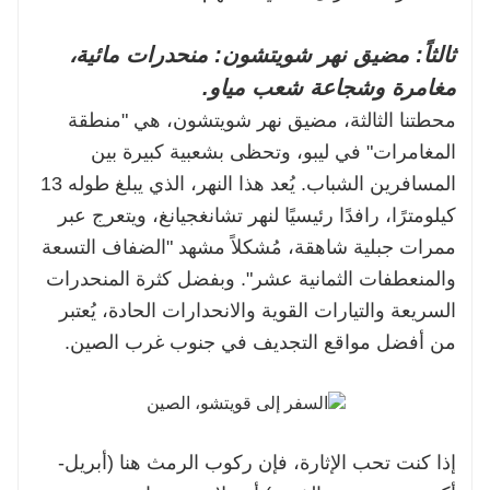
ثالثاً: مضيق نهر شويتشون: منحدرات مائية،
مغامرة وشجاعة شعب مياو.
محطتنا الثالثة، مضيق نهر شويتشون، هي "منطقة
المغامرات" في ليبو، وتحظى بشعبية كبيرة بين
المسافرين الشباب. يُعد هذا النهر، الذي يبلغ طوله 13
كيلومترًا، رافدًا رئيسيًا لنهر تشانغجيانغ، ويتعرج عبر
ممرات جبلية شاهقة، مُشكلاً مشهد "الضفاف التسعة
والمنعطفات الثمانية عشر". وبفضل كثرة المنحدرات
السريعة والتيارات القوية والانحدارات الحادة، يُعتبر
من أفضل مواقع التجديف في جنوب غرب الصين.
إذا كنت تحب الإثارة، فإن ركوب الرمث هنا (أبريل-