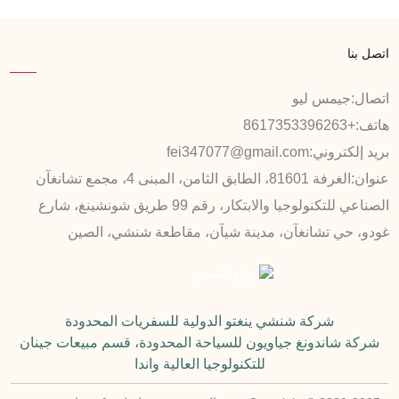
اتصل بنا
اتصال:
جيمس ليو
هاتف:
+8617353396263
بريد إلكتروني:
fei347077@gmail.com
عنوان:
الغرفة 81601، الطابق الثامن، المبنى 4، مجمع تشانغآن
الصناعي للتكنولوجيا والابتكار، رقم 99 طريق شونشينغ، شارع
غودو، حي تشانغآن، مدينة شيآن، مقاطعة شنشي، الصين
شركة شنشي ينغتو الدولية للسفريات المحدودة
شركة شاندونغ جياويون للسياحة المحدودة، قسم مبيعات جينان
للتكنولوجيا العالية واندا