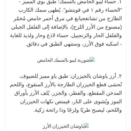
١. حساء ليبو الحامض بالسمك: طبق بوي المميز -
"الحساء رقم ١ في قويتشو". يُطهى سمك الكارب
الطازج من تشانغجيانغ في مرق أحمر حامض مُخمّر
(مصنوع من الأرز اللزج)، بالإضافة إلى الفلفل الجبلي
والفلفل الحار والزنجبيل. حساء لاذع وحار ولذيذ للغاية
- اسكبه فوق الأرز، وستنهي الطبق في دقائق.
٢. أرز ياوشان بالخيزران: طبق ياو مميز للضيوف.
تُحشى قطع الخيزران الطازجة بالأرز المنقوع، واللحم
المدخن المقطع، والفطر، والجزر. يُلف الأرز بأوراق
الموز ويُشوى على النار، فيمتص نكهات الخيزران
واللحم، ليصبح طريًا ولزجًا وذا رائحة زكية.