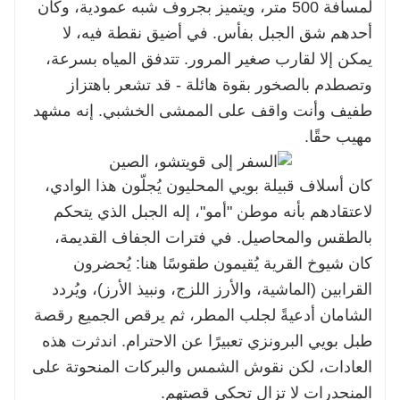
لمسافة 500 متر، ويتميز بجروف شبه عمودية، وكأن
أحدهم شق الجبل بفأس. في أضيق نقطة فيه، لا
يمكن إلا لقارب صغير المرور. تتدفق المياه بسرعة،
وتصطدم بالصخور بقوة هائلة - قد تشعر باهتزاز
طفيف وأنت واقف على الممشى الخشبي. إنه مشهد
مهيب حقًا.
كان أسلاف قبيلة بويي المحليون يُجلّون هذا الوادي،
لاعتقادهم بأنه موطن "أمو"، إله الجبل الذي يتحكم
بالطقس والمحاصيل. في فترات الجفاف القديمة،
كان شيوخ القرية يُقيمون طقوسًا هنا: يُحضرون
القرابين (الماشية، والأرز اللزج، ونبيذ الأرز)، ويُردد
الشامان أدعيةً لجلب المطر، ثم يرقص الجميع رقصة
طبل بويي البرونزي تعبيرًا عن الاحترام. اندثرت هذه
العادات، لكن نقوش الشمس والبركات المنحوتة على
المنحدرات لا تزال تحكي قصتهم.