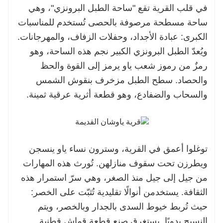
في قلب القرية تقع "ساحة الطبل البرونزي"، وهي
ساحة مسطحة مرصوفة بالحصى تُستخدم للمناسبات
الكبرى: عبادة الأجداد، وحفلات الزفاف، والمهرجانات.
ويُعدّ الطبل البرونزي الكبير نجم هذه الساحة، وهو
رمزٌ من رموز شعب ياو يرمز إلى القوة والحظ
والحصاد. سطح الطبل مزخرف بنقوش الشمس
والسحاب والضفادع، وهو قطعة أثرية عرقية ثمينة.
توغلوا أعمق في القرية، وسترون نساء ياو ينسجن
ويطرزن تحت سقوف منازلهن. تُورث هذه المهارات
من جيل إلى جيل منذ الصغر، وهي سرّ استمرار هذه
الثقافة. يستخدمن أنوالًا تقليدية تُثبّت على الخصر:
حيث تُربط خيوط السدى بالجدار وبالخصر، ويتم
النسيج يدويًا. يستغرق صنع قطعة قماش قطنية