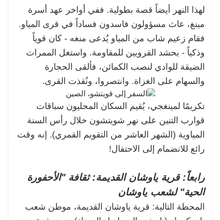
لهذا النهر أيضاً قصة بطولية. ففي أواخر عهد أسرة
مينغ، عاث مسؤولون فاسدون فساداً في قرى المياو.
فقام زعيم شاب من المياو يُدعى منغه - كان قوياً
وذكياً - بحشد القرويين للمقاومة. واستغل الممرات
الضيقة للوادي لنصب الكمائن، فألقى الحجارة
والسهام على الغزاة. وانتصروا، ونُقذت القرى.
تكريمًا لمينغجي، يُقيم السكان المحليون سباقات
قوارب التنين على نهر شويتشون خلال رأس السنة
المياوية (الشهر العاشر من التقويم القمري). إنه وقت
رائع للانضمام إلى الاحتفال!
رابعاً: قرية ياوشان القديمة: ثقافة "الأحفورة
الحية" لشعب ياوشان
المحطة التالية: قرية ياوشان القديمة، موطن شعب