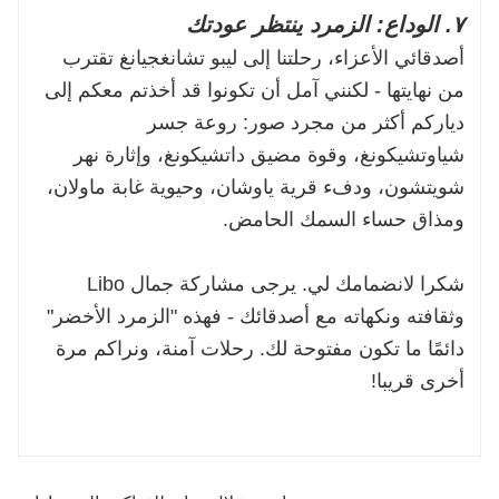
٧. الوداع: الزمرد ينتظر عودتك
أصدقائي الأعزاء، رحلتنا إلى ليبو تشانغجيانغ تقترب
من نهايتها - لكنني آمل أن تكونوا قد أخذتم معكم إلى
دياركم أكثر من مجرد صور: روعة جسر
شياوتشيكونغ، وقوة مضيق داتشيكونغ، وإثارة نهر
شويتشون، ودفء قرية ياوشان، وحيوية غابة ماولان،
ومذاق حساء السمك الحامض.
شكرا لانضمامك لي. يرجى مشاركة جمال Libo
وثقافته ونكهاته مع أصدقائك - فهذه "الزمرد الأخضر"
دائمًا ما تكون مفتوحة لك. رحلات آمنة، ونراكم مرة
أخرى قريبا!