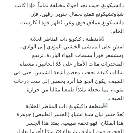
داتشيكونغ، حيث نجد أجواءً مختلفة تماماً. فإذا كانت
شياوتشيكونغ تتمتع بجمال جنوبي رقيق، فإن
داتشيكونغ عملاق قوي وعر، يُظهر قوة الكارست
الخام.
امشِ على الممشى الخشبي المؤدي إلى الوادي،
وستشعر فوراً بنسمات الهواء الباردة. ترتفع
المنحدرات مئات الأمتار على كلا الجانبين، مغطاة
بنباتات كثيفة تحجب معظم أشعة الشمس. حتى في
الصيف، يكون الجو هنا أبرد بخمس إلى ست درجات
مئوية، مما يجعله ملاذاً طبيعياً مثالياً من حرارة
الصيف.
يُعدّ جسر تيان شنغ تشياو (الجسر الطبيعي) جوهرة
هذا المكان، فهو تحفة طبيعية. يمتد هذا الجسر
الحجري فوق الوادي، بارتفاع 73 مترًا (أي ما يعادل