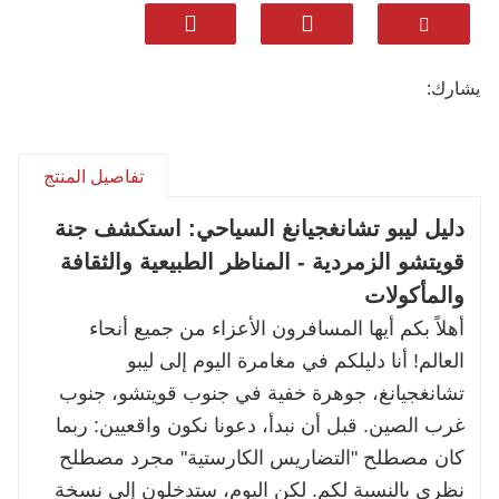
اليونسكو، بجسورها الحجرية القديمة، وأوديتها
الخلابة، وغاباتها الكارستية الخضراء. ولكن ما هو
الأبرز؟ أطباقنا المحلية الأصيلة: حساء سمك بوي
يشارك:
الحامض ذو المذاق اللاذع، وأرز ياو بالخيزران
العطري، والأرز اللزج ذو الألوان الخمسة الزاهية،
وكلها محضرة بمكونات طازجة من النهر والجبال.
تفاصيل المنتج
نضمن لكم إقامة مريحة تناسب ذوقكم، بدءًا من
دليل ليبو تشانغجيانغ السياحي: استكشف جنة
النُزُل الفاخرة وصولًا إلى المنتجعات الخلابة. بفضل
قويتشو الزمردية - المناظر الطبيعية والثقافة
خبرتنا الطويلة، نُصمّم كل تفاصيل رحلتكم بعناية
والمأكولات
فائقة، سواءً كانت رحلة تجديف في نهر شويتشون،
أو استكشاف قرى ياو، أو التنزه في غابة ماولان.
أهلاً بكم أيها المسافرون الأعزاء من جميع أنحاء
دع هواتو تتولى الباقي. احجز رحلتك الخاصة إلى ليبو
العالم! أنا دليلكم في مغامرة اليوم إلى ليبو
الآن لتستمتع بأشهى المأكولات، وإقامة مريحة،
تشانغجيانغ، جوهرة خفية في جنوب قويتشو، جنوب
ولحظات لا تُنسى!
غرب الصين. قبل أن نبدأ، دعونا نكون واقعيين: ربما
كان مصطلح "التضاريس الكارستية" مجرد مصطلح
نظري بالنسبة لكم. لكن اليوم، ستدخلون إلى نسخة