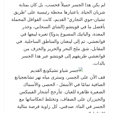
لم يكن هذا الجسر جميلاً فحسب، بل كان بمثابة
شريان الحياة. باعتبارها محطة رئيسية على "طريق
تشيان-جوي التجاري" القديم، كانت القوافل المحملة
بأفضل ما في قويتشو (الشاي السحابي، وجذر
المعدة، والباتيك المصبوغ يدويًا) تعبره لبيعها في
قوانغشي، ثم إلى لينغنان والمناطق الساحلية. في
المقابل، شق ملح البحر والحرير والخزف من
قوانغشي طريقهم إلى قويتشو عبر هذا الجسر
بالذات.
قف الآن على الجسر، وسترى مياه نهر تشانغجيانغ
الصافية تمامًا في الأسفل - الحصى والأسماك
الصغيرة ظاهرة للعيان. تتأرجح أشجار الفينيكس
والخيزران على الضفاف، وتختلط انعكاساتها مع
الجسر في الماء. صدقني، كل زاوية فرصة مثالية