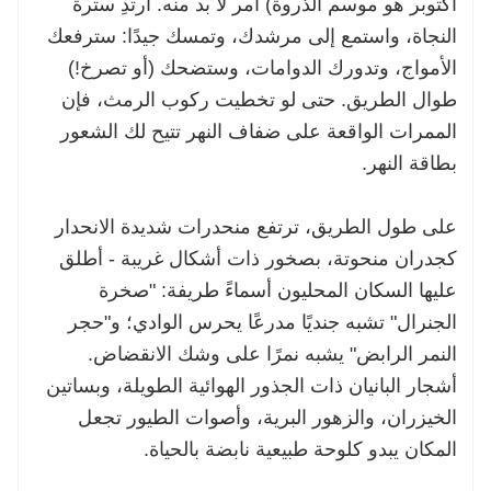
أكتوبر هو موسم الذروة) أمر لا بد منه. ارتدِ سترة
النجاة، واستمع إلى مرشدك، وتمسك جيدًا: سترفعك
الأمواج، وتدورك الدوامات، وستضحك (أو تصرخ!)
طوال الطريق. حتى لو تخطيت ركوب الرمث، فإن
الممرات الواقعة على ضفاف النهر تتيح لك الشعور
بطاقة النهر.
على طول الطريق، ترتفع منحدرات شديدة الانحدار
كجدران منحوتة، بصخور ذات أشكال غريبة - أطلق
عليها السكان المحليون أسماءً طريفة: "صخرة
الجنرال" تشبه جنديًا مدرعًا يحرس الوادي؛ و"حجر
النمر الرابض" يشبه نمرًا على وشك الانقضاض.
أشجار البانيان ذات الجذور الهوائية الطويلة، وبساتين
الخيزران، والزهور البرية، وأصوات الطيور تجعل
المكان يبدو كلوحة طبيعية نابضة بالحياة.