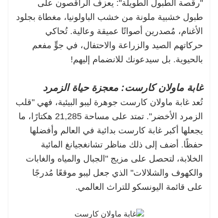
"رقصة الطبول الطويلة": يعزف الراقصون على
طبول خشبية ملونة من خشب الباولونيا، مغطاة بجلود
الأغنام، مُصدرين أصواتًا عميقة وعالية. تُحاكي
حركاتهم الصيد والزراعة والاحتفال، في جوٍّ مفعم
بالحيوية. بل سيدعونك للانضمام إليهم!
غابة ماولان كارست: معجزة حياة الزمرد
تُعد غابة ماولان كارست جوهرة ليبو البيئية، فهي "قلب
الزمرد الأخضر". تمتد على مساحة 21,285 هكتارًا، ما
يجعلها أكبر غابة كارست بدائية في العالم وأفضلها
حفظًا. أضف إلى ذلك مناظر تشانغجيانغ المائية
الخلابة، لتحصل على مزيج "الجبال والمياه والغابات
والكهوف والشلالات" الذي جعل ليبو موقعًا مُدرجًا
على قائمة اليونسكو للتراث العالمي.