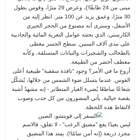
مبنى من 24 طابقًا!)، وعرض 29 مترًا، وقوس بطول
30 مترًا، وعمق يزيد عن 100 متر. انظر إليه من
الأسفل، وسترى أنه مصنوع من الحجر الجيري
الكارستي، الذي نحتته عوامل التعرية المائية والجاذبية
على مدى آلاف السنين. سطح الجسر مغطى
بالطحالب والشجيرات والنباتات المتسلقة، وكأنه
معطف أخضر من الطبيعة.
أروع ما في الأمر؟ وجود "نافذة سقفية" طبيعية أعلى
القوس. عندما يتسلل ضوء الشمس من خلالها، يُشكّل
شعاعًا ساطعًا يُضيء الغبار المتطاير - إنه مشهدٌ أشبه
بقصة خيالية. يأتي المصورون من كل حدب وصوب
لالتقاط هذه اللحظة.
ليس بعيدًا يقع "مضيق الرعب" - لا تقلق، فالاسم
مجرد ذريعة (إنه آمن تمامًا!). يمتد هذا المضيق