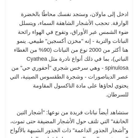
ادخل إلى ماولان، وستجد نفسك محاطًا بالخضرة
الوارفة. تحجب الأشجار الشاهقة السماء، ويتسلل
ضوء الشمس عبر الأوراق، وتفوح في الهواء رائحة
النباتات والتربة - إنه "مخزن أكسجين" طبيعي. ينمو
هنا أكثر من 2000 نوع من النباتات (90% من الغطاء
النباتي)، بما في ذلك أنواع نادرة مثل Cyathea
spinulosa - وهي سرخس شجري "أحفوري حي" من
عصر الديناصورات - وشجرة الطقسوس الصينية، التي
يحتوي لحاؤها على مادة التاكسول المقاومة
للسرطان.
ستشاهد أيضاً نباتات فريدة من نوعها: "أشجار التين
الخانقة" التي تلتف حول الأشجار المضيفة حتى تموت،
و"أشجار الجذور الداعمة" ذات الجذور الشبيهة بالألواح