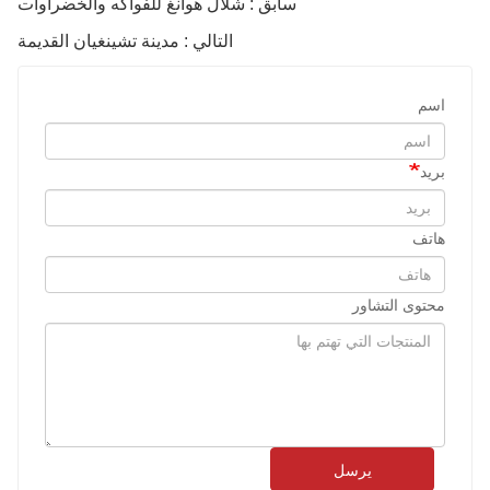
سابق : شلال هوانغ للفواكه والخضراوات
التالي : مدينة تشينغيان القديمة
اسم
بريد
هاتف
محتوى التشاور
يرسل