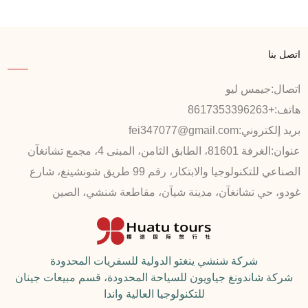
اتصل بنا
اتصال:
جيمس ليو
هاتف:
+8617353396263
بريد إلكتروني:
fei347077@gmail.com
عنوان:
الغرفة 81601، الطابق الثامن، المبنى 4، مجمع تشانغآن
الصناعي للتكنولوجيا والابتكار، رقم 99 طريق شونشينغ، شارع
غودو، حي تشانغآن، مدينة شيآن، مقاطعة شنشي، الصين
شركة شنشي ينغتو الدولية للسفريات المحدودة
شركة شاندونغ جياويون للسياحة المحدودة، قسم مبيعات جينان
للتكنولوجيا العالية واندا