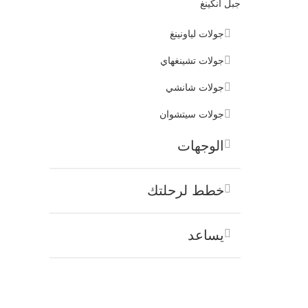
جبل آنكينغ
جولات لياونينغ
جولات تشينغهاي
جولات شانشي
جولات سيتشوان
الوجهات
خطط لرحلتك
يساعد