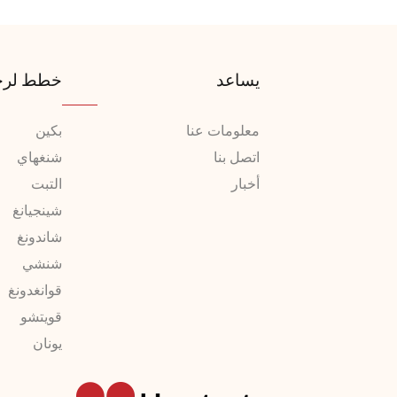
يساعد
خطط لرح
معلومات عنا
بكين
اتصل بنا
شنغهاي
أخبار
التبت
شينجيانغ
شاندونغ
شنشي
قوانغدونغ
قويتشو
يونان