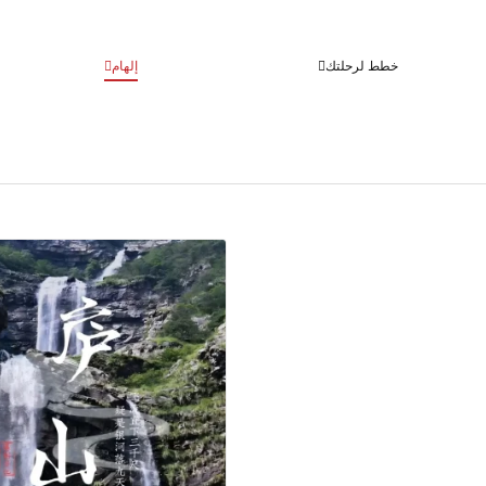
خطط لرحلتك
إلهام