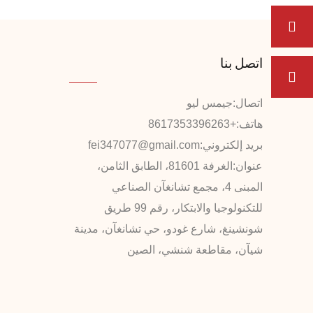
اتصل بنا
اتصال:
جيمس ليو
هاتف:
+8617353396263
بريد إلكتروني:
fei347077@gmail.com
عنوان:
الغرفة 81601، الطابق الثامن،
المبنى 4، مجمع تشانغآن الصناعي
للتكنولوجيا والابتكار، رقم 99 طريق
شونشينغ، شارع غودو، حي تشانغآن، مدينة
شيآن، مقاطعة شنشي، الصين