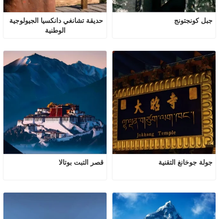
جبل كونجتونج
حديقة تشانغي دانكسيا الجيولوجية 
الوطنية
جولة جوخانغ التقنية
قصر التبت بوتالا