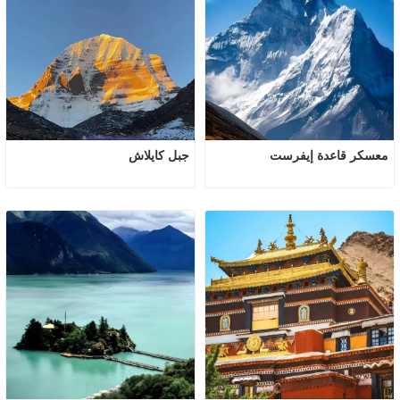
معسكر قاعدة إيفرست
جبل كايلاش