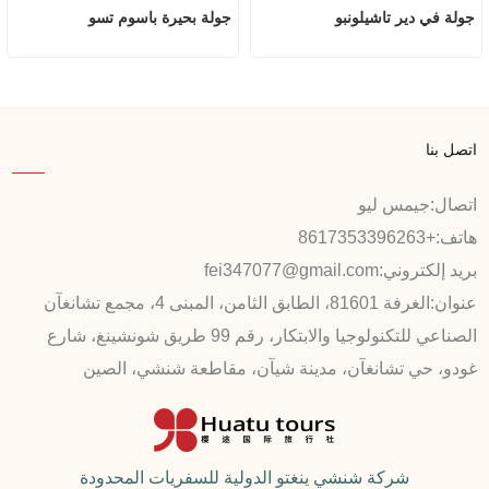
جولة في دير تاشيلونبو
جولة بحيرة باسوم تسو
اتصل بنا
اتصال:
جيمس ليو
هاتف:
+8617353396263
بريد إلكتروني:
fei347077@gmail.com
عنوان:
الغرفة 81601، الطابق الثامن، المبنى 4، مجمع تشانغآن
الصناعي للتكنولوجيا والابتكار، رقم 99 طريق شونشينغ، شارع
غودو، حي تشانغآن، مدينة شيآن، مقاطعة شنشي، الصين
شركة شنشي ينغتو الدولية للسفريات المحدودة