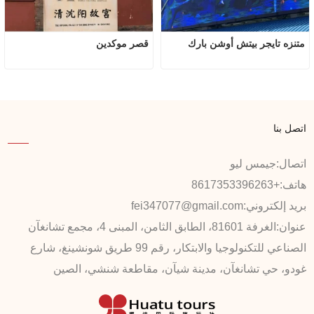
متنزه تايجر بيتش أوشن بارك
قصر موكدين
اتصل بنا
اتصال:
جيمس ليو
هاتف:
+8617353396263
بريد إلكتروني:
fei347077@gmail.com
عنوان:
الغرفة 81601، الطابق الثامن، المبنى 4، مجمع تشانغآن
الصناعي للتكنولوجيا والابتكار، رقم 99 طريق شونشينغ، شارع
غودو، حي تشانغآن، مدينة شيآن، مقاطعة شنشي، الصين