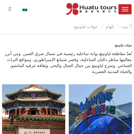
بيت
إلهام
جولات لياونينغ
جولات لياونينغ
تُعدّ مقاطعة لياونينغ بوابة ساحلية رئيسية في شمال شرق الصين. ومن أبرز
معالمها مناظر داليان الساحلية، وقصر شنيانغ الإمبراطوري، ومواقع التراث
الصناعي. وتمزج لياونينغ بين جمال الجبال والبحر، وثقافة عرقية المانشو،
والحياة المدنية العصرية.