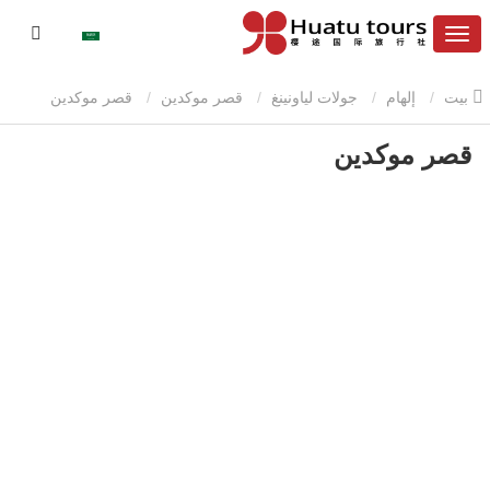
بيت
إلهام
جولات لياونينغ
قصر موكدين
قصر موكدين
قصر موكدين