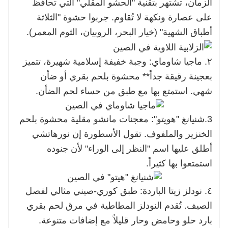
الزمان، تشتهر بتقنية "الحشو المقلي" التي تحافظ
على عصارة ونكهة لا تُقاوم. جربوا حشوة "الثلاثة
أطباق الشهية" (خيار البحر، الروبيان، الثوم المعمر).
٢. ماجيا شاوماي: وجبة خفيفة إسلامية شهيرة، تتميز
بعجينة رقيقة جداً** محشوة بلحم بقري أو ضأن
شهي. استمتع بها مع طبق من حساء لحم الضأن.
3.
شنيانغ "هويتو": معجنات مانشو مقلية محشوة بلحم
الخنزير والملفوف. تقول الأسطورة إن نورهاتشي
أطلق عليها اسم "النظر إلى الوراء" لأن جنوده
استمتعوا بها كثيراً.
٤. نودلز زيتا الباردة: طبق كوري-صيني مثالي لفصل
الصيف. تُقدم النودلز المطاطية في مرق لحم بقري
بارد حلو وحامض وحار قليلاً مع إضافات متنوعة.