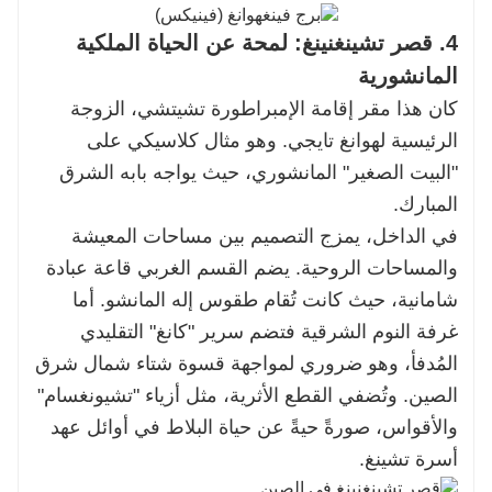
4. قصر تشينغنينغ: لمحة عن الحياة الملكية
المانشورية
كان هذا مقر إقامة الإمبراطورة تشيتشي، الزوجة
الرئيسية لهوانغ تايجي. وهو مثال كلاسيكي على
"البيت الصغير" المانشوري، حيث يواجه بابه الشرق
المبارك.
في الداخل، يمزج التصميم بين مساحات المعيشة
والمساحات الروحية. يضم القسم الغربي قاعة عبادة
شامانية، حيث كانت تُقام طقوس إله المانشو. أما
غرفة النوم الشرقية فتضم سرير "كانغ" التقليدي
المُدفأ، وهو ضروري لمواجهة قسوة شتاء شمال شرق
الصين. وتُضفي القطع الأثرية، مثل أزياء "تشيونغسام"
والأقواس، صورةً حيةً عن حياة البلاط في أوائل عهد
أسرة تشينغ.