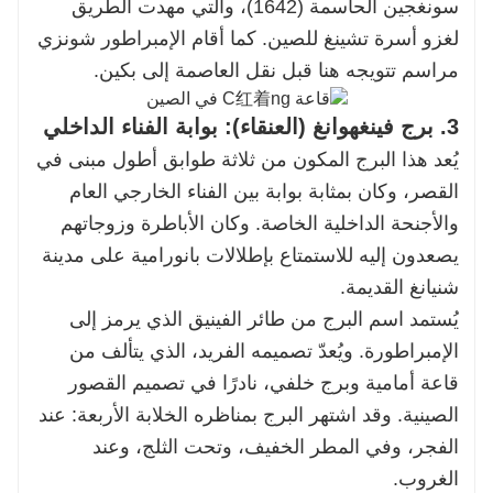
سونغجين الحاسمة (1642)، والتي مهدت الطريق
لغزو أسرة تشينغ للصين. كما أقام الإمبراطور شونزي
مراسم تتويجه هنا قبل نقل العاصمة إلى بكين.
3. برج فينغهوانغ (العنقاء): بوابة الفناء الداخلي
يُعد هذا البرج المكون من ثلاثة طوابق أطول مبنى في
القصر، وكان بمثابة بوابة بين الفناء الخارجي العام
والأجنحة الداخلية الخاصة. وكان الأباطرة وزوجاتهم
يصعدون إليه للاستمتاع بإطلالات بانورامية على مدينة
شنيانغ القديمة.
يُستمد اسم البرج من طائر الفينيق الذي يرمز إلى
الإمبراطورة. ويُعدّ تصميمه الفريد، الذي يتألف من
قاعة أمامية وبرج خلفي، نادرًا في تصميم القصور
الصينية. وقد اشتهر البرج بمناظره الخلابة الأربعة: عند
الفجر، وفي المطر الخفيف، وتحت الثلج، وعند
الغروب.