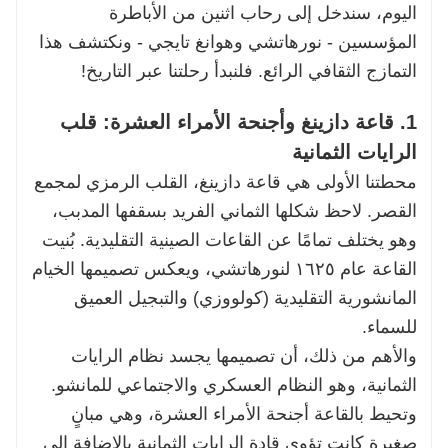
اليوم، سندخل إلى رحاب اثنين من الأباطرة
المؤسسين - نورهاتشي وهوانغ تايجي - ونكتشف هذا
التمازج الثقافي الرائع. فلنبدأ رحلتنا عبر التاريخ!
1. قاعة دازينغ وأجنحة الأمراء العشرة: قلب
الرايات الثمانية
محطتنا الأولى هي قاعة دازينغ، القلب الرمزي لمجمع
القصر. لاحظ شكلها الثماني الفريد بسقفها المدبب،
وهو يختلف تمامًا عن القاعات الصينية التقليدية. بُنيت
القاعة عام ١٦٢٥ لنورهاتشي، ويعكس تصميمها الخيام
المانشورية التقليدية (كولووزي) والتبجيل العميق
للسماء.
والأهم من ذلك، أن تصميمها يجسد نظام الرايات
الثمانية، وهو النظام العسكري والاجتماعي للمانشو.
وتحيط بالقاعة أجنحة الأمراء العشرة، وهي مبانٍ
صغيرة كانت تؤوي قادة الرايات الثمانية بالإضافة إلى