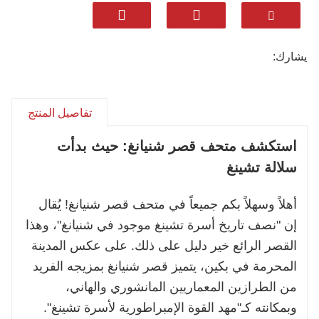
رحلات تاريخية مصممة خصيصاً: نصمم برامج رحلات
شخصية. سواء كنت من عشاق التاريخ، أو من محبي
يشارك:
الهندسة المعمارية، أو من عشاق الطعام، سنصمم
لك جولة تناسب وتيرة رحلتك واهتماماتك.
تفاصيل المنتج
تجربة مزيج المانشو والهان: انطلق في رحلة تتجاوز
استكشف متحف قصر شنيانغ: حيث بدأت
الجولات السياحية التقليدية. يقدم مرشدونا الخبراء
سياقًا ثقافيًا معمقًا، بدءًا من نظام الرايات الثمانية في
سلالة تشينغ
قاعة دازينغ وصولًا إلى الحياة الملكية في قصر
أهلاً وسهلاً بكم جميعاً في متحف قصر شنيانغ! يُقال
تشينغنينغ.
إن "نصف تاريخ أسرة تشينغ موجود في شنيانغ"، وهذا
القصر الرائع خير دليل على ذلك. على عكس المدينة
احجز مغامرتك الخاصة: دعنا نصمم لك رحلة
المحرمة في بكين، يتميز قصر شنيانغ بمزيجه الفريد
استكشافية تاريخية مثالية. تواصل معنا لتخطيط
من الطرازين المعماريين المانشوري والهاني،
زيارتك الفريدة لهذا المعلم التاريخي الحيّ من الصين
وبمكانته كـ"مهد القوة الإمبراطورية لأسرة تشينغ".
الإمبراطورية.