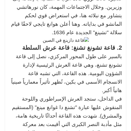
وزيرين. وخلال الاجتماعات المهمة، كان نورهاتشي
يتشاور مع نبلائه هنا، في استعراض قوي لحكم
المانشو في بداياته. وهنا أعلن هوانغ تايجي لاحقًا قيام
سلالة "تشينغ" الجديدة عام 1636.
2. قاعة تشونغ تشنغ: قاعة عرش السلطة
بالسير على طول المحور المركزي، نصل إلى قاعة
تشونغ تشنغ، وهي قاعة العرش الرئيسية لإدارة
الشؤون اليومية. هذه القاعة، التي تشبه قاعة
الانسجام الأسمى في بكين، تُظهر تأثيراً معمارياً صينياً
هانياً أكبر.
في الداخل، ستجد العرش الإمبراطوري واللوحة
المنقوش عليها عبارة "تشنغ دا غوانغ مينغ" (المستقيم
والمشرق). شهدت هذه القاعة أحداثًا تاريخية هامة،
مثل مأدبة النصر الكبرى التي أقيمت بعد معركة