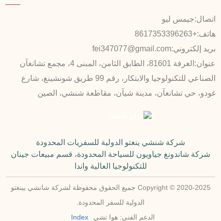
اتصال:
جيمس ليو
هاتف:
+8617353396263
بريد إلكتروني:
fei347077@gmail.com
عنوان:
الغرفة 81601، الطابق الثامن، المبنى 4، مجمع تشانغآن
الصناعي للتكنولوجيا والابتكار، رقم 99 طريق شونشينغ، شارع
غودو، حي تشانغآن، مدينة شيآن، مقاطعة شنشي، الصين
شركة شنشي ينغتو الدولية للسفريات المحدودة
شركة شاندونغ جياويون للسياحة المحدودة، قسم مبيعات جينان
للتكنولوجيا العالية واندا
Copyright © 2020-2025 جميع الحقوق محفوظة لشركة شانشي يينغتو
الدولية للسفر المحدودة.
الدعم الفني: هوا تشي
Index