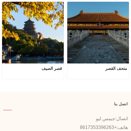
متحف القصر
قصر الصيف
اتصل بنا
اتصال:
جيمس ليو
هاتف:
+8617353396263