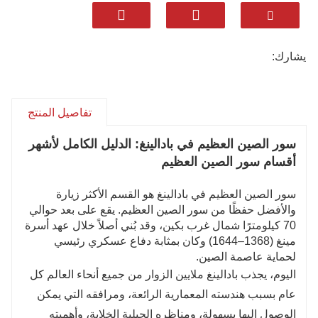
استمتع بالمناظر البانورامية الخلابة بينما يتعرج السور
العظيم عبر تلال جبلية دراماتيكية، مما يخلق بعضًا من أكثر
فرص التصوير التي لا تُنسى في الصين.
يشارك:
سافر بسهولة بفضل المرافق الملائمة للزوار، بما في ذلك
الخدمات متعددة اللغات والممرات التي يمكن الوصول إليها
ووسائل النقل المريحة من وسط بكين.
تفاصيل المنتج
انغمس في تجارب ثقافية أصيلة، من ارتداء زي جندي من
عهد مينغ وصنع طوب السور العظيم التقليدي إلى الاستماع
سور الصين العظيم في بادالينغ: الدليل الكامل لأشهر
إلى قصص رائعة تحت النجوم.
أقسام سور الصين العظيم
أكثر من مجرد نصب تذكاري تاريخي، سور الصين العظيم هو
سور الصين العظيم في بادالينغ هو القسم الأكثر زيارة
رمز قوي للإصرار البشري والتراث الثقافي والتميز
والأفضل حفظًا من سور الصين العظيم. يقع على بعد حوالي
المعماري — تجربة لا تتكرر في العمر تستحق أن تكون على
70 كيلومترًا شمال غرب بكين، وقد بُني أصلاً خلال عهد أسرة
قائمة كل مسافر إلى الصين.
مينغ (1368–1644) وكان بمثابة دفاع عسكري رئيسي
لحماية عاصمة الصين.
اليوم، يجذب بادالينغ ملايين الزوار من جميع أنحاء العالم كل
عام بسبب هندسته المعمارية الرائعة، ومرافقه التي يمكن
الوصول إليها بسهولة، ومناظره الجبلية الخلابة، وأهميته