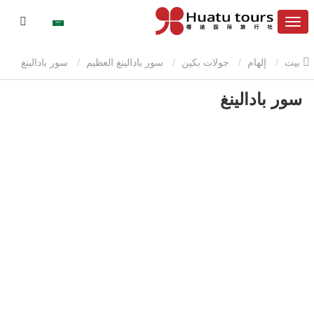
بيت
إلهام
جولات بكين
سور بادالينغ العظيم
سور بادالينغ
سور بادالينغ