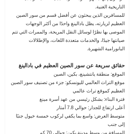
التاريخية الغنية.
للمسافرين الذين يبحثون عن أفضل قسم من سور الصين
العظيم لزيارته، يظل بادالينغ واحدًا من أكثر الوجهات
الموصى بها نظرًا لوسائل النقل المريحة، والممرات التي تتم
صيانتها جيدًا، والخدمات متعددة اللغات، والإطلالات
البانورامية الشهيرة.
حقائق سريعة عن سور الصين العظيم في بادالينغ
الموقع: منطقة يانتشينغ، بكين، الصين
موقع التراث العالمي لليونسكو: جزء من تصنيف سور الصين
العظيم كموقع تراث عالمي
فترة البناء: بشكل رئيسي من عهد أسرة مينغ
أعلى ارتفاع للجدار: حوالي 7.8 أمتار
متوسط العرض: واسع بما يكفي لركوب خمسة خيول جنبًا
إلى جنب
المسافة من وسط مدينة بكين: حوالي 70 كم