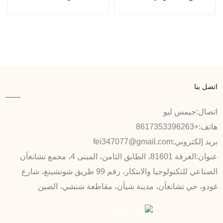
اتصل بنا
اتصال:
جيمس ليو
هاتف:
+8617353396263
بريد إلكتروني:
fei347077@gmail.com
عنوان:
الغرفة 81601، الطابق الثامن، المبنى 4، مجمع تشانغآن
الصناعي للتكنولوجيا والابتكار، رقم 99 طريق شونشينغ، شارع
غودو، حي تشانغآن، مدينة شيآن، مقاطعة شنشي، الصين