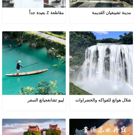
مدينة تشينغيان القديمة
مقاطعة Z بعيدة جداً
شلال هوانغ للفواكه والخضراوات
ليبو تشانغجيانغ السفر