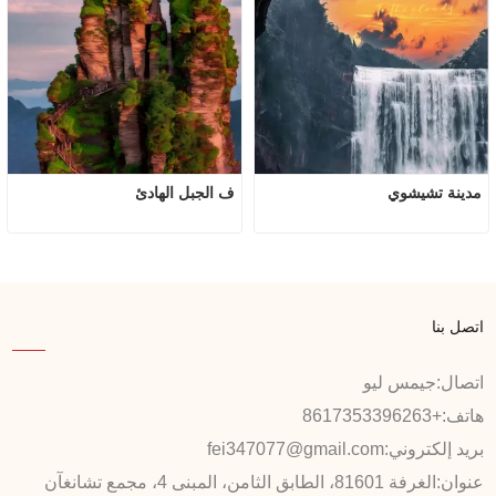
مدينة تشيشوي
ف الجبل الهادئ
اتصل بنا
اتصال:
جيمس ليو
هاتف:
+8617353396263
بريد إلكتروني:
fei347077@gmail.com
عنوان:
الغرفة 81601، الطابق الثامن، المبنى 4، مجمع تشانغآن