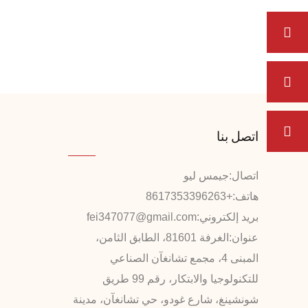
اتصل بنا
اتصال:
جيمس ليو
هاتف:
+8617353396263
بريد إلكتروني:
fei347077@gmail.com
عنوان:
الغرفة 81601، الطابق الثامن،
المبنى 4، مجمع تشانغآن الصناعي
للتكنولوجيا والابتكار، رقم 99 طريق
شونشينغ، شارع غودو، حي تشانغآن، مدينة