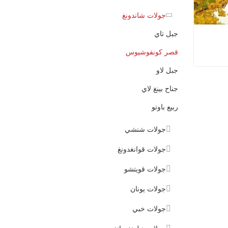
جولات شاندونغ
جبل تاي
قصر كونفوشيوس
جبل لاو
وشيوسية
جناح بينغ لاي
ربيع باوتو
جولات شنشي
جولات قوانغدونغ
جولات قويتشو
جولات يونان
جولات خبي