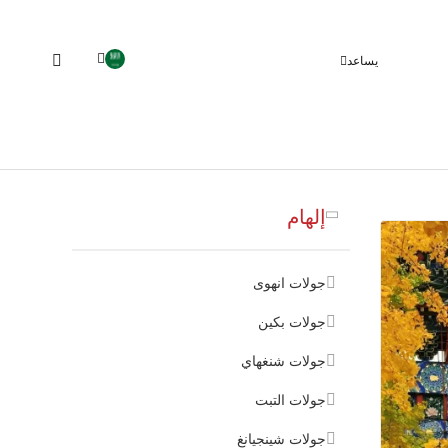
يساعد
إلهام
جولات انهوى
جولات بكين
جولات شنغهاي
جولات التبت
جولات شينجيانغ