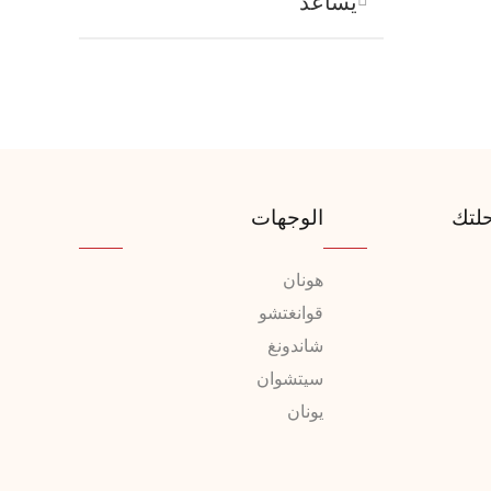
يساعد
لتك
الوجهات
هونان
قوانغتشو
شاندونغ
سيتشوان
يونان