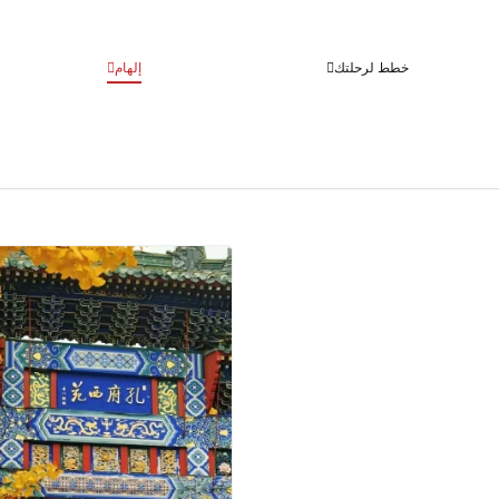
خطط لرحلتك
إلهام