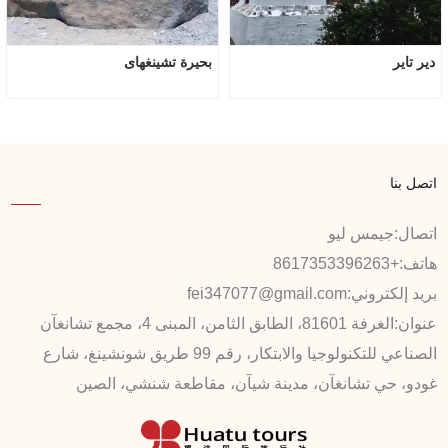
دير تاير
بحيرة تشينغهاى
اتصل بنا
اتصال:
جيمس ليو
هاتف:
+8617353396263
بريد إلكتروني:
fei347077@gmail.com
عنوان:
الغرفة 81601، الطابق الثامن، المبنى 4، مجمع تشانغآن
الصناعي للتكنولوجيا والابتكار، رقم 99 طريق شونشينغ، شارع
غودو، حي تشانغآن، مدينة شيآن، مقاطعة شنشي، الصين