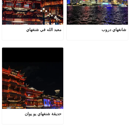
شانغهاي دروب
معبد الله في شنغهاي
حديقة شنغهاي يو يوان