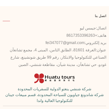
اتصل بنا
اتصال:
جيمس ليو
هاتف:
+8617353396263
بريد إلكتروني:
fei347077@gmail.com
عنوان:
الغرفة 81601، الطابق الثامن، المبنى 4، مجمع تشانغآن
الصناعي للتكنولوجيا والابتكار، رقم 99 طريق شونشينغ، شارع
غودو، حي تشانغآن، مدينة شيآن، مقاطعة شنشي، الصين
شركة شنشي ينغتو الدولية للسفريات المحدودة
شركة شاندونغ جياويون للسياحة المحدودة، قسم مبيعات جينان
للتكنولوجيا العالية واندا