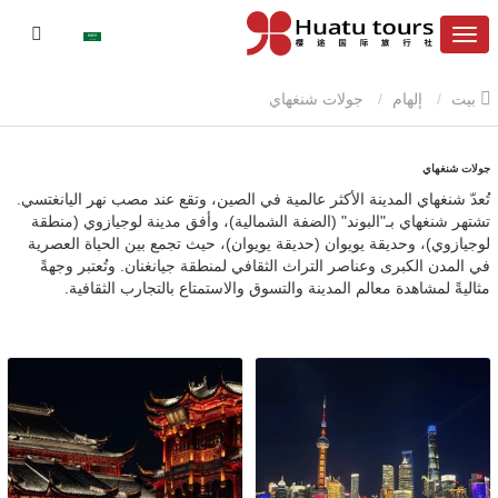
بيت
إلهام
جولات شنغهاي
جولات شنغهاي
تُعدّ شنغهاي المدينة الأكثر عالمية في الصين، وتقع عند مصب نهر اليانغتسي.
تشتهر شنغهاي بـ"البوند" (الضفة الشمالية)، وأفق مدينة لوجيازوي (منطقة
لوجيازوي)، وحديقة يويوان (حديقة يويوان)، حيث تجمع بين الحياة العصرية
في المدن الكبرى وعناصر التراث الثقافي لمنطقة جيانغنان. وتُعتبر وجهةً
مثاليةً لمشاهدة معالم المدينة والتسوق والاستمتاع بالتجارب الثقافية.