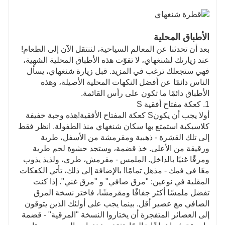
الأطباق المحلية
بعد أن تحدثنا عن المعالم السياحية، لننتقل الآن إلى الطعام!
عند زيارتك لشنغهاي، لا تفوّت هذه الأطباق المحلية الشهية،
فهي ستجعلك ترغب في المزيد. قبل زيارة شنغهاي، يسأل
الناس دائمًا عن أفضل النكهات المحلية الأصيلة، وهذه
الأطباق دائمًا ما تكون على رأس القائمة.
1. كعكة مفتاح أفقية S
أولا يجب أن يكون
S كعكة المفتاح الأفقية
!هذه وجبة خفيفة
كلاسيكية استمتع بها سكان شنغهاي منذ الطفولة. انظر فقط
إلى تلك القشرة - ذهبية ومقرمشة من الأسفل، طرية
ورقيقة من الأعلى. خذ قضمة، وستجد حشوة لحم طرية
ومرقًا غنيًا بالداخل. الملمس - مقرمش، طري، ولذيذ يذوب
معًا في فمك - مذهل تمامًا! بالإضافة إلى ذلك، تأتي الكعكات
المقلية في نوعين: "مرق صافي" و "مرق غني". إذا كنت
تفضل ملمسًا أكثر جفافًا ومقرمشًا، فاختر نسخة المرق
الصافي مع عصير أقل. بينما يجب على أولئك الذين يتوقون
إلى العصائر المتفجرة أن يختاروا النسخة "المرقية" - قضمة