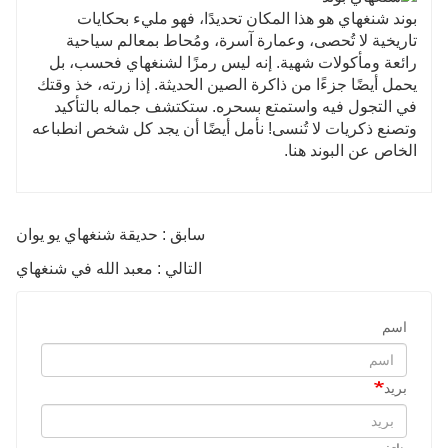
بوند شنغهاي هو هذا المكان تحديدًا، فهو مليء بحكايات
تاريخية لا تُحصى، وعمارة آسرة، ومُحاط بمعالم سياحية
رائعة ومأكولات شهية. إنه ليس رمزًا لشنغهاي فحسب، بل
يحمل أيضًا جزءًا من ذاكرة الصين الحديثة. إذا زرته، خذ وقتك
في التجول فيه واستمتع بسحره. ستكتشف جماله بالتأكيد
وتصنع ذكريات لا تُنسى! نأمل أيضًا أن يجد كل شخص انطباعه
الخاص عن البوند هنا.
سابق : حديقة شنغهاي يو يوان
التالي : معبد الله في شنغهاي
اسم
بريد