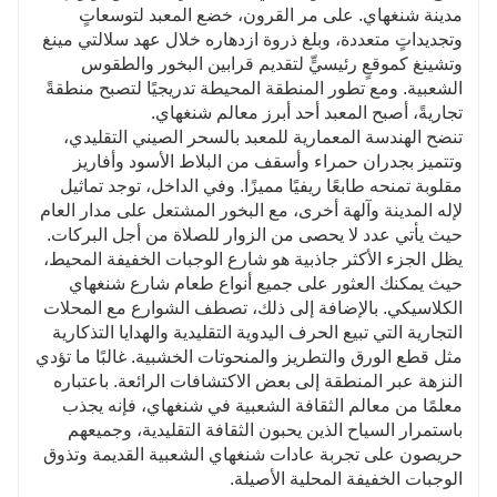
مدينة شنغهاي. على مر القرون، خضع المعبد لتوسعاتٍ
وتجديداتٍ متعددة، وبلغ ذروة ازدهاره خلال عهد سلالتي مينغ
وتشينغ كموقعٍ رئيسيٍّ لتقديم قرابين البخور والطقوس
الشعبية. ومع تطور المنطقة المحيطة تدريجيًا لتصبح منطقةً
تجاريةً، أصبح المعبد أحد أبرز معالم شنغهاي.
تنضح الهندسة المعمارية للمعبد بالسحر الصيني التقليدي،
وتتميز بجدران حمراء وأسقف من البلاط الأسود وأفاريز
مقلوبة تمنحه طابعًا ريفيًا مميزًا. وفي الداخل، توجد تماثيل
لإله المدينة وآلهة أخرى، مع البخور المشتعل على مدار العام
حيث يأتي عدد لا يحصى من الزوار للصلاة من أجل البركات.
يظل الجزء الأكثر جاذبية هو شارع الوجبات الخفيفة المحيط،
حيث يمكنك العثور على جميع أنواع طعام شارع شنغهاي
الكلاسيكي. بالإضافة إلى ذلك، تصطف الشوارع مع المحلات
التجارية التي تبيع الحرف اليدوية التقليدية والهدايا التذكارية
مثل قطع الورق والتطريز والمنحوتات الخشبية. غالبًا ما تؤدي
النزهة عبر المنطقة إلى بعض الاكتشافات الرائعة. باعتباره
معلمًا من معالم الثقافة الشعبية في شنغهاي، فإنه يجذب
باستمرار السياح الذين يحبون الثقافة التقليدية، وجميعهم
حريصون على تجربة عادات شنغهاي الشعبية القديمة وتذوق
الوجبات الخفيفة المحلية الأصيلة.