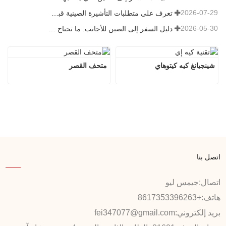
2026-07-29
تعرف على متطلبات التأشيرة الصينية قبل حجز عام 2026
2026-05-30
دليل السفر إلى الصين للأجانب: ما تحتاج معرفته قبل الزيارة
شينجيانغ كيه كيتوهاي
متحف القصر
اتصل بنا
اتصال:
جيمس ليو
هاتف:
+8617353396263
بريد إلكتروني:
fei347077@gmail.com