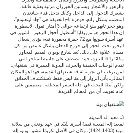
والزهور والأشجار وبساتين الخيزران مرتبة بعناية فائقة.
يشعرك الدخول إلى الداخل وكأنك تدخل فناء جيانغنان
المصمم بشكل رائع. جوهرة تاج الحديقة هي "جاد لينغلونغ"،
وهو حجر تايهو يبلغ ارتفاعه حوالي 3 أمتار. تقول الأسطورة
إن هذا الحجر هو من بقايا "أسطول أحجار الزهور" الشهير في
عهد أسرة سونغ! مع 72 حفرة محفورة فيه، يؤدي إشعال
البخور تحت الحجر إلى خروج الدخان بشكل غامض من كل
مسام. علاوة على ذلك، يُعد شارع يويوان القديم المجاور
مكانًا رائعًا للتنزه، حيث تصطف على جانبيه المتاجر التي
تقدم الوجبات الخفيفة والحرف اليدوية المميزة في شنغهاي.
لمن يرغب في تجربة ثقافة شنغهاي القديمة، فهذا هو المكان
المثالي. يأتي الزوار إلى هنا ليس فقط لاستكشاف الحدائق
ولكن أيضًا للبحث في أدلة السفر المختلفة، مصممين على
عدم تفويت أي من المعالم الفريدة.
3. معبد إله المدينة
لمعبد إله المدينة قصةٌ آسرة. شُيّد في عهد يونغلي من سلالة
مينغ (1403-1424)، وكان في الأصل تكريمًا لتشين يوبو، إله