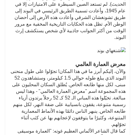
الحديث). لم تستعد الصين السيطرة على الامتيازات إلا في
عام 1945، وأعادت تسمية الطريق الرئيسي في البوند إلى
طريق تشونغشان الشرقي وأعادت هذه الأرض إلى أحضان
الوطن الأم. تظل هذه الحكايات التاريخية المخفية مع مرور
الوقت من أكثر الجوانب جاذبية لأي شخص يستكشف إرث
البوند.
معرض العمارة العالمي
والآن، إليكم أبرز ما في هذا المكان! تجوّلوا على طول منحنى
البوند الذي يبلغ طوله حوالي 1.5 كيلومتر، وستشاهدون 52
مبنى، لكل منها طابعه الخاص. يُطلق السكان المحليون على
هذه المجموعة اسم "معرض العمارة العالمي" - وهذا ليس
مبالغة. تخيّلوا هذه المباني الـ 52 كـ 52 رجلاً يرتدون أزياء
رسمية متنوعة، يقفون بانسيابية على ضفة النهر، لكل منهم
طابعه الخاص. ينبهر الناس دائمًا بهذه الأنماط المعمارية
المتنوعة، وكثيرًا ما يتوقفون لإعجابهم بها عن كثب أثناء
تجوّلهم.
كما قال الشاعر الألماني العظيم غوته: "العمارة موسيقى