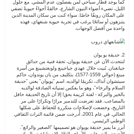
كما يوجد قطار سياحي لمن يفضلون عدم المشي. مع حلول
الليل، تضيء أضواء النيون الشارع، خالقةً أجواءً حيويةً تضفي
على المكان رونقًا خاصًا. سواء كنت من سكان المدينة الذين
يتنزهون أو سائحًا يرغب في تجربة حيوية شنغهاي، فهذه
واحدة من أفضل الوجهات.
2. حديقة يو يوان
لنتحدث الآن عن حديقة يويوان، تحفة فنية من حدائق
جيانغنان. بُنيت خلال عهدي جياجينغ ولونغتشينغ من أسرة
مينغ (حوالي 1559-1577)، بتكليف من بان يوندوان، حاكم
سيتشوان آنذاك، تكريمًا لوالديه. اسم "يويوان" يعني "حديقة
السلام والرخاء"، وهو ما يعكس تمنياته الصادقة لوالديه
بالخير والبركة - لفتة كريمة بحق! إلا أن تاريخ الحديقة حافل
بالمصاعب. فقد تعرضت للتدمير مرارًا وتكرارًا على مر
التاريخ، وخضعت لإصلاحات متكررة للحفاظ على شكلها
الحالي. في عام 2001، أُدرجت ضمن قائمة التراث الثقافي
الوطني الرئيسي.
أبرز ما يميز حديقة يويوان هو تصميمها "الصغير والرائع".
الأجنحة والشرفات والأبراج والتلال الاصطناعية والبرك