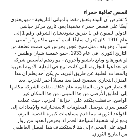
قصص ثقافية حمراء
لا تفترض أن البوند يتعلق فقط بالمباني التاريخية - فهو يحتوي
أيضًا على قصص حمراء مخفية! يعود تاريخ مركز جياشي
الدولي للفنون في 1 طريق تشونغشان الشرقي رقم 1 إلى
عام 1916. كان يُعرف سابقًا باسم "مبنى ماكبين" و "مبنى
آسيا"، وهو يقف مثل شيخ عجوز يحرس في صمت قطعة من
التاريخ الثوري. في عام 1933، جمع خمسة شبان وطنيين -
لو شوزهانغ ويانغ يانشيو وآخرون - مواردهم لتأسيس شركة
قوانغدا هوا التجارية، التي كانت تبيع في البداية الأدوية الغربية
والمعدات الطبية عن طريق البريد. لم يكن أحد يعلم أن هذا
المنزل التجاري سيصبح فيما بعد معقلًا أحمر للحزب. بعد
الانتصار في حرب المقاومة عام 1945، نقلت الشركة مكاتبها
إلى الطابق الأرضي من هذا المبنى. من هذا المكان غير
الواضح، حافظت بتكتم على "خزانة" الحزب، حيث عملت
كممر سري لتوصيل المعلومات الاستخباراتية والإمدادات إلى
القواعد الثورية، مما قدم مساهمات كبيرة للقضية. اليوم،
ومع تزايد شعبية السياحة الحمراء، يحرص العديد من زوار
البوند على المجيء إلى هنا لاستكشاف هذا الفصل العاطفي
من التاريخ الثوري.