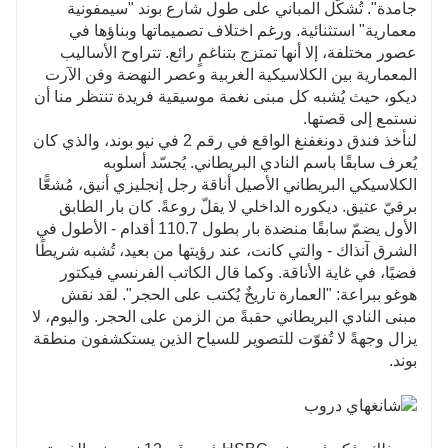
جامدة". تُشكّل المباني على طول شارع بوند "سيمفونية
معمارية" استثنائية. ورغم اختلاف تصميماتها وبناؤها في
عصور مختلفة، إلا أنها تمتزج بتناغمٍ رائع. تتراوح الأساليب
المعمارية بين الكلاسيكية الغربية وعصر النهضة وفن الآرت
ديكو، حيث يُشبه كل مبنى نغمة موسيقية فريدة تنتظر منا أن
نستمع إلى قصتها.
لنأخذ فندق دونغفنغ الواقع في رقم 2 في نيو بوند، والذي كان
يُعرف سابقًا باسم النادي البريطاني. يُجسّد أسلوبه
الكلاسيكي البريطاني الأصيل أناقة رجل إنجليزي أنيق، مُشعًّا
برقيّ عتيق. ديكوره الداخلي لا يقلّ روعةً. كان بار الطابق
الأول يضمّ سابقًا منضدة بار بطول 110.7 أقدام - الأطول في
الشرق آنذاك - والتي كانت، عند رؤيتها من بعيد، تُشبه شريطًا
فضيًا، في غاية الأناقة. وكما قال الكاتب الفرنسي فيكتور
هوغو ببراعة: "العمارة تاريخٌ يُكتب على الحجر". لقد نقش
مبنى النادي البريطاني حقبةً من الزمن على الحجر. واليوم، لا
يزال وجهةً لا تُفوّت للتصوير للسياح الذين يستكشفون منطقة
بوند.