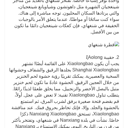
واحدة توفر إشباعًا خالصًا. تفتخر شنغهاي بالعديد من متاجر
شينغجيان الشهيرة مثل داهوتشون وشياويانغ شينغجيان،
والتي يرتادها السكان المحليون. توجه مباشرة إلى هناك.
سواء كنت سائحًا أو مواطنًا، عندما يتعلق الأمر بالوجبات
الخفيفة في شنغهاي، فإن كعكات شينغجيان دائمًا ما تكون
من بين الأفضل.
2. حقيبة ξAolong
يجب أن يكون Xiaolongbao على القائمة أيضًا! تشتهر
Shanghai Xiaolongbao بجلدها الرقيق والشفاف وحشواتها
السخية والعصيرية. يمكنك تقريبًا رؤية حشوة لحم الخنزير
من خلال العجين الرقيق. الحشوة عادةً ما تكون لحم خنزير
متبل بالبصل الأخضر والزنجبيل، مما يخلق طعمًا لذيذًا رائعًا.
يتطلب تناول Xiaolongbao تقنية: لا تعض على عجل. أولاً،
قم بقضم فتحة صغيرة برفق لشرب المرق، ثم استمتع
بالحشوة والجلد. وإلا، فإنك تخاطر بحروق فمك. عند مناقشة
Xiaolongbao، تستحق Nanxiang Xiaolongbao ذكرًا
خاصًا. نشأت في بلدة Nanxiang في شنغهاي، وتفتخر بأكثر
من قرن من التاريخ. اليوم، يمكنك الاستمتاع بـ Nanxiang