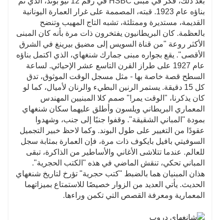
بعد ذلك، فكر في مبنى HSBC في رقم 12 نيو بوند، الذي تم
بناؤه عام 1923. قبته، المصممة على غرار العمارة اليونانية
القديمة، مستديرة وممتلئة، تشبه التاج المهيب وتنضح
بالعظمة. كان البريطانيون يفتخرون ذات مرة بأنه كان المبنى
الأكثر روعة "من قناة السويس إلى مضيق بيرينغ في الشرق
الأقصى". يقع بجواره مبنى جمارك شنغهاي، الذي اكتمل بناؤه
عام 1927 على طراز القرن التاسع عشر الإحيائي. لساعة
السطح قصة خاصة بها - مثل مسجل الوقت الموثوق، تدق
كل 15 دقيقة. يستمر الرنين البطيء والرنان لأميال، كما لو
كان يذكرنا، "الوقت يمر!" صمم كلا المبنيين المهندس
المعماري البريطاني ويلسون وأطلق عليهما سكان شنغهاي
بمودة "المباني الشقيقة". وقفوا جنبًا إلى جنب، وشهدوا
عقودًا من التغيير على طول البوند. وكما لاحظ خبير التجميل
السوفيتي بافيل بايكوف ذات مرة، فإن العمارة بمثابة سجل
للعالم. عندما تتلاشى الأغاني والأساطير من الذاكرة، تبقى
المباني تحكي، تنقش الماضي في هذه "الكتب الحجرية".
هذان المبنيان هما بالضبط "كتب حجرية" تؤرخ لتاريخ شنغهاي
الحديث. يأتي العديد من الزوار خصيصًا للاستمتاع بميزاتهما
المعمارية ومعرفة القصص التي تكمن وراءها.