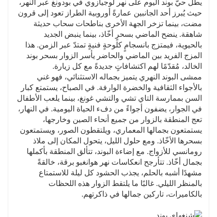
يطلّ حيّ بوند اليوم على نهر لوجيازوي في بودونغ عبر النهر،
حيث يُبرز أحد الجانبين عمارةً أوروبية الطراز تعود إلى قرون
مضت، بينما تزخر الجهة الأخرى بناطحات سحاب حديثة
شاهقة. ينضح الماضي بسحرٍ أخّاذ، بينما ينبض الجديد
بالحيوية، فيمتزج بانسجامٍ كلوحةٍ فنيةٍ تمتدّ عبر الزمن. هذا
المزج الفريد بين الماضي والحاضر يأسر الزوار بسحر بوند
الخالد، مُقدّمًا لهم اكتشافاتٍ جديدةً مع كل زيارة.
ممشى البوند النهري يتميز بجماله الاستثنائي، فهو غني
بالأجواء الثقافية والخضرة الوارفة. في الصباح، يستمتع كبار
السن بممارسة التاي تشي والتشي غونغ، بينما يلعب الأطفال
في الجوار، يضفون أجواءً من دفء الحياة اليومية. في النهار،
تعج المنطقة بالزوار من جميع أنحاء الصين وخارجها،
يستمتعون بجمالها المعماري، ويلتقطون الصور، ويستمتعون
بسحرها الأخّاذ. ومع حلول الليل، يتحول المكان إلى ملاذ
رومانسي للأزواج. مع إضاءة البوند، تتألق المنطقة بأكملها
بجمال أخّاذ. تتأرجح انعكاسات نهر هوانغبو برقة، خالقةً
مشهدًا أشبه بالحلم، يجذب الحشود كل ليلة للاستمتاع
بالمنظر الليلي. غالبًا ما يلتقط الزوار هذه اللحظات
بالكاميرات، تاركين جمالها في ذاكرتهم.