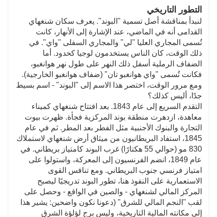
التطور التاريخي
لنبدأ بمناقشة أصل تسمية "البوند". يعرف سكان شنغهاي
القدامى أنه في الماضي، عند الإشارة إلى الأنهار، كانت
تُسمى المجاري العليا "لي" والمجاري السفلى "واي". في
ذلك الوقت، كان الناس يستخدمون لوجيا كحدود. أما
الضفاف الرملية أسفل ذلك النهر على طول نهر هوانغبو،
فكانت تُسمى "واي هوانغبو تان" (ضفاف هوانغبو الخارجية).
ومع مرور الوقت، اختصر هذا الاسم إلى "البوند" - اسم بسيط
جدًا، أليس كذلك؟
التقدم السريع إلى عام 1843. بعد افتتاح شنغهاي كميناء
معاهدة، ازدهرت منطقة بوند المركزية فجأة. ظهرت بيوت
التجارة والبنوك الأجنبية مثل الفطر بعد المطر. ثم في عام
1845، استفاد البريطانيون من ميثاق أرض شنغهاي لاستملاك
830 مو (حوالي 55 هكتارًا) غرب البوند كامتياز بريطاني. في
عام 1849، انضم الفرنسيون إلى المعركة، واستولوا على
امتياز فرنسي جنوب البريطاني. ومع تنافس القوى
الاستعمارية على النفوذ هنا، تطور البوند تدريجيًا ليصبح
المركز المالي لشنغهاي - والصين في الواقع - وحصل على
لقب "النجم المالي للشرق" (دعونا نكون واضحين: يشير هذا
إلى مكانته المالية التاريخية، وليس برج لؤلؤة الشرق