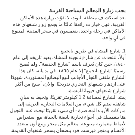
يجب زيارة المعالم السياحية القريبة
بعد استكشاف منطقة البوند، لا تفوّت زيارة هذه الأماكن
القريبة، فهي خيارات رائعة! غالبًا ما يجمع زوار شنغهاي هذه
الأماكن في رحلة واحدة، ينغمسون في سحر المدينة المتنوع
في آنٍ واحد.
1. شارع المشاة في طريق نانجينغ
أولاً، لنتحدث عن شارع نانجينغ للمشاة. يعود تاريخه إلى عام
١٨٤٠، حين كان يُعرف باسم "شارع الحديقة". ولم يُصبح
رسميًا "شارع نانجينغ" إلا عام ١٨٦٥. في بداياته، كان هذا
الشارع ملتقى التجار الأجانب لبيع البضائع المستوردة، شهودًا
على ازدهار شنغهاي التجاري تدريجيًا. والآن، أصبح من أكثر
شوارع شنغهاي حيويةً للمشاة.
يمتد الشارع لمسافة 1.2 كيلومتر تقريبًا، وتحيط به مبانٍ
شاهقة تضم كل شيء، من العلامات التجارية العريقة إلى
ماركات الأزياء المعاصرة - أي شيء تقريبًا تبحث عنه. التجول
هنا ينغمسك في أجواء تجارية نابضة بالحياة، مع استعراض
لأنماط معمارية متنوعة. معالم مثل متجر وينغ أون متعدد
الأقسام ومتجر فيرست فود ينضحان بسحر شنغهاي القديمة.