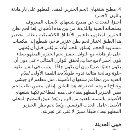
4. مطبخ شنغهاي (لحم الخنزير المقدد المطهو ​​على نار هادئة
باللون الأحمر)
أخيرًا، لنتحدث عن مطبخ شنغهاي الأصيل، المعروف
بصلصاته الغنية واللذيذة. من بين هذه الأطباق، يُعدّ لحم بطن
الخنزير المطهو ​​ببطء من الأطباق الكلاسيكية. يتطلب تحضير
هذا الطبق اختيار لحم بطن خنزير فاخر، مُقطّع إلى مكعبات
متساوية الحجم. يُسلق اللحم أولًا، ثم يُقلى قبل أن يُطهى
على نار هادئة مع التوابل. يتميز لحم الخنزير المطهو ​​ببطء
بلون أحمر لامع جذاب. يُحقق التوازن المثالي - غني دون أن
يكون دهنيًا، طريًا دون أن يكون جافًا - يذوب في الفم بنكهة
حلوة ومالحة مثالية تدوم طويلًا بعد اللقمة الأولى. تُقدّم
العديد من مطاعم شنغهاي الأصيلة، مثل مطعم لاو جيشي
وجناح الموجة الخضراء، هذا الطبق بإتقان. يضمن طلب لحم
بطن الخنزير المطهو ​​ببطء في هذه المطاعم نكهة شنغهاي
الأصيلة. بالنسبة للعديد من الزوار، يُعدّ تذوق المطبخ المحلي
الأصيل عامل الجذب الرئيسي، ويُعدّ لحم بطن الخنزير
المطهو ​​ببطء طبقًا مميزًا لا غنى عن تجربته.
فيبي الحديثة