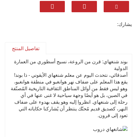
Cheng黄temple
مناظر خلابة على ضفاف النهر ليلاً ونهارًا تجمع بين
التاريخ والحداثة
يشارك:
تفاصيل المنتج
بوند شنغهاي: قرن من الروعة، نسيج أسطوري من العمارة
الدولية
أصدقائي، نتحدث اليوم عن معلم شنغهاي الأيقوني - ذا بوند!
يقع هذا المعلم على ضفاف نهر هوانغبو في منطقة هوانغبو،
وهو ليس فقط من أوائل المناطق الثقافية التاريخية المُصنّفة
في الصين، بل هو أيضًا وجهة سياحية لا غنى عنها في أي
رحلة إلى شنغهاي. انظروا إليه وهو يقف بهدوء على ضفاف
النهر، كصديق قديم مُحنّك ينتظر أن يُشاركنا حكاياته التي
تعود إلى قرون.