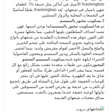
Xiaolongbao الأصيل في أماكن مثل حديقة Yu. كطعام
شهي بامتياز في شنغهاي، يُعد Xiaolongbao طبقًا أساسيًا
في التجمعات المحلية والزوار المسليين.
3.
بسكويت مخبوز بالسمسم
ثم هناك
بسكويت مخبوز بالسمسم
كما يوحي اسمها، فهي
تشبه أصداف السلطعون بلونها الذهبي، مما يجعلها مميزة
على الفور. تتوفر هذه المعجنات التقليدية من شنغهاي بأنواع
مالحة وحلوة. تحتوي النسخة المالحة على شحم الخنزير
والملح والبصل الأخضر لقوام مقرمش ولذيذ، بينما تُحشى
النسخة الحلوة بالسكر وبذور السمسم ومعجون الفاصوليا
الحمراء لنكهة حلوة غنية.
بسكويت السمسم المحشو
المخبوز
تتكون من طبقات متعددة تتفتت بشكل رائع مع كل
قضمة، بينما يبقى الجزء الداخلي طريًا. مثالية للفطور أو
شاي ما بعد الظهيرة. يمكنك العثور عليها في أي متجر
للوجبات الخفيفة على طول شارع المشاة في طريق نانجينغ
أو بالقرب من حديقة يو. يحرص العديد من المتسوقين على
تناولها كوجبة خفيفة عندما يشعرون بالتعب، مستمتعين
بمذاق معجنات شنغهاي القديمة.