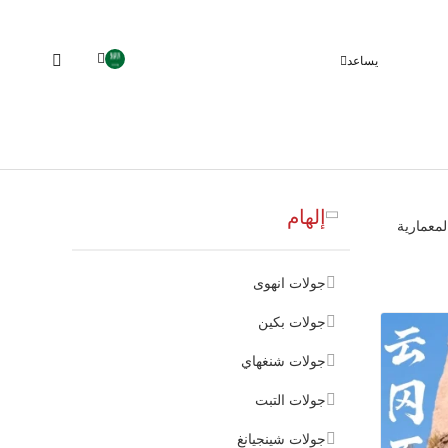
يساعد
إلهام
لمعمارية
جولات انهوى
جولات بكين
جولات شنغهاي
جولات التبت
جولات شينجيانغ