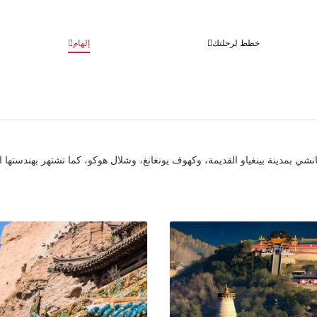
خطط لرحلتك
إلهام
ي بمدينة بينغياو القديمة، وكهوف يونغانغ، وشلال هوكو، كما تشتهر بهندستها ا