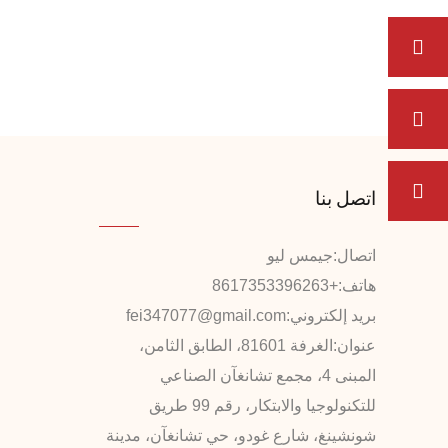
اتصل بنا
اتصال:
جيمس ليو
هاتف:
+8617353396263
بريد إلكتروني:
fei347077@gmail.com
عنوان:
الغرفة 81601، الطابق الثامن،
المبنى 4، مجمع تشانغآن الصناعي
للتكنولوجيا والابتكار، رقم 99 طريق
شونشينغ، شارع غودو، حي تشانغآن، مدينة