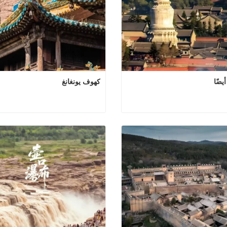
كهوف يونغانغ
جبل W U أيضًا
كهوف 
 الآن
اتصل الآن