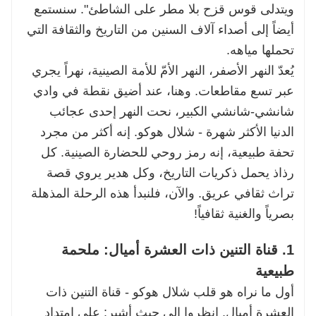
دعنا نصمم لك مغامرة مثالية إلى قلب النهر الأصفر.
ويتدلى قوس قزح بلا مطر على الشاطئ". سنستمع
تواصل معنا لنبدأ التخطيط لزيارتك التي لا تُنسى.
أيضاً إلى أصداء آلاف السنين من التاريخ والثقافة التي
تحملها مياهه.
يُعدّ النهر الأصفر، النهر الأمّ للأمة الصينية، نهراً يجري
عبر تسع مقاطعات. وهنا، عند أضيق نقطة في وادي
شانشي-شانشي الكبير، نحت النهر إحدى عجائب
الدنيا الأكثر شهرة - شلال هوكو. إنه أكثر من مجرد
تحفة طبيعية، إنه رمز روحي للحضارة الصينية. كل
رذاذ يحمل ذكريات التاريخ، وكل هدير يروي قصة
تراث ثقافي عريق. والآن، فلنبدأ هذه الرحلة المذهلة
بصرياً والغنية ثقافياً!
1. قناة التنين ذات العشرة أميال: ملحمة
طبيعية
أول ما نراه هو قلب شلال هوكو - قناة التنين ذات
العشرة أميال. انظروا إلى حيث أشير: على امتداد