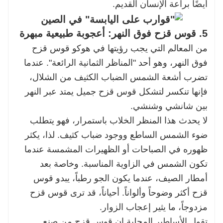
أيضًا براعة الإنسان القديم.
5. قوس قزح فوق النهر: أعجوبة طبيعية مبهرة
من المعالم التي يجب رؤيتها في هوكو قوس قزح
فوق النهر، وهو أحد "المناظر الثمانية الرائعة". عندما
تضرب أشعة الشمس الضباب الكثيف من الشلال،
فإنها تنكسر لتشكل قوس قزح جميل يمتد عبر النهر
بين شانشي وشنشي.
لا يحدث هذا المنظر الخلاب باستمرار، فهو يتطلب
ضوء الشمس الساطع ووجود ضباب كثيف. لذا، يكثر
ظهوره في الصباحات أو الظهيرات المشمسة عندما
تكون الشمس في الزاوية المناسبة. وخاصة بعد
أمطار الصيف، عندما يكون الجو رطباً، يبدو قوس
قزح أكثر وضوحاً وألواناً. أحياناً، قد ترى قوس قزح
مزدوجاً، ما يثير إعجاب الزوار.
تقول الأساطير المحلية إن قوس قزح من صنع