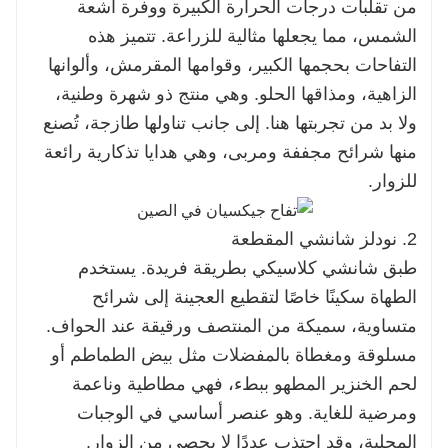
من تقلبات درجات الحرارة الكبيرة ووفرة أشعة
الشمس، مما يجعلها مثالية للزراعة. تتميز هذه
التفاحات بحجمها الكبير، وقوامها المقرمش، وألوانها
الزاهية، ومذاقها الحلو. وهي منتج ذو شهرة وطنية،
ولا بد من تجربتها هنا. إلى جانب تناولها طازجة، تُصنع
منها شرائح مجففة ومربى، وهي هدايا تذكارية رائعة
للزوار.
2. نودلز شانشي المقطعة
طبق شانشي كلاسيكي بطريقة فريدة. يستخدم
الطهاة سكينًا خاصًا لتقطيع العجينة إلى شرائح
متساوية، سميكة من المنتصف ورقيقة عند الحواف.
مسلوقة ومغطاة بالمفضلات مثل بيض الطماطم أو
لحم الخنزير المطهو ​​ببطء، فهي مطاطية وناعمة
ومرضية للغاية. وهو عنصر أساسي في الوجبات
المحلية، وقد اجتذب عددًا لا يحصى من الزوار.