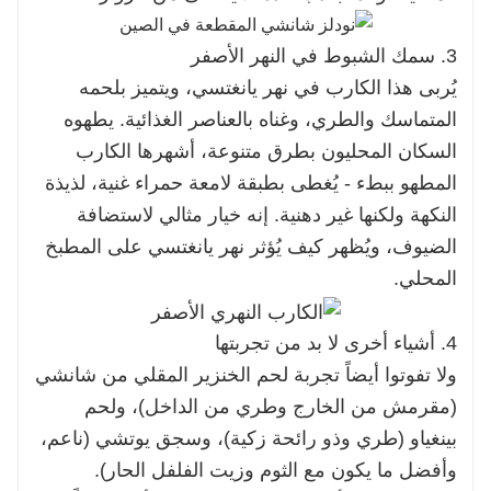
3. سمك الشبوط في النهر الأصفر
يُربى هذا الكارب في نهر يانغتسي، ويتميز بلحمه
المتماسك والطري، وغناه بالعناصر الغذائية. يطهوه
السكان المحليون بطرق متنوعة، أشهرها الكارب
المطهو ​​ببطء - يُغطى بطبقة لامعة حمراء غنية، لذيذة
النكهة ولكنها غير دهنية. إنه خيار مثالي لاستضافة
الضيوف، ويُظهر كيف يُؤثر نهر يانغتسي على المطبخ
المحلي.
4. أشياء أخرى لا بد من تجربتها
ولا تفوتوا أيضاً تجربة لحم الخنزير المقلي من شانشي
(مقرمش من الخارج وطري من الداخل)، ولحم
بينغياو (طري وذو رائحة زكية)، وسجق يوتشي (ناعم،
وأفضل ما يكون مع الثوم وزيت الفلفل الحار).