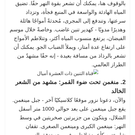
بالوقوف هنا، يمكنك أن تشعر بقوة النهر حقًا. تضيق
المياه الهادئة والواسعة في المنبع فجأة، وتزداد
سرعتها، وتندفع إلى المجرى، مُحدثةً أمواجًا هائلة
وهديرًا مدويًا - كهدير تنين غاضب. وخاصةً خلال موسم
الفيضان، يرتفع منسوب المياه أكثر، وتتلاطم الأمواج
على ارتفاع عدة أمتار، ويملأ الضباب الجو. يمكنك أن
تشعر بالرذاذ من مسافة بعيدة - إنه حقًا مشهدٌ من
الطراز العالمي.
2. منغمن تحت ضوء القمر: مشهد من الشعر
الخالد
والآن، دعونا نزور موقعًا كلاسيكيًا آخر - جبل مينغمن.
يقع جبل مينغمن على بعد حوالي 1000 متر أسفل
الشلال، ويتكون من جزيرتين صخريتين في وسط
النهر: مينغمن الكبرى ومينغمن الصغرى. تقفان
شامختين كأعمدة لا تلين في وجه تدفق النهر