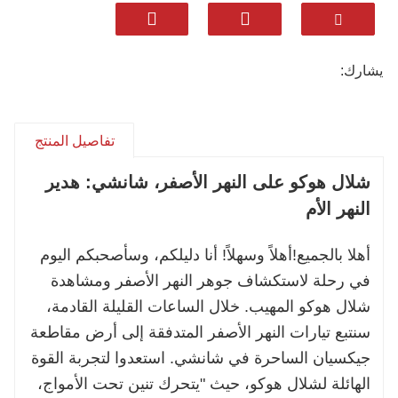
لتناسب اهتماماتك الفريدة.
شاهد عظمة الطبيعة: اختبر القوة الهائلة لنهر هولو
يشارك:
في هوكو، موطن قناة التنين المذهلة التي تمتد
لعشرة أميال وظاهرة "قوس قزح فوق النهر" التي
تخطف الأنفاس.
تفاصيل المنتج
انغمس في الثقافة: استكشف المواقع الأثرية القديمة
شلال هوكو على النهر الأصفر، شانشي: هدير
مثل جبل مينغمن، الغارق في الشعر والأساطير،
النهر الأم
وتعرف على الممارسة التاريخية البارعة المتمثلة في
"القوارب على اليابسة".
أهلا بالجميع!
أهلاً وسهلاً! أنا دليلكم، وسأصحبكم اليوم
في رحلة لاستكشاف جوهر النهر الأصفر ومشاهدة
استمتع بالنكهات المحلية: تمتع بمأكولات شانشي
شلال هوكو المهيب. خلال الساعات القليلة القادمة،
الأصيلة، من النودلز المقطعة الشهيرة إلى التفاح
سنتبع تيارات النهر الأصفر المتدفقة إلى أرض مقاطعة
الطازج المقرمش في مقاطعة جيكسيان.
جيكسيان الساحرة في شانشي. استعدوا لتجربة القوة
الهائلة لشلال هوكو، حيث "يتحرك تنين تحت الأمواج،