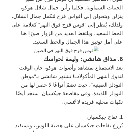
الجنيات السماوية. فكلما رأين جمال شلال هوكو،
ينزلن ويتحولن إلى أقواس قزح لتكمل جمال الشلال.
ولذلك، يُنظر إلى "قوس قزح فوق النهر" كعلامة على
الحظ السعيد. ويلتقط العديد من الزوار صورًا هنا،
على أمل توثيق هذا الجمال والحظ السعيد.
6. مذاق شانشي: وليمة لحواسك
بعد الاستمتاع بمشاهد وأصوات هوكو، حان الوقت
لتذوق أشهى المأكولات! تشتهر شانشي بـ"موطن
النودلز الصينية"، حيث تضمّ أنواعًا لا حصر لها من
النودلز اللذيذة. وفي مقاطعة جيكسيان، ستجد أيضًا
نكهات محلية فريدة لا تُنسى.
1. تفاح جيكسيان
تُزرع تفاحات جيكسيان على هضبة اللوس، وتستفيد