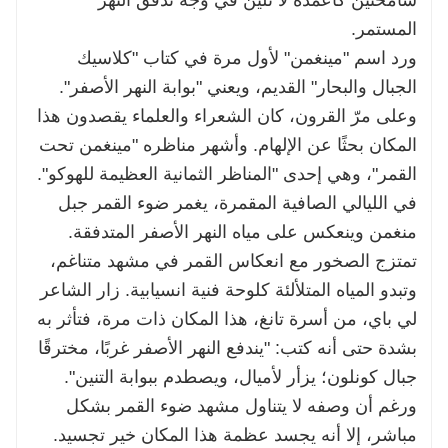
المستمر.
ورد اسم "مينغمن" لأول مرة في كتاب "كلاسيك
الجبال والبحار" القديم، ويعني "بوابة النهر الأصفر".
وعلى مرّ القرون، كان الشعراء والعلماء يقصدون هذا
المكان بحثًا عن الإلهام. وأشهر مناظره "مينغمن تحت
القمر"، وهي إحدى "المناظر الثمانية العظيمة للهوكو".
في الليالي الصافية المقمرة، يغمر ضوء القمر جبل
منغمن وينعكس على مياه النهر الأصفر المتدفقة.
تمتزج الصخور مع انعكاس القمر في مشهد متناغم،
وتبدو المياه المتلألئة كلوحة فنية انسيابية. زار الشاعر
لي باي، من أسرة تانغ، هذا المكان ذات مرة، فتأثر به
بشدة حتى أنه كتب: "يندفع النهر الأصفر غربًا، مخترقًا
جبال كونلون؛ يزأر لأميال، ويصطدم ببوابة التنين".
ورغم أن وصفه لا يتناول مشهد ضوء القمر بشكل
مباشر، إلا أنه يجسد عظمة هذا المكان خير تجسيد.