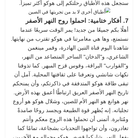
ستجعل هذه الأطباق رحلتكم إلى هوكو أكثر تميزاً.
7. أفكار ختامية: احملوا روح النهر الأصفر
أهلًا بكم جميعًا من جديد! يمر الوقت سريعًا عندما
نستمتع، وها هي مغامرتنا في هوكو تقترب من نهايتها.
شاهدنا اليوم قناة التنين الهادرة، وقمر مينغمن
الشاعري، و"الدخان" الساحر المتصاعد من النهر،
و"القوارب" البراقة، وقوس قزح المبهر. كما تذوقنا
نكهات شانشي وتعرفنا على ثقافتها المحلية. آمل أن
تبقى طاقة هوكو المتدفقة في ذاكرتكم، وأن يمنحكم
تاريخ النهر الأصفر العريق ارتباطًا أعمق بهذه الأرض.
نهر هوانغ هو النهر الأم للصين، وشلال هوكو هو أروع
تجلياته. إنه يُظهر قوة الطبيعة ويجسد روحًا صامدةً
ومُثابرة. أتمنى أن تحملوا هذه الروح معكم وأنتم
تغادرون، وأن تواجهوا التحديات بشجاعة، تمامًا كما
يفعل النهر. شاركوا قصص هوكو وجماله مع الآخرين،