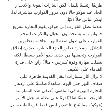
طريقًا رئيسيًا للنقل، لكن التيارات القوية والانحدار
الحاد عند هوكو حالا دون مرور القوارب مباشرة. لذا،
ابتكر الناس حلاً ذكيًا.
عندما تصل القوارب إلى هوكو، يقوم البحارة بتفريغ
حمولتها، ثم يستخدمون الحبال والبكرات لسحب
القوارب على طول ضفة النهر الجافة، متجاوزين
الشلال. وبمجرد تجاوز الجزء الخطير، يعيدون إطلاق
القوارب وتحميلها من جديد. يبدو الأمر بسيطًا، لكنه
يتطلب مهارة وقوة كبيرتين - مثالٌ رائع على قدرة
القدماء على التكيف.
لا تزال آثار مسارات النقل القديمة ظاهرة على
ضفاف النهر حتى اليوم، شاهدةً صامتةً على ازدهار
التجارة النهرية في الماضي. تُضفي هذه الممارسة
التاريخية عمقًا ثقافيًا ثريًا على نظام تسجيل الأسر
(هوكو)، مما يُتيح لنا تقدير ليس فقط قوة الطبيعة، بل