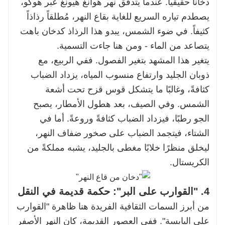
دخاناً حقيقياً. عندما يتدفق نهر هوانغ هيونغ عبر هوكو،
يصطدم تياره السريع للغاية بقاع النهر، مُطلقاً رذاذاً
كثيفاً. في ضوء الشمس، يبدو هذا الرذاذ كدخان باهت
يتصاعد من الماء - ومن هنا جاءت التسمية.
يتغير هذا المشهد بتغير الفصول. ففي الربيع، مع
ذوبان الجليد وارتفاع منسوب المياه، يزداد الضباب
كثافةً، وغالبًا ما يتشكل قوس قزح تحت أشعة
الشمس. وفي الصيف، بعد هطول الأمطار، يصبح
الجو رطبًا، فيزداد الضباب كثافةً وروعةً. أما في
الشتاء، فيتجمد الضباب على صخور ضفاف النهر،
ليخلق منظرًا خلابًا مغطى بالجليد، يشبه مملكةً من
الكريستال.
4. "القوارب على البر": حكمة قديمة في النقل
من أبرز السمات الثقافية الفريدة هنا ظاهرة "القوارب
على اليابسة". ففي العصور القديمة، كان النهر الأصفر