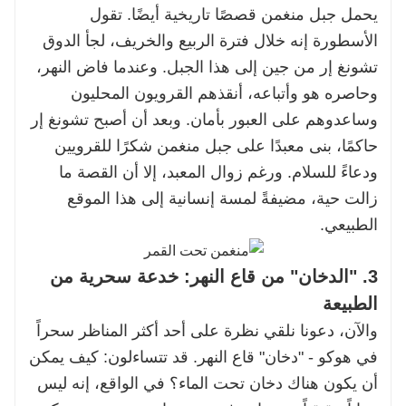
يحمل جبل منغمن قصصًا تاريخية أيضًا. تقول
الأسطورة إنه خلال فترة الربيع والخريف، لجأ الدوق
تشونغ إر من جين إلى هذا الجبل. وعندما فاض النهر،
وحاصره هو وأتباعه، أنقذهم القرويون المحليون
وساعدوهم على العبور بأمان. وبعد أن أصبح تشونغ إر
حاكمًا، بنى معبدًا على جبل منغمن شكرًا للقرويين
ودعاءً للسلام. ورغم زوال المعبد، إلا أن القصة ما
زالت حية، مضيفةً لمسة إنسانية إلى هذا الموقع
الطبيعي.
3. "الدخان" من قاع النهر: خدعة سحرية من
الطبيعة
والآن، دعونا نلقي نظرة على أحد أكثر المناظر سحراً
في هوكو - "دخان" قاع النهر. قد تتساءلون: كيف يمكن
أن يكون هناك دخان تحت الماء؟ في الواقع، إنه ليس