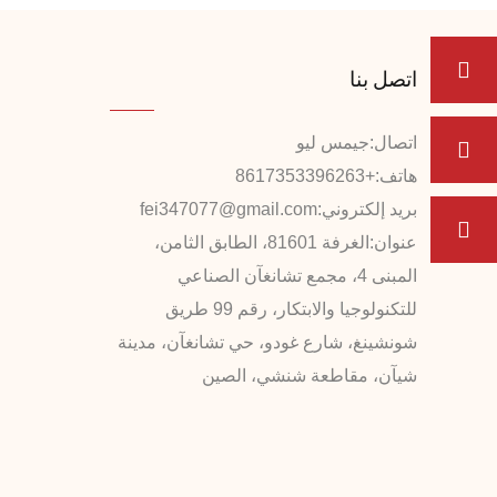
اتصل بنا
اتصال:
جيمس ليو
هاتف:
+8617353396263
بريد إلكتروني:
fei347077@gmail.com
عنوان:
الغرفة 81601، الطابق الثامن،
المبنى 4، مجمع تشانغآن الصناعي
للتكنولوجيا والابتكار، رقم 99 طريق
شونشينغ، شارع غودو، حي تشانغآن، مدينة
شيآن، مقاطعة شنشي، الصين