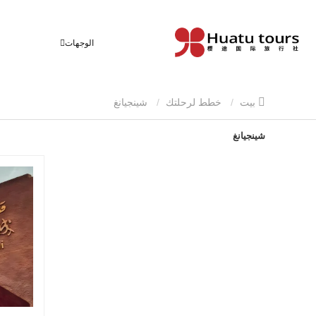
الوجهات
بيت
خطط لرحلتك
شينجيانغ
شينجيانغ