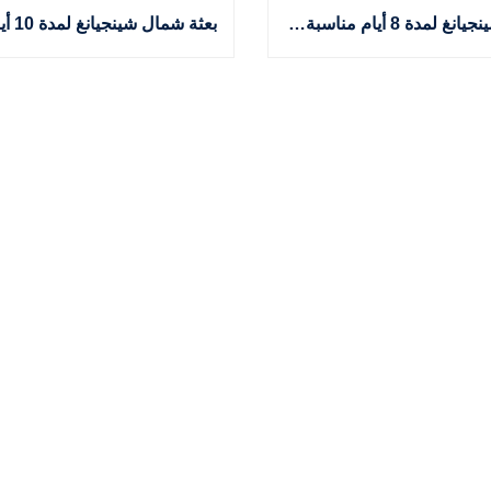
جولة شينجيانغ لمدة 8 أيام مناسبة للمسلمين (طعام حلال + مرشد سياحي عربي + تاريخ طريق الحرير)
بعثة شمال شينجيانغ لمدة 10 أيام