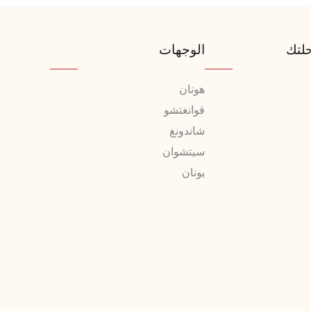
لتك
الوجهات
هونان
قوانغتشو
شاندونغ
سيتشوان
يونان