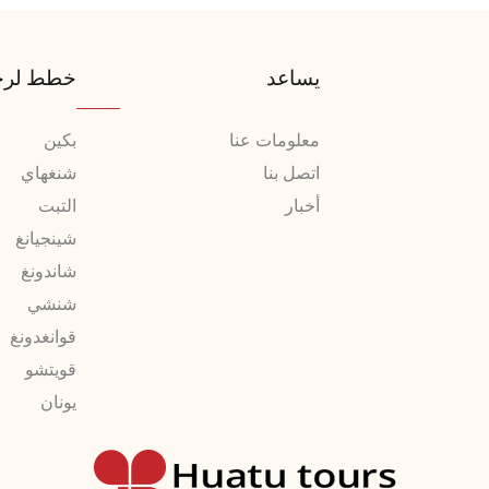
يساعد
خطط لرح
معلومات عنا
بكين
اتصل بنا
شنغهاي
أخبار
التبت
شينجيانغ
شاندونغ
شنشي
قوانغدونغ
قويتشو
يونان