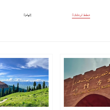
خطط لرحلتك
إلهام