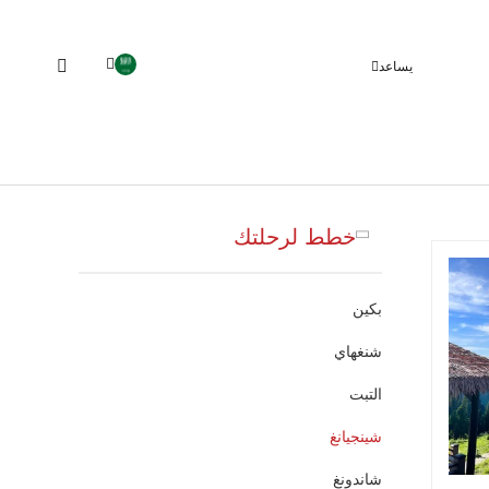
يساعد
خطط لرحلتك
بكين
شنغهاي
التبت
شينجيانغ
شاندونغ