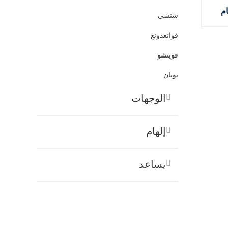
شنشي
قوانغدونغ
قويتشو
يونان
الوجهات
إلهام
يساعد