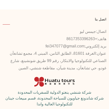
اتصل بنا
اتصال:
جيمس ليو
هاتف:
+8617353396263
بريد إلكتروني:
fei347077@gmail.com
عنوان:
الغرفة 81601، الطابق الثامن، المبنى 4، مجمع تشانغآن
الصناعي للتكنولوجيا والابتكار، رقم 99 طريق شونشينغ، شارع
غودو، حي تشانغآن، مدينة شيآن، مقاطعة شنشي، الصين
شركة شنشي ينغتو الدولية للسفريات المحدودة
شركة شاندونغ جياويون للسياحة المحدودة، قسم مبيعات جينان
للتكنولوجيا العالية واندا