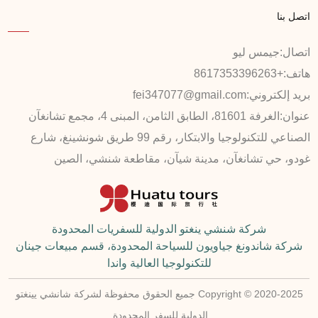
اتصل بنا
اتصال:
جيمس ليو
هاتف:
+8617353396263
بريد إلكتروني:
fei347077@gmail.com
عنوان:
الغرفة 81601، الطابق الثامن، المبنى 4، مجمع تشانغآن
الصناعي للتكنولوجيا والابتكار، رقم 99 طريق شونشينغ، شارع
غودو، حي تشانغآن، مدينة شيآن، مقاطعة شنشي، الصين
شركة شنشي ينغتو الدولية للسفريات المحدودة
شركة شاندونغ جياويون للسياحة المحدودة، قسم مبيعات جينان
للتكنولوجيا العالية واندا
Copyright © 2020-2025 جميع الحقوق محفوظة لشركة شانشي يينغتو
الدولية للسفر المحدودة.