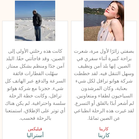
بصفتي زائرًا لأول مرة، شعرت
كانت هذه رحلتي الأولى إلى
براحة كبيرة أثناء سفري في
الصين، وقد فاجأتني حقًا. البلد
الصين. إنها بلد آمن ونظيف
آمن جدًا ومنظم بشكل ممتاز.
وسهل التنقل فيه. لقد خططت
سهّلت القطارات فائقة
شركة هواتو ترافل لكل شيء
السرعة والدفع عبر الهاتف كل
بعناية، وكان المرشدون
شيء. حجزنا مع شركة هواتو
السياحيون لطفاء ومتعاونين.
ترافل، وكانت خطة الرحلة
لم أشعر أبدًا بالقلق أو التسرع.
سلسة واحترافية. لم يكن هناك
لقد غيرت هذه الرحلة انطباعي
أي توتر على الإطلاق، استمتعنا
عن الصين تمامًا.
بالرحلة فحسب.
كارينا
فيليكس
كارينا
أستراليا