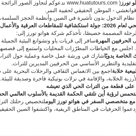
و تورز
( www.huatutours.com ندعوكم لتجاوز ال
وانغشي - الموطن الحقيقي لحقيبة النمر.
نظام الدخول بدون تأشيرة في الصين وأنظمة الحجز السلسة، قمن
قاطعات العرقية والأعمال الحرفية في قوانغشي
رحلة المصممة خصيصًا، تأخذكم شركة هواتو تورز إلى:
الحرفيين المهرة
سافر إلى قريات ياو وتشوانغ البيئية الجميلة
. اجلس مع الخياطات المطرّزات المحليات واستمع إلى قصصه
 الخاصة يدويًا
شارك في ورشة عمل خاصة وعملية حول التراث ا
لتقليدية والتطريز الأساسي من الحرفيين المديرين للتراث.
يعية خلابة
اجمع بين الانغماس الثقافي والرحلات البحرية عل
رزية الخلابة، والإقامة في نزلات بوتيكية فاخرة وصديقة للبيئة.
على قطعة من التراث الحي الذي تعيشه
حمس لرؤية أين تلتقي الحكمة القديمة بالأسلوب العالمي الح
مع متخصصي السفر في هواتو تورز اليوم
ودعموا الحرفيات في المناطق الريفية، واكتشفوا الصين الحقيقية