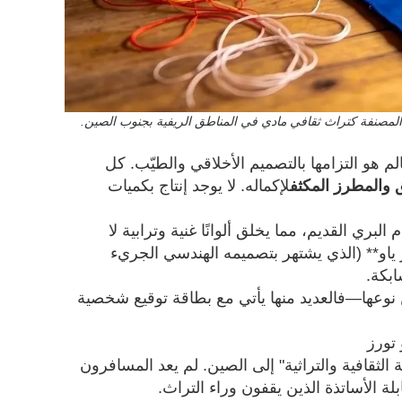
 المصنفة كتراث ثقافي مادي في المناطق الريفية بجنوب الصين.
م هو التزامها بالتصميم الأخلاقي والطيّب. كل
لإكماله. لا يوجد إنتاج بكميات
بري القديم، مما يخلق ألوانًا غنية وترابية لا
ز ياو** (الذي يشتهر بتصميمه الهندسي الجريء
ابكة.
نوعها—فالعديد منها يأتي مع بطاقة توقيع شخصية
تورز
 الثقافية والتراثية" إلى الصين. لم يعد المسافرون
ة الأساتذة الذين يقفون وراء التراث.