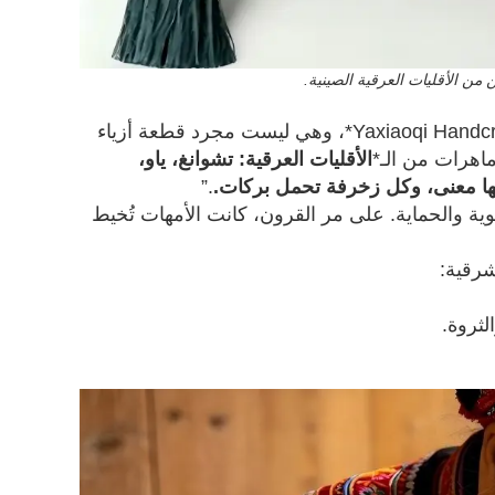
من الأقليات العرقية الصينية.
صُمِّمَت حقيبة رأس النمر من قبل العلامة التجارية الحرفية الإقليمية *Yaxiaoqi Handcraft*، وهي ليست مجرد قطعة أزياء
ماهرات من الـ*
الأقليات العرقية: تشوانغ، ياو،
ا معنى، وكل زخرفة تحمل بركات.
.”
يوية والحماية. على مر القرون، كانت الأمهات تُخيط
شرقية:
لثروة.