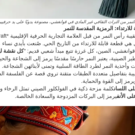
نمر من التراث الثقافي غير المادي في قوانغشي، مصنوعة يدويًا على يد حرفيين 
 للارتداء: الرمزية المقدسة للنمر
 هي قطعة قابلة للارتداء من التاريخ الحي. صُنعت بأيدي نساء 
وانغشي، الصين، كل غرزة تتبع مبدأ شعبي قديم: "
كل نقشة له
ر الصينية، يعتبر النمر حارسًا مقدسًا يرمز إلى الشجاعة والح
ات وأحذية النمر لطرد الطاقة السلبية وتمنى لأبنائهن الشجاعة.
قيبة بتفاصيل متعددة الطبقات متقنة تروي قصة عن الفلسفة ال
يرمز إلى القوة والحماية.
ى اللسان
كلمة مزحة ذكية في الفولكلور الصيني تمثل الرخاء وا
لى الأنف
يرمز إلى البركات المزدوجة والسعادة الخالصة.