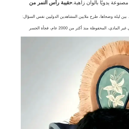
صنوعة يدويًا بألوان زاهية.
حقيبة رأس النمر من
بين ليلة وضحاها، طرح ملايين المشاهدين الدوليين نفس السؤال:
الإجابة تكمن في أعماق الجبال الضبابية في جنوب الصين، حيث أصبحت فنون التراث الثقافي غير المادي، المحفوظة منذ أكثر من 2000 عام، فجأة الجسر