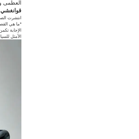
العظمى وهو
قوانغشي
.
انتشرت الصو
*ما هي القص
الأمثل للسياح