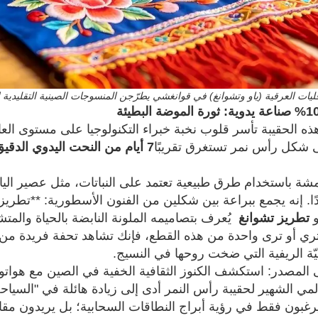
ليات العرقية (ياو وتشوانغ) في قوانغشي يطرّجن المنسوجات الصينية التقليدية
ذه الحقيبة تأسر قلوب نخبة خبراء التكنولوجيا على مستوى العال
 شكل رأس نمر تستغرق تقريبًا
7 أيام من النحت اليدوي الدقيق والمطرز المكثف
مشة باستخدام طرق طبيعية تعتمد على النباتات، مثل عصير اليام ال
دًا. إنه يجمع ببراعة بين شكلين من الفنون الأسطورية: **تطري
تطريز تشوانغ
يُعرف بتصاميمه الملونة النابضة بالحياة والمتش
ري أو ترى واحدة من هذه القطع، فإنك تشاهد تحفة فريدة من 
ّة الريفية التي ضخت روحها في النسيج.
المصدر: استكشف الكنوز الثقافية الخفية في الصين مع هواتو 
عالمي الشهير لحقيبة رأس النمر أدى إلى زيادة هائلة في "السياحة
يرغبون فقط في رؤية أبراج النطاقات السحابية؛ بل يريدون مقابل