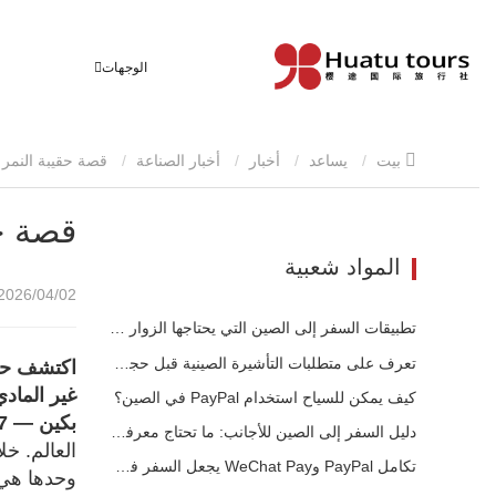
الوجهات
بيت
يساعد
أخبار
أخبار الصناعة
قصة حقيبة النمر الخاصة بابن إيلون ماسك: استكشف التراث الحي للصين
قصة ح
المواد شعبية
2026/04/02 15:55
تطبيقات السفر إلى الصين التي يحتاجها الزوار الأجانب حقًا في عام 2026
تعرف على متطلبات التأشيرة الصينية قبل حجز عام 2026
اكتشف حقي
غير الماد
كيف يمكن للسياح استخدام PayPal في الصين؟
بكين — 17 مايو 2026
دليل السفر إلى الصين للأجانب: ما تحتاج معرفته قبل الزيارة
العالم. خ
تكامل PayPal وWeChat Pay يجعل السفر في الصين أسهل للزوار الدوليين
وحدها هي 