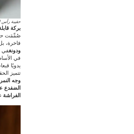
حقيبة رأس ال
بركة قابلة
فاخرة، بل
ودونغ
في ق
في الأساطي
يدويًا قبع
تتميز الح
وجه النمر
الضفدع عل
الفراشة ع