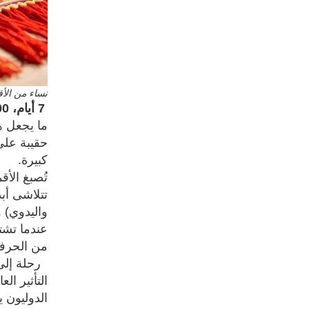
نساء من الأق
7 أيام، 100% صناعة يدوية: ثورة الموضة البطيئة
ما يجعل ه
حقيبة على
كبيرة.
تُصبغ الأق
تتلاشى أب
واليدوي) و
عندما تشت
من الحرفي
رحلة إلى 
التأثير ال
الدوليون 