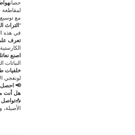
حصان
هواط
لمقاطعة ق
مع توسيع 
"
التراث الحي لعام 2026: جولة استكشافية للم
في هذه ال
تعرف على 
الكارستية
اصنع نعاتك
النباتات ا
خلفيات طب
لونغجي الأ
📢 احصل 
هل أنت مت
📥
تواصل 
الأصيلة، 