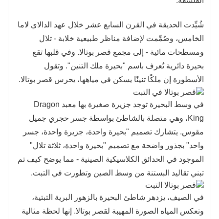
الفلسفة.
شُيِّدت الحديقة في القرن السابع عشر خلال عهد الدالاي لاما
الخامس، وصُمِّمت لإضافة مناظر طبيعية خلابة - تلال
ومسطحات مائية - إلى مجمع قصر بوتالا. وفي قلبها تقع
بحيرة دائرية تُعرف باسم "بحيرة ملك التنين". وتقول
الأسطورة إن ملكًا تنينًا يسكن في مياهها، يحرس قصر بوتالا.
في وسط البحيرة توجد جزيرة صغيرة بها معبد Dragon
King، وهي متصلة بالشاطئ بواسطة جسر حجري جميل
مقوس. يتشارك تصميم "بحيرة واحدة، جزيرة واحدة، جسر
واحد" بجذور واضحة مع تصميم "بحيرة واحدة، ثلاثة تلال"
الموجود في الحدائق الكلاسيكية الصينية - مما يوضح كيف تم
تبني تقاليد البستنة من وسط الصين وتطورت في التبت.
في الصيف، يزدهر شاطئ البحيرة بالزهور البرية التبتية،
وتعكس المياه الصورة المهيبة لقصر بوتالا. إنها لحظة مثالية