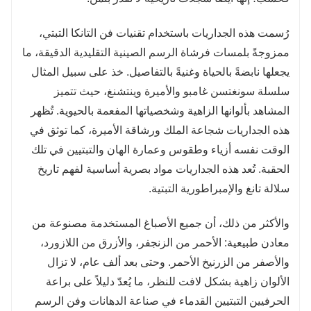
رُسمت هذه الجداريات باستخدام تقنيات فن التانكا التبتي،
ممزوجةً بلمسات فرشاة الرسم الصينية التقليدية الدقيقة، ما
يجعلها نابضةً بالحياة وغنيةً بالتفاصيل. خذ على سبيل المثال
سلسلة سونغتسن غامبو والأميرة وينتشنغ، حيث تتميز
المشاهد بألوانها الزاهية وشخصياتها المفعمة بالحيوية. تُظهر
هذه الجداريات شجاعة الملك ورشاقة الأميرة، كما توثق في
الوقت نفسه أزياء وطقوس وعمارة الهان والتبتيين في تلك
الحقبة. تُعد هذه الجداريات مواد بصرية أساسية لفهم تاريخ
سلالة تانغ والإمبراطورية التبتية.
والأكثر من ذلك، أن جميع الأصباغ المستخدمة مصنوعة من
معادن طبيعية: الأحمر من الزنجفر، والأزرق من اللازورد،
والأصفر من الزرنيخ الأحمر. وحتى بعد ألف عام، لا تزال
الألوان زاهية بشكل لافت للنظر، ما يُعدّ دليلاً على براعة
الحرفيين التبتيين القدماء في صناعة الدهانات وفن الرسم