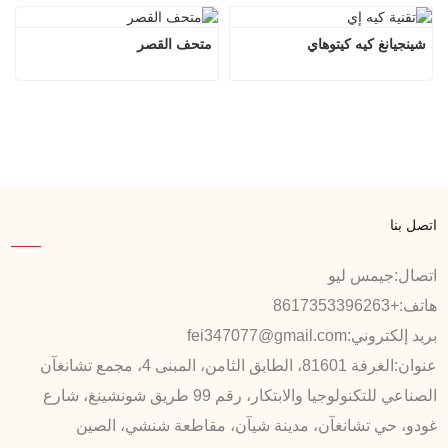
شينجيانغ كيه كيتوهاي
متحف القصر
اتصل بنا
اتصال:
جيمس ليو
هاتف:
+8617353396263
بريد إلكتروني:
fei347077@gmail.com
عنوان:
الغرفة 81601، الطابق الثامن، المبنى 4، مجمع تشانغآن
الصناعي للتكنولوجيا والابتكار، رقم 99 طريق شونشينغ، شارع
غودو، حي تشانغآن، مدينة شيآن، مقاطعة شنشي، الصين