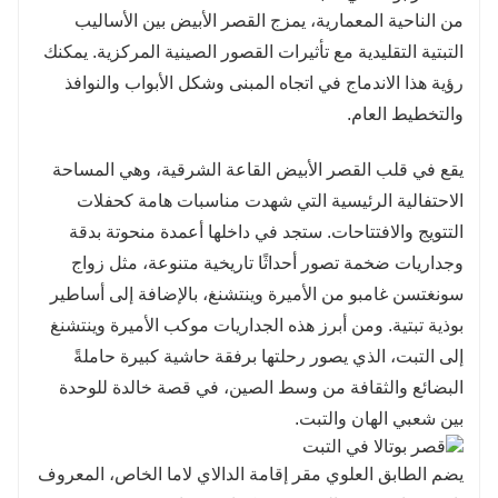
من الناحية المعمارية، يمزج القصر الأبيض بين الأساليب
التبتية التقليدية مع تأثيرات القصور الصينية المركزية. يمكنك
رؤية هذا الاندماج في اتجاه المبنى وشكل الأبواب والنوافذ
والتخطيط العام.
يقع في قلب القصر الأبيض القاعة الشرقية، وهي المساحة
الاحتفالية الرئيسية التي شهدت مناسبات هامة كحفلات
التتويج والافتتاحات. ستجد في داخلها أعمدة منحوتة بدقة
وجداريات ضخمة تصور أحداثًا تاريخية متنوعة، مثل زواج
سونغتسن غامبو من الأميرة وينتشنغ، بالإضافة إلى أساطير
بوذية تبتية. ومن أبرز هذه الجداريات موكب الأميرة وينتشنغ
إلى التبت، الذي يصور رحلتها برفقة حاشية كبيرة حاملةً
البضائع والثقافة من وسط الصين، في قصة خالدة للوحدة
بين شعبي الهان والتبت.
يضم الطابق العلوي مقر إقامة الدالاي لاما الخاص، المعروف