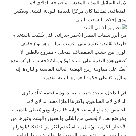
لإيواء التماثيل البوذية المقدسة وأضرحة الدالاي لاما
المتعاقبة. لطالما كان مركزًا للعبادة البوذية التبتية، ويعكس
مدى إخلاص الشعب التبتي.
من أبرز سمات القصر الأحمر جدرانه، التي شُيّدت باستخدام
طريقة تقليدية تعتمد على "عشب بيما" - وهو نوع خفيف
الوزن من خشب الصفصاف المحلي - ممزوج بالطين. لا
تُضفي هذه التقنية على البناء قوةً ومتانةً فحسب، بل تُساعده
أيضًا على مقاومة رياح الهضبة العالية القاسية والباردة. إنه
مثالٌ رائعٌ على حكمة العمارة التبتية القديمة.
في الداخل، ستجد خمسة معابد بوذية فخمة تُخلّد ذكرى
الدالاي لاما السابقين. وأكثرها إبهارًا معبد الدالاي لاما
الخامس، إذ يبلغ ارتفاعه قرابة 15 مترًا، وهو مُغطى بالذهب،
ومُرصّع بعدد لا يُحصى من اللآلئ والعقيق واليشم وغيرها من
الأحجار الكريمة. ويُقال إنه استُخدم أكثر من 3700 كيلوغرام
من الذهب في بنائه! يضم المعبد رفات الدالاي لاما الخامس،