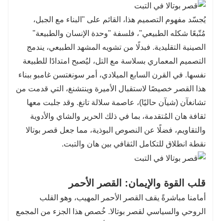
يُجسّد مفهوم التصميم هذا، القائم على "البناء مع الجبل،
مُتّبعًا شكله الطبيعي"، فلسفة "وحدة الإنسان والطبيعة"
الصينية التقليدية. فبدلًا من تشويه المشهد الطبيعي، يندمج
التصميم المعماري بسلاسة مع التل، ليُصبح امتدادًا للطبيعة
نفسها. في القرن السابع الميلادي، أمر سونغتسن غامبو ببناء
هذا القصر خصيصًا لاستقبال الأميرة وينتشنغ، التي قدمت من
تشانغآن (شيآن حاليًا)، عاصمة سلالة تانغ. وقد جلبت معها
ثقافة هان المُتقدمة، بما في ذلك الحرير والشاي والأدوية
والتقاويم، فضلًا عن النصوص البوذية، مما جعل قصر بوتالا
نقطة انطلاق للتكامل الثقافي بين هان والتبت.
قلب القوة والإيمان: القصر الأحمر
أمامنا مباشرةً يقف القصر الأحمر المهيب، وهو القلب
الروحي والسياسي لقصر بوتالا. خُصص هذا الجزء من المجمع