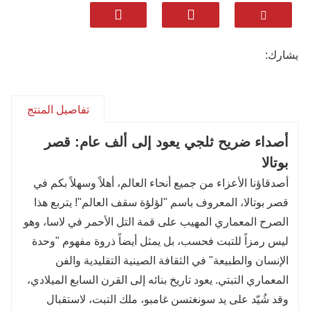
✓ القصر الأبيض - المقر التاريخي للحكم التبتي
✓ جداريات قديمة - معرض فني يعود تاريخه إلى آلاف
السنين
يشارك:
✓ بحيرة ملك التنين - حدائق إمبراطورية خلابة
لماذا تختار 【HuaTu】؟
تفاصيل المنتج
• إمكانية الوصول إلى التذاكر دون الحاجة إلى الانتظار
أصداء ضريح ثلجي يعود إلى ألف عام: قصر
في الطابور
• مرشدين خبراء يتحدثون الإنجليزية
بوتالا
• مدة مرنة ونقاط توقف لالتقاط الصور
أصدقاؤنا الأعزاء من جميع أنحاء العالم، أهلاً وسهلاً بكم في
• مركبات مريحة مُكيّفة مع الارتفاعات العالية
قصر بوتالا، المعروف باسم "لؤلؤة سقف العالم"! يتربع هذا
الصرح المعماري المهيب على قمة التل الأحمر في لاسا، وهو
احجز الآن - اصنع ذكرياتك في القصر اليوم!
ليس رمزاً للتبت فحسب، بل يمثل أيضاً ذروة مفهوم "وحدة
الإنسان والطبيعة" في الثقافة الصينية التقليدية والفن
المعماري التبتي. يعود تاريخ بنائه إلى القرن السابع الميلادي،
وقد شُيّد على يد سونغتسن غامبو، ملك التبت، لاستقبال