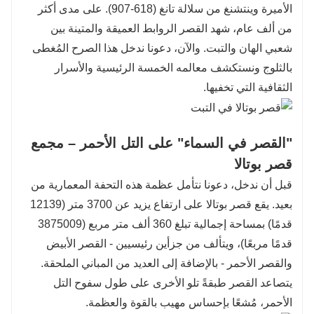
الأميرة وينتشنغ من سلالة تانغ (618-907). على مدى أكثر
من ألف عام، شهد القصر الروابط العميقة والمتينة بين
شعبي الهان والتبت. والآن، دعونا ندخل هذا الصرح المُغطى
بالثلوج ونستكشف معالمه الخمسة الرئيسية والأسرار
الثقافية التي تخفيها.
"القصر في السماء" على التل الأحمر – مجمع
قصر بوتالا
قبل أن ندخل، دعونا نتأمل عظمة هذه التحفة المعمارية من
بعيد. يقع قصر بوتالا على ارتفاع يزيد عن 3700 متر (12139
قدمًا) بمساحة إجمالية تبلغ 360 ألف متر مربع (3875009
قدمًا مربعًا)، ويتألف من جزأين رئيسيين - القصر الأبيض
والقصر الأحمر - بالإضافة إلى العديد من المباني الملحقة.
يتصاعد القصر طبقةً تلو الأخرى على طول سفوح التل
الأحمر، مُشعًا بإحساس مهيب بالقوة والعظمة.