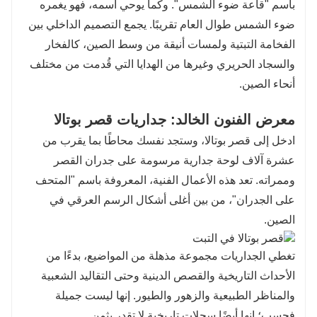
باسم "قاعة ضوء الشمس". وكما يوحي اسمه، فهو يغمره
ضوء الشمس طوال العام تقريبًا. يجمع التصميم الداخلي بين
الفخامة التبتية ولمسات أنيقة من وسط الصين، كالفخار
والسجاد الحريري وغيرها من الهدايا التي قُدمت من مختلف
أنحاء الصين.
معرض الفنون الخالد: جداريات قصر بوتالا
ادخل إلى قصر بوتالا، وستجد نفسك محاطًا بما يقرب من
عشرة آلاف لوحة جدارية مرسومة على جدران القصر
وممراته. تعد هذه الأعمال الفنية، المعروفة باسم "المتحف
على الجدران"، من بين أغلى أشكال الرسم العرقي في
الصين.
تغطي الجداريات مجموعة مذهلة من المواضيع، بدءًا من
الأحداث التاريخية والقصص الدينية وحتى التقاليد الشعبية
والمناظر الطبيعية والزهور والطيور. إنها ليست جميلة
فحسب؛ إنها أيضًا سجلات تاريخية لا تقدر بثمن.