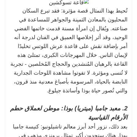
تُحيط بهذا التمثال قصة مؤثرة: فقد تبرع السكان
المحليون بالمعادن الثمينة والجواهر للمساعدة في
صناعته. ويُقال إن امرأة مسنة قدمت خاتمها الفضي
الوحيد، وقد أثر إخلاصها العميق في الفنان لدرجة أنه
أمر بإضافة نقش على قاعدة عرش اللوتس تخليدًا
لإيمان الناس. خلال المهرجانات الكبرى، تمتلئ هذه
القاعة بالرهبان المُنشدين والحجاج المُخلصين - تجربة
لا تُنسى ومؤثرة. لا تفوتوا مشاهدة اللوحات الجدارية
النابضة بالحياة، المرسومة بأصباغ معدنية منذ قرون،
والتي تُصور حياة بوذا وأساتذة جيلوغ.
2. معبد جامبا (ميتريا) بوذا: موطن لعملاق حطم
الأرقام القياسية
بعد ذلك، نزور أحد أبرز معالم تاشيلونبو: كنيسة جامبا
بوذا. هناك ستجدون أكبر تمثال برونزي مذهب في