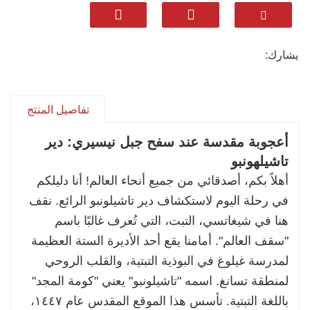
✅ لماذا تختار تجربتنا المخصصة 5A؟
برامج الرحلات على غرار قائمة الطعام: امزج
وطابق التجارب - من كنيسة مايتريا المهيبة (أكبر
يشارك:
تمثال بوذا برونزي في العالم) إلى مراسم الكشف
عن لوحات ثانكا الهادئة.
تفاصيل المنتج
لا داعي للقلق بشأن التخطيط: نتولى أمر التصاريح
والمرشدين ووسائل النقل. استمتع برحلة سلسة
أعجوبة مقدسة عند سفح جبل نيسيري: دير
ومحترمة إلى ثقافة البوذية التبتية.
تاشيلهونبو
تجربة أصيلة وغامرة: انغمس في الحياة الرهبانية،
أهلاً بكم، أصدقائي من جميع أنحاء العالم! أنا دليلكم
وتذوق شاي الزبدة المحلي، والتقط مناظر
في رحلة اليوم لاستكشاف دير تاشيلونبو الرائع. نقف
بانورامية من جدار ثانكا - كل ذلك تم إعداده
هنا في شيغاتسي، التبت، التي تُعرف غالبًا باسم
باحترام وبصيرة.
"سقف العالم". أمامنا يقع أحد الأديرة الستة العظيمة
سافر بشكل أعمق، دون أي متاعب. اسمح لـ HuaTu
لمدرسة غيلوغ في البوذية التبتية، والقلب الروحي
بصياغة لقاءك الروحي التبتي المثالي.
لمنطقة تسانغ. اسمه "تاشيلونبو" يعني "كومة المجد"
📩 راسلنا عبر الرسائل الخاصة لتخصيص جولتك
باللغة التبتية. تأسس هذا الموقع المقدس عام ١٤٤٧،