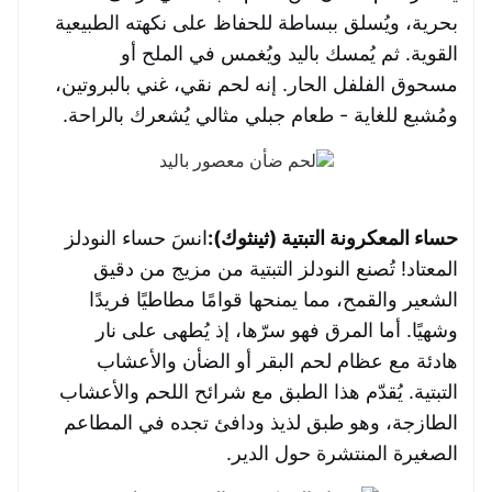
بحرية، ويُسلق ببساطة للحفاظ على نكهته الطبيعية
القوية. ثم يُمسك باليد ويُغمس في الملح أو
مسحوق الفلفل الحار. إنه لحم نقي، غني بالبروتين،
ومُشبع للغاية - طعام جبلي مثالي يُشعرك بالراحة.
حساء المعكرونة التبتية (ثينثوك):
انسَ حساء النودلز
المعتاد! تُصنع النودلز التبتية من مزيج من دقيق
الشعير والقمح، مما يمنحها قوامًا مطاطيًا فريدًا
وشهيًا. أما المرق فهو سرّها، إذ يُطهى على نار
هادئة مع عظام لحم البقر أو الضأن والأعشاب
التبتية. يُقدّم هذا الطبق مع شرائح اللحم والأعشاب
الطازجة، وهو طبق لذيذ ودافئ تجده في المطاعم
الصغيرة المنتشرة حول الدير.