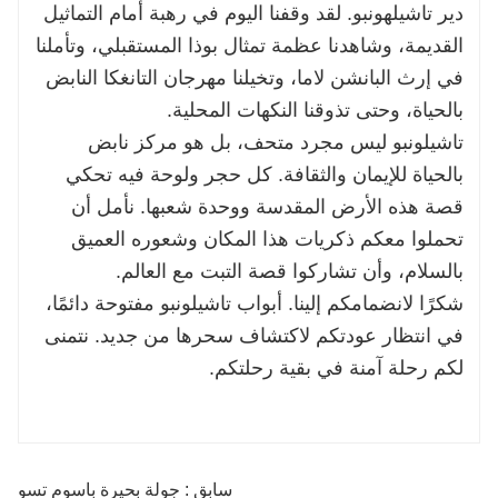
دير تاشيلهونبو. لقد وقفنا اليوم في رهبة أمام التماثيل
القديمة، وشاهدنا عظمة تمثال بوذا المستقبلي، وتأملنا
في إرث البانشن لاما، وتخيلنا مهرجان التانغكا النابض
بالحياة، وحتى تذوقنا النكهات المحلية.
تاشيلونبو ليس مجرد متحف، بل هو مركز نابض
بالحياة للإيمان والثقافة. كل حجر ولوحة فيه تحكي
قصة هذه الأرض المقدسة ووحدة شعبها. نأمل أن
تحملوا معكم ذكريات هذا المكان وشعوره العميق
بالسلام، وأن تشاركوا قصة التبت مع العالم.
شكرًا لانضمامكم إلينا. أبواب تاشيلونبو مفتوحة دائمًا،
في انتظار عودتكم لاكتشاف سحرها من جديد. نتمنى
لكم رحلة آمنة في بقية رحلتكم.
سابق : جولة بحيرة باسوم تسو