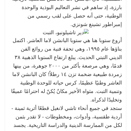
بارزة، إذ ساهم في نشر التعاليم البوذية والوحدة
الوطنية، حتى أنه حصل على لقب رسمي من
إمبراطور تشينغ شونزي.
أروع ستوبا هنا هي ستوبا البانشن لاما العاشر. اكتمل
بناؤها عام ١٩٩٥، وهي تحفة فنية من روائع الفن
الديني التبتي الحديث. يبلغ ارتفاع الستوبا الذهبية ٣٨
قدمًا، وهي مرصعة بأكثر من ٢٠٠٠ جوهرة، من بينها
زمردة طبيعية ضخمة تزن ١٤ رطلاً! كان البانشن لاما
العاشر وطنيًا عظيمًا، كرس حياته للوحدة الوطنية
وتنمية التبت. مثواه الأخير مكانٌ يُكنّ له احترامًا عميقًا
وتخليدًا لذكراه.
ستجد في جميع أنحاء تاشي لانغيل قطعًا أثرية ثمينة -
أردية طقسية، وأدوات، ومخطوطات - لا تقدر بثمن
لكل من الممارسة الدينية والدراسة التاريخية. يجسد