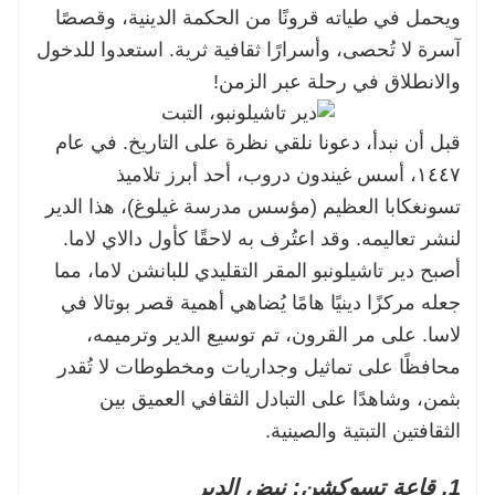
الخاصة. اكتشف جوهر جبال الهيمالايا.
ويحمل في طياته قرونًا من الحكمة الدينية، وقصصًا
آسرة لا تُحصى، وأسرارًا ثقافية ثرية. استعدوا للدخول
والانطلاق في رحلة عبر الزمن!
قبل أن نبدأ، دعونا نلقي نظرة على التاريخ. في عام
١٤٤٧، أسس غيندون دروب، أحد أبرز تلاميذ
تسونغكابا العظيم (مؤسس مدرسة غيلوغ)، هذا الدير
لنشر تعاليمه. وقد اعتُرف به لاحقًا كأول دالاي لاما.
أصبح دير تاشيلونبو المقر التقليدي للبانشن لاما، مما
جعله مركزًا دينيًا هامًا يُضاهي أهمية قصر بوتالا في
لاسا. على مر القرون، تم توسيع الدير وترميمه،
محافظًا على تماثيل وجداريات ومخطوطات لا تُقدر
بثمن، وشاهدًا على التبادل الثقافي العميق بين
الثقافتين التبتية والصينية.
1. قاعة تسوكشن: نبض الدير