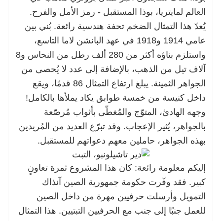
العالم لمايتريا، بوذا المستقبل - رمز الأمل والفرح.
يُعدّ هذا التمثال الضخم تحفة هندسية رائعة. بُني بين
عامي 1914 و1918 في عهد البانشن لاما التاسع،
واستلزم بناؤه أكثر من 280 ألف رطل من النحاس و8
آلاف تيل من الذهب، بالإضافة إلى عدد لا يُحصى من
الجواهر الثمينة. يبلغ ارتفاع التمثال 86 قدمًا، ويقع
داخل كنيسة من خمسة طوابق يكاد يملأها بالكامل!
وجهه الهادئ، المتوّج والمُغطّى بأثواب مُرصّعة
بالجواهر، يُثير الإعجاب. وقد تبرّع العديد من المُريدين
بهذه الجواهر، حاملين معهم دعواتهم للمستقبل.
إليكم معلومة رائعة: كان هذا المشروع ثمرة تعاونٍ
كبير. فقد وفّرت حكومة جمهورية الصين آنذاك
التمويل وأرسلت حرفيين مهرة من داخل الصين
للعمل جنبًا إلى جنب مع الحرفيين التبتيين. هذا التمثال