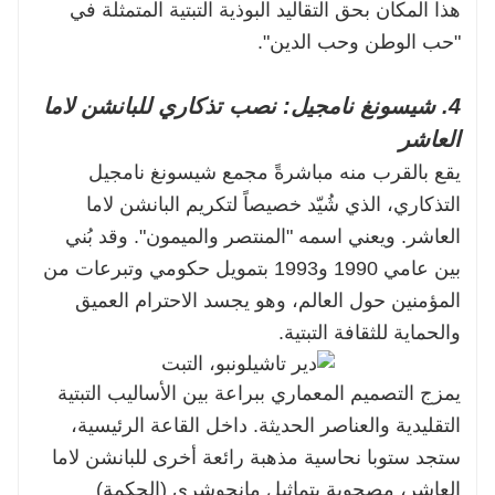
هذا المكان بحق التقاليد البوذية التبتية المتمثلة في
"حب الوطن وحب الدين".
4. شيسونغ نامجيل: نصب تذكاري للبانشن لاما
العاشر
يقع بالقرب منه مباشرةً مجمع شيسونغ نامجيل
التذكاري، الذي شُيّد خصيصاً لتكريم البانشن لاما
العاشر. ويعني اسمه "المنتصر والميمون". وقد بُني
بين عامي 1990 و1993 بتمويل حكومي وتبرعات من
المؤمنين حول العالم، وهو يجسد الاحترام العميق
والحماية للثقافة التبتية.
يمزج التصميم المعماري ببراعة بين الأساليب التبتية
التقليدية والعناصر الحديثة. داخل القاعة الرئيسية،
ستجد ستوبا نحاسية مذهبة رائعة أخرى للبانشن لاما
العاشر، مصحوبة بتماثيل مانجوشري (الحكمة)