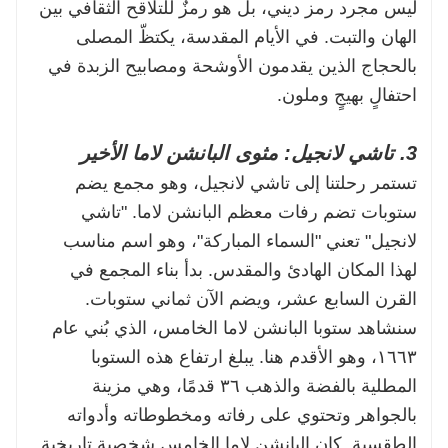
ليس مجرد رمز ديني، بل هو رمزٌ للتلاقح الثقافي بين
الهان والتبت. في الأيام المقدسة، يكتظّ المصلى
بالحجاج الذين يقدمون الأوشحة ومصابيح الزبدة في
احتفالٍ بهيجٍ وملون.
3. تاشي لانجيل: مثوى البانشن لاما الأخير
تستمر رحلتنا إلى تاشي لانجيل، وهو مجمع يضم
ستوبات تضم رفات معظم البانشن لاما. "تاشي
لانجيل" تعني "السماء المباركة"، وهو اسم مناسب
لهذا المكان الهادئ والمقدس. بدأ بناء المجمع في
القرن السابع عشر، ويضم الآن ثماني ستوبات.
سنشاهد ستوبا البانشن لاما الخامس، الذي بُني عام
١٦٦٣، وهو الأقدم هنا. يبلغ ارتفاع هذه الستوبا
المطلية بالفضة والذهب ٣٦ قدمًا، وهي مزينة
بالجواهر وتحتوي على رفاته ومخطوطاته وأدواته
الطقسية. كان البانشن لاما الخامس شخصية تاريخية