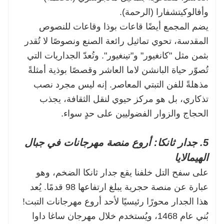
وأفالوكيتشفارا (الرحمة).
يضم المجمع أيضًا قاعات بوذا وقاعات للنصوص
المقدسة، تحوي تماثيل رائعة الصنع ونصوصًا لا تُقدر
بثمن مثل "كانغيور" و"تينغيور". وتُعدّ الجداريات التي
تُصوّر حياة البانشن لاما العاشر وقصصًا بوذية أمثلةً
مذهلةً للفن التبتي المعاصر. إنه ليس مجرد نصب
تذكاري، بل هو مركز حيوي لنقل الثقافة، يجذب
الحجاج والزوار الفضوليين على حدٍ سواء.
5. جدار ثانكا: أروع منصة مهرجانات في جبال
الهيمالايا
على سفح التل خلفنا يقع جدار ثانكا الضخم، وهو
عبارة عن منصة حجرية يبلغ ارتفاعها 98 قدمًا. يُعد
هذا الجدار محورًا رئيسيًا لأحد أروع مهرجانات التبت!
بُني عام 1468، ويُستخدم خلال مهرجان ساغا داوا