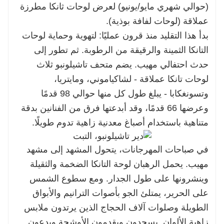
(حوالي شهري مايو/يونيو) لعرض لوحات ثانكا مطرزة
عملاقة (لوحات لفافة بوذية).
بدأ هذا التقليد منذ قرون عمليًا: لتهوية وحماية لوحات
التانكا الثمينة والرقيقة من الرطوبة. ثم تطور إلى
حدث احتفالي مهيب. يضم متحف تاشيلونبو ثلاث
لوحات تانكا عملاقة - لشاكياموني، ومايتريا،
وتسونغكابا - يبلغ طول كل منها حوالي 98 قدمًا
وعرضها 66 قدمًا، وقد أبدعتها فرق من الفنانين بدقة
متناهية باستخدام أصباغ معدنية زاهية تدوم طويلًا.
في صباحات المهرجانات، يتحول المشهد إلى مشهد
مهيب. يحمل الرهبان لوحة التانكا الضخمة والثقيلة
وينشرونها على طول الجدار. ومع سطوع الشمس
على الحرير، يمتلئ الجو بأصوات الترانيم والأبواق
الطويلة وصلوات آلاف الحجاج الذين يرتدون ملابس
زاهية الألوان. يسجدون ويقدمون الأوشحة ويدعون