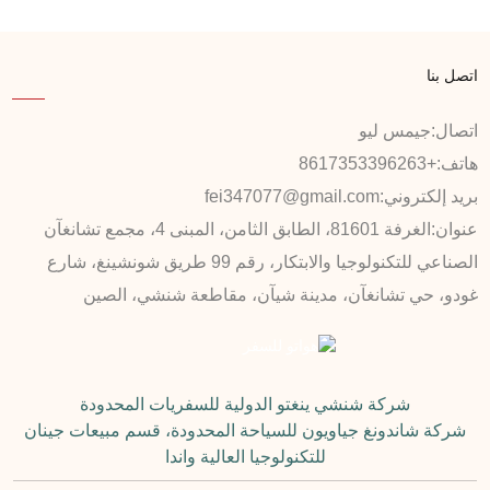
اتصل بنا
اتصال:
جيمس ليو
هاتف:
+8617353396263
بريد إلكتروني:
fei347077@gmail.com
عنوان:
الغرفة 81601، الطابق الثامن، المبنى 4، مجمع تشانغآن
الصناعي للتكنولوجيا والابتكار، رقم 99 طريق شونشينغ، شارع
غودو، حي تشانغآن، مدينة شيآن، مقاطعة شنشي، الصين
شركة شنشي ينغتو الدولية للسفريات المحدودة
شركة شاندونغ جياويون للسياحة المحدودة، قسم مبيعات جينان
للتكنولوجيا العالية واندا