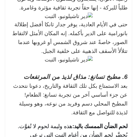
طلباً للبركة - إنها حقاً تجربة ثقافية مؤثرة وغامرة.
حتى في الأيام العادية، يوفر جدار ثانكا أفضل إطلالة
بانورامية على الدير بأكمله. إنه المكان الأمثل لالتقاط
الصور، خاصةً عند شروق الشمس أو غروبها عندما
تتلألأ الأسقف الذهبية على خلفية الجبل.
6. مطبخ تسانغ: مذاق لذيذ من المرتفعات
بعد الاستمتاع بكل تلك الثقافة والتاريخ، دعونا نتحدث
عن جزء أساسي آخر من تجربة تسانغ: الطعام!
المطبخ المحلي دسم وفريد ​​من نوعه، وهو وسيلة
لذيذة للتواصل مع الثقافة.
لحم الضأن الممسك باليد:
هذه وليمة لحوم لا تُفوَّت.
يُحضَّر لحم الضأن من أغنام التبت التي ترعى