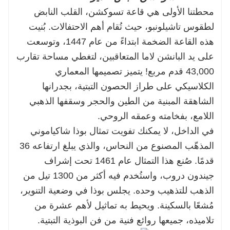
محطتنا الأولى هي قاعة تسوكشن، القلب النابض
لطقوس تاشيلونبو، حيث تُقام أهم الاحتفالات. بُنيت
هذه القاعة الضخمة ابتداءً من عام 1447، وتوسعت
على يد البانشن لاما المتعاقبين، لتغطي مساحة تقارب
43,000 قدم مربع! يتميز تصميمها المعماري
الكلاسيكي على طراز الحصون التبتية، بجدرانها
الشاهقة المبنية من الطين والحجر وسقفها الذهبي
اللامع، بفخامته وعمقه الروحي.
في الداخل، لا يمكنك تفويت تمثال بوذا شاكياموني
المذهّب المصنوع من النحاس، والذي يبلغ ارتفاعه 36
قدمًا. صُنع هذا التمثال عام 1461 تحت إشراف
جيندون دروب، واستُخدم فيه أكثر من 1300 تيل من
الذهب للتذهيب وحده. يجلس بوذا في وضعية التنوير،
مُشعًا بالسكينة. ويحيط به تماثيل لأهم عشرة من
تلاميذه، جميعها روائع فنية من فن البوذية التبتية.