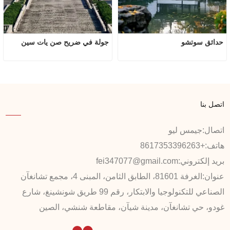
حدائق سوتشو
جولة في ضريح صن يات سين
اتصل بنا
اتصال:
جيمس ليو
هاتف:
+8617353396263
بريد إلكتروني:
fei347077@gmail.com
عنوان:
الغرفة 81601، الطابق الثامن، المبنى 4، مجمع تشانغآن
الصناعي للتكنولوجيا والابتكار، رقم 99 طريق شونشينغ، شارع
غودو، حي تشانغآن، مدينة شيآن، مقاطعة شنشي، الصين