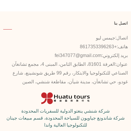
اتصل بنا
اتصال:
جيمس ليو
هاتف:
+8617353396263
بريد إلكتروني:
fei347077@gmail.com
عنوان:
الغرفة 81601، الطابق الثامن، المبنى 4، مجمع تشانغآن
الصناعي للتكنولوجيا والابتكار، رقم 99 طريق شونشينغ، شارع
غودو، حي تشانغآن، مدينة شيآن، مقاطعة شنشي، الصين
شركة شنشي ينغتو الدولية للسفريات المحدودة
شركة شاندونغ جياويون للسياحة المحدودة، قسم مبيعات جينان
للتكنولوجيا العالية واندا