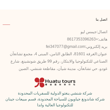
اتصل بنا
اتصال:
جيمس ليو
هاتف:
+8617353396263
بريد إلكتروني:
fei347077@gmail.com
عنوان:
الغرفة 81601، الطابق الثامن، المبنى 4، مجمع تشانغآن
الصناعي للتكنولوجيا والابتكار، رقم 99 طريق شونشينغ، شارع
غودو، حي تشانغآن، مدينة شيآن، مقاطعة شنشي، الصين
شركة شنشي ينغتو الدولية للسفريات المحدودة
شركة شاندونغ جياويون للسياحة المحدودة، قسم مبيعات جينان
للتكنولوجيا العالية واندا