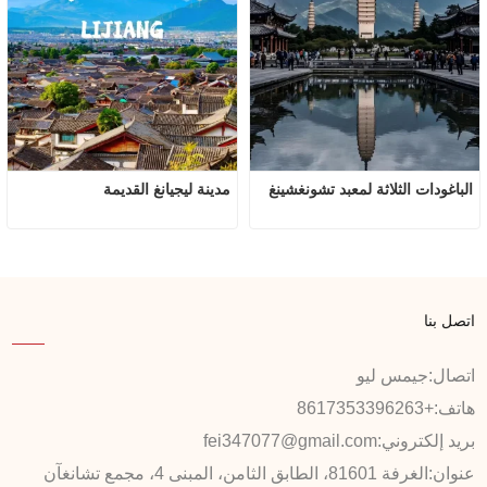
الباغودات الثلاثة لمعبد تشونغشينغ
مدينة ليجيانغ القديمة
اتصل بنا
اتصال:
جيمس ليو
هاتف:
+8617353396263
بريد إلكتروني:
fei347077@gmail.com
عنوان:
الغرفة 81601، الطابق الثامن، المبنى 4، مجمع تشانغآن