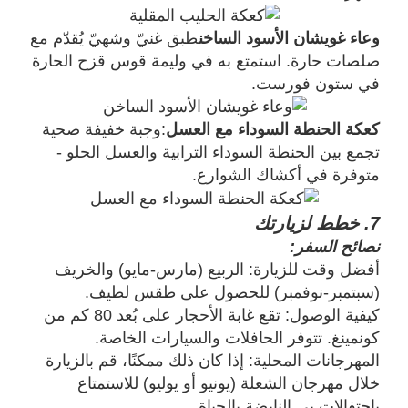
وعاء غويشان الأسود الساخن
طبق غنيّ وشهيّ يُقدّم مع
صلصات حارة. استمتع به في وليمة قوس قزح الحارة
في ستون فورست.
كعكة الحنطة السوداء مع العسل
:وجبة خفيفة صحية
تجمع بين الحنطة السوداء الترابية والعسل الحلو -
متوفرة في أكشاك الشوارع.
7. خطط لزيارتك
نصائح السفر:
أفضل وقت للزيارة: الربيع (مارس-مايو) والخريف
(سبتمبر-نوفمبر) للحصول على طقس لطيف.
كيفية الوصول: تقع غابة الأحجار على بُعد 80 كم من
كونمينغ. تتوفر الحافلات والسيارات الخاصة.
المهرجانات المحلية: إذا كان ذلك ممكنًا، قم بالزيارة
خلال مهرجان الشعلة (يونيو أو يوليو) للاستمتاع
باحتفالات يي النابضة بالحياة.