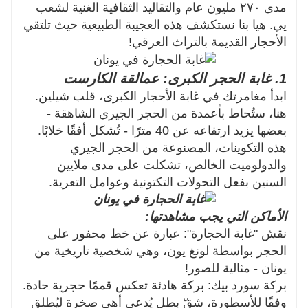
مدى ٢٧٠ مليون عام والتقاليد الثقافية الغنية لشعب
يي. هيا بنا نستكشف هذه العجيبة الطبيعية حيث تلتقي
الأحجار القديمة بالتراث العرقي!
1. غابة الحجر الكبرى: عمالقة الكارست
ابدأ مغامرتك في غابة الأحجار الكبرى، قلب شيلين.
هنا، ستُحاط بأعمدة من الحجر الجيري الشاهقة -
بعضها يزيد ارتفاعه عن 40 مترًا - تُشكل أفقًا خلابًا.
هذه التكوينات، المصنوعة من الحجر الجيري
والدولوميت الخالص، تشكلت على مدى ملايين
السنين بفعل التحولات التكتونية وعوامل التعرية.
الأماكن التي يجب مشاهدتها:
نقش "غابة الحجارة": عبارة عن خط محفور على
الحجر بواسطة لونغ يون، وهي شخصية تاريخية من
يونان - مثالية للصور!
بركة سورد بيك: بركة هادئة تعكس قممًا حجرية حادة.
وفقًا للأسطورة، شقّ بطل يُدعى أهي صخرة ليُطلق