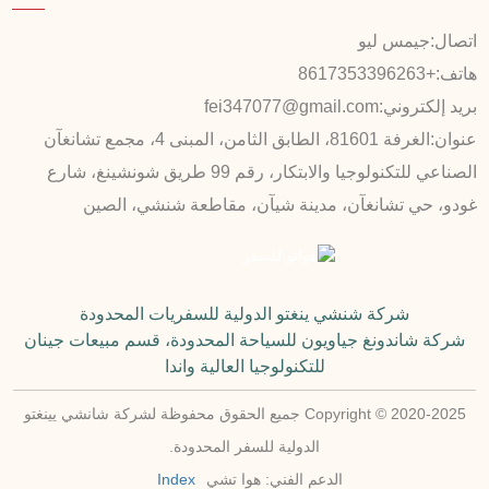
اتصال:
جيمس ليو
هاتف:
+8617353396263
بريد إلكتروني:
fei347077@gmail.com
عنوان:
الغرفة 81601، الطابق الثامن، المبنى 4، مجمع تشانغآن
الصناعي للتكنولوجيا والابتكار، رقم 99 طريق شونشينغ، شارع
غودو، حي تشانغآن، مدينة شيآن، مقاطعة شنشي، الصين
شركة شنشي ينغتو الدولية للسفريات المحدودة
شركة شاندونغ جياويون للسياحة المحدودة، قسم مبيعات جينان
للتكنولوجيا العالية واندا
Copyright © 2020-2025 جميع الحقوق محفوظة لشركة شانشي يينغتو
الدولية للسفر المحدودة.
الدعم الفني: هوا تشي
Index