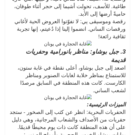
طاغية. للأسف، تحولت أشيما إلى حجر أثناء طوفان،
حاميةً أرضها إلى الأبد.
رقصة وموسيقى يي: لا تفوّتوا العروض الحية لأغاني
ورقصات الساني. انضموا إلينا إذا دُعيتم، إنها تجربة
ثقافية رائعة!
3. جبل بوشاو: مناظر بانورامية وحفريات
قديمة
اصعد إلى جبل بوشاو، أعلى نقطة في غابة ستون،
للاستمتاع بمناظر خلابة لغابات الصنوبر ومناظر
الكارست. كانت هذه المنطقة في السابق مرصدًا
لشعب الساني.
الميزات الرئيسية:
الحفريات البحرية: انظر عن كثب إلى الصخور - ستجد
حفريات من الأصداف والشعاب المرجانية، وهي دليل
على أن هذه المنطقة كانت ذات يوم محيطًا قديمًا.
بوابات بوشاو الخمس الحجرية وأمواج الصنوبر: