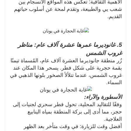
الأهمية الثقافية: تعكس هذه المواقع الانسجام بين
شعب يي والطبيعة، وتقدم لمحة عن أسلوب حياتهم
القديم.
5. غانوديرما عمرها عشرة آلاف عام: مناظر
غروب الشمس
زُر منطقة جانوديرما العشرة آلاف عام، المُسماة تيمنًا
بقمة حجرية على شكل فطر. يسحر هذا المكان عند
غروب الشمس، عندما تتلألأ الصخور بلونها الذهبي في
السماء.
الأسطورة والآراء:
وفقًا للتقاليد المحلية، تحول فطر سحري لجنيات إلى
حجر، مما أدى إلى بركة المنطقة بمياه الينابيع
العلاجية.
أفضل وقت للزيارة: في وقت متأخر بعد الظهر