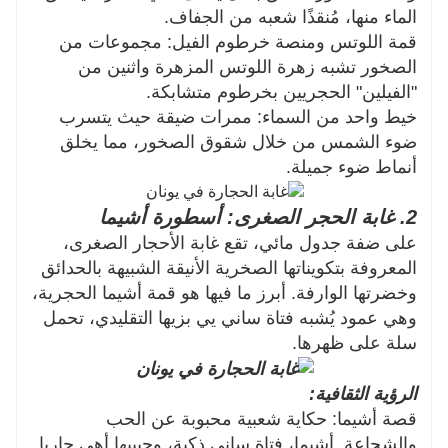
الماء منها، مُنقذًا شعبه من الجفاف.
قمة اللوتس ومنصة خرطوم الفيل: مجموعات من
الصخور تشبه زهرة اللوتس المزهرة واثنين من
"الفيلين" الحجريين بخرطوم متشابكة.
خيط واحد من السماء: ممرات ضيقة حيث يتسرب
ضوء الشمس من خلال شقوق الصخور، مما يخلق
أنماط ضوء جميلة.
2. غابة الحجر الصغرى: أسطورة أشيما
على ضفة جدول مائي، تقع غابة الأحجار الصغرى،
المعروفة بتكويناتها الصخرية الأنيقة الشبيهة بالحدائق
وخضرتها الوارفة. أبرز ما فيها هو قمة أشيما الحجرية،
وهي عمود يُشبه فتاة ساني يي بزيها التقليدي، تحمل
سلة على ظهرها.
الرؤية الثقافية:
قصة أشيما: حكاية شعبية محبوبة عن الحب
والشجاعة. أشيما، فتاة ساني ذكية، وحبيبها أهي حاربا