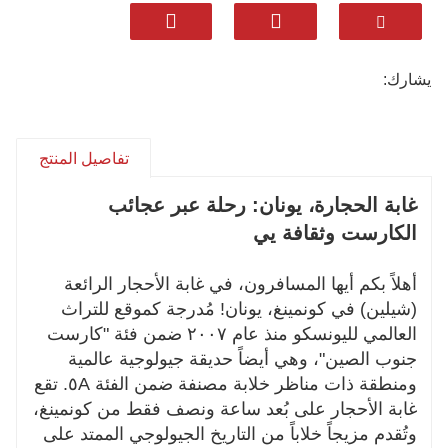
• تناول الطعام بأناقة: استمتع بالمأكولات المحلية
المميزة مثل طبق لحم الماعز الأسود من غويشان
ووجبات الفاكهة الغنية بالجينسنغ في مطاعمنا
يشارك:
المختارة بعناية
• الراحة الجيدة: الإقامة في فنادق مختارة بعناية تجمع
بين الراحة والطابع المحلي
• التخصيص الكامل: قم بتعديل جولتك يوميًا - سواء
تفاصيل المنتج
كان ذلك من خلال مزيد من وقت التصوير
غابة الحجارة، يونان: رحلة عبر عجائب
الفوتوغرافي أو الانغماس الثقافي
الكارست وثقافة يي
• الخبرة المحلية: يعمل مرشدونا المحليون على جلب
أساطير مثل أشيما إلى الحياة مع ضمان تجارب
سلسة
أهلاً بكم أيها المسافرون، في غابة الأحجار الرائعة
من غابة الأحجار الكبرى المذهلة إلى لقاءات قرية يي
(شيلين) في كونمينغ، يونان! مُدرجة كموقع للتراث
الحميمة، نصنع ذكريات سفر لا تُنسى. تتوفر
العالمي لليونسكو منذ عام ٢٠٠٧ ضمن فئة "كارست
مجموعات خاصة - رحلتك، طريقك.
جنوب الصين"، وهي أيضاً حديقة جيولوجية عالمية
ومنطقة ذات مناظر خلابة مصنفة ضمن الفئة ٥A. تقع
اتصل بنا لبدء تصميم مغامرتك المثالية في
غابة الأحجار على بُعد ساعة ونصف فقط من كونمينغ،
وتُقدم مزيجاً خلاباً من التاريخ الجيولوجي الممتد على
الغابة الحجرية!