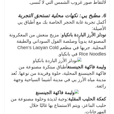
لالتقاط صور غروب الشمس التي لا تُنسى.
6. مطبخ يي: نكهات محلية تستحق التجربة
أكمل تجربة غابة الحجر الخاصة بك مع أطباق يي
الأصيلة:
نودلز الأرز الباردة بانكياو
: مزيج منعش من المعكرونة
المصنوعة يدوياً وصلصة الفول السوداني والطبقة
المحلية. جربها في مطعم Chen’s Laoyan Cold
Rice Noodles في بانكياو.
وليمة فاكهة الجينسنغ
أطباق مبتكرة مصنوعة من
فاكهة الجينسنغ المحلية، حلوة وفريدة من نوعها. تُعد
مدينة مياه الأرز يي في مدينة أشيما السياحية وجهة
رائعة.
كعكة الحليب المقلية
:وجبة لذيذة وحلوة مصنوعة من
حليب الماعز، ويتم الاستمتاع بها غالبًا خلال
المهرجانات.