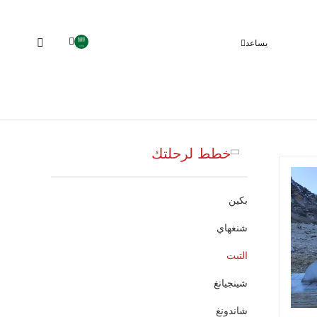
يساعد
خطط لرحلتك
بكين
شنغهاي
التبت
شينجيانغ
شاندونغ