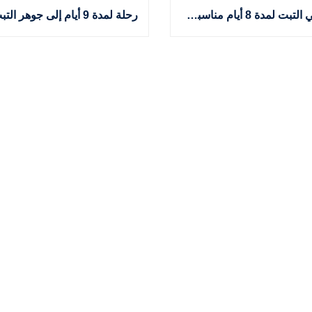
جولة في التبت لمدة 8 أيام مناسبة للحلال: لاسا، بحيرة يامدروك، ومعسكر قاعدة إيفرست | برنامج رحلة خفيف للمسافرين من الشرق الأوسط