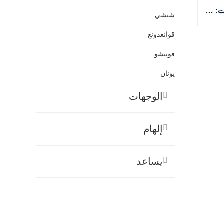
رحلة لمدة 9 أيام إلى جوهر التبت: انغماس ثقافي ومغامرة في جبال الهيمالايا
شنشي
قوانغدونغ
قويتشو
يونان
الوجهات
إلهام
يساعد