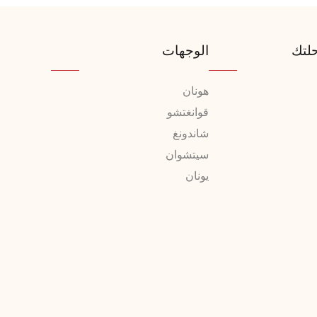
لتك
الوجهات
هونان
قوانغتشو
شاندونغ
سيتشوان
يونان