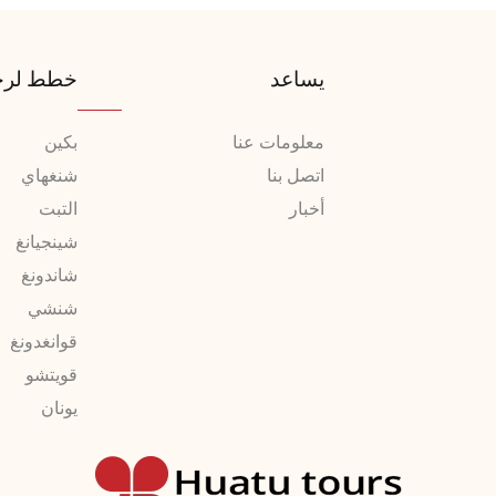
يساعد
خطط لرح
معلومات عنا
بكين
اتصل بنا
شنغهاي
أخبار
التبت
شينجيانغ
شاندونغ
شنشي
قوانغدونغ
قويتشو
يونان