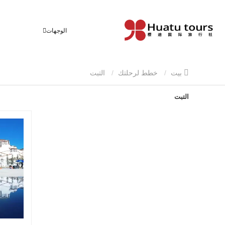
الوجهات
بيت
خطط لرحلتك
التبت
التبت