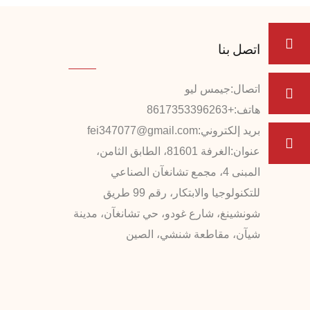
اتصل بنا
اتصال:
جيمس ليو
هاتف:
+8617353396263
بريد إلكتروني:
fei347077@gmail.com
عنوان:
الغرفة 81601، الطابق الثامن،
المبنى 4، مجمع تشانغآن الصناعي
للتكنولوجيا والابتكار، رقم 99 طريق
شونشينغ، شارع غودو، حي تشانغآن، مدينة
شيآن، مقاطعة شنشي، الصين