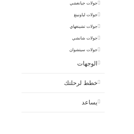
جولات جيانغشي
جولات لياونينغ
جولات تشينغهاي
جولات شانشي
جولات سيتشوان
الوجهات
خطط لرحلتك
يساعد