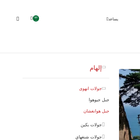
يساعد
إلهام
جولات انهوى
جبل جيوهوا
جبل هوانغشان
جولات بكين
جولات شنغهاي