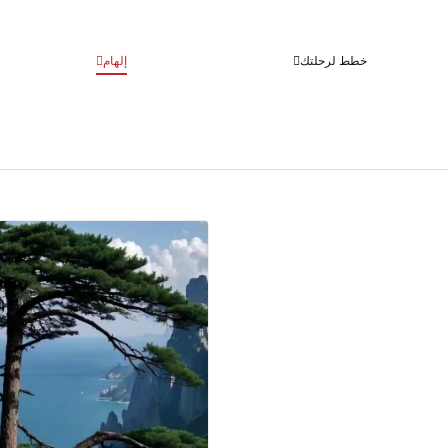
خطط لرحلتك
إلهام