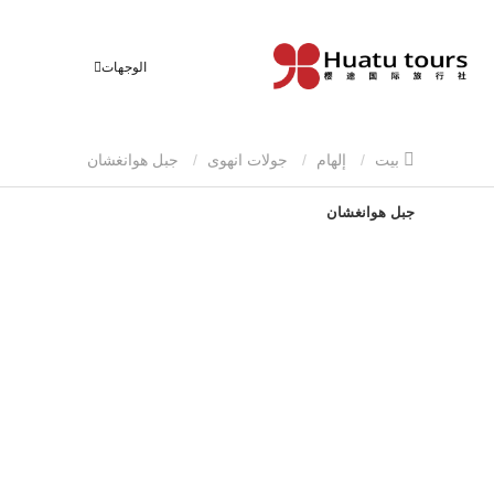
الوجهات
بيت
إلهام
جولات انهوى
جبل هوانغشان
جبل هوانغشان