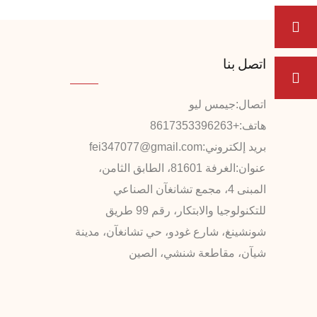
اتصل بنا
اتصال:
جيمس ليو
هاتف:
+8617353396263
بريد إلكتروني:
fei347077@gmail.com
عنوان:
الغرفة 81601، الطابق الثامن،
المبنى 4، مجمع تشانغآن الصناعي
للتكنولوجيا والابتكار، رقم 99 طريق
شونشينغ، شارع غودو، حي تشانغآن، مدينة
شيآن، مقاطعة شنشي، الصين