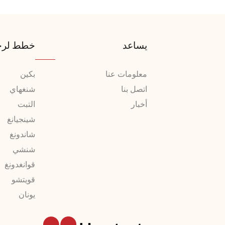
يساعد
خطط لرح
معلومات عنا
بكين
اتصل بنا
شنغهاي
أخبار
التبت
شينجيانغ
شاندونغ
شنشي
قوانغدونغ
قويتشو
يونان