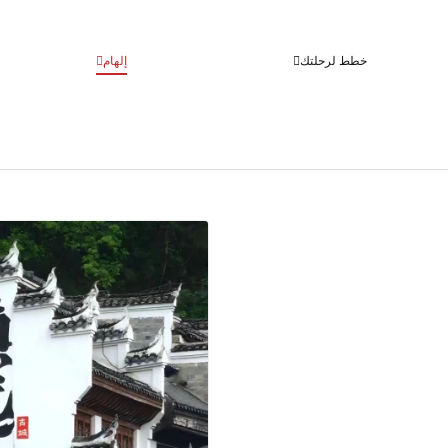
خطط لرحلتك
إلهام