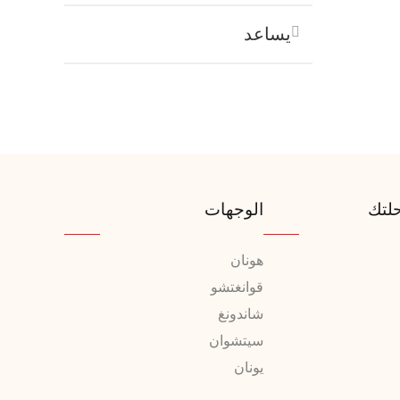
يساعد
لتك
الوجهات
هونان
قوانغتشو
شاندونغ
سيتشوان
يونان