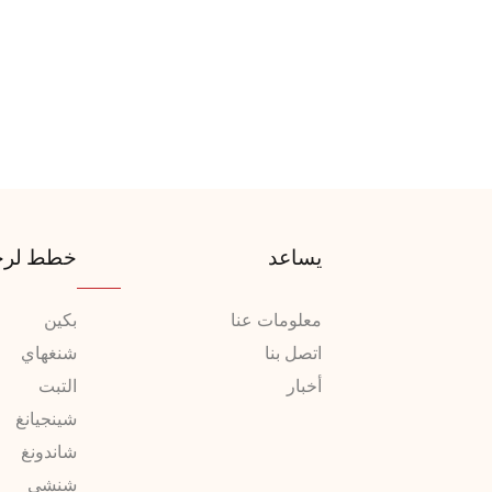
يساعد
خطط لرح
معلومات عنا
بكين
اتصل بنا
شنغهاي
أخبار
التبت
شينجيانغ
شاندونغ
شنشي