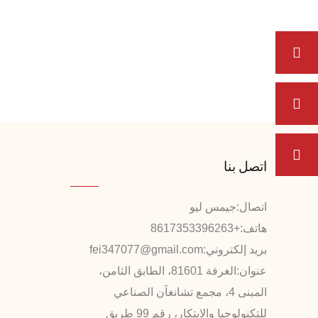
اتصل بنا
اتصال:
جيمس ليو
هاتف:
+8617353396263
بريد إلكتروني:
fei347077@gmail.com
عنوان:
الغرفة 81601، الطابق الثامن،
المبنى 4، مجمع تشانغآن الصناعي
للتكنولوجيا والابتكار، رقم 99 طريق