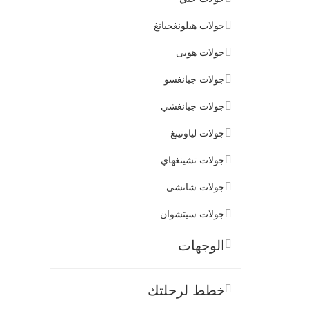
جولات هيلونغجيانغ
جولات هوبى
جولات جيانغسو
جولات جيانغشي
جولات لياونينغ
جولات تشينغهاي
جولات شانشي
جولات سيتشوان
الوجهات
خطط لرحلتك