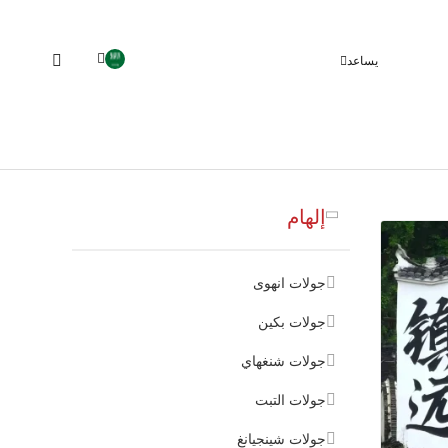
يساعد
إلهام
جولات انهوى
جولات بكين
جولات شنغهاي
جولات التبت
جولات شينجيانغ