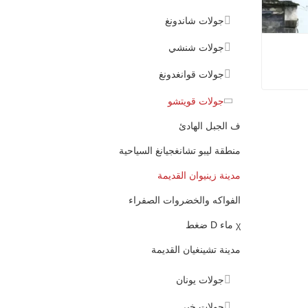
جولات شاندونغ
جولات شنشي
جولات قوانغدونغ
جولات قويتشو
ف الجبل الهادئ
منطقة ليبو تشانغجيانغ السياحية
مدينة زينيوان القديمة
الفواكه والخضروات الصفراء
χ ماء D ضغط
مدينة تشينغيان القديمة
جولات يونان
جولات خبي