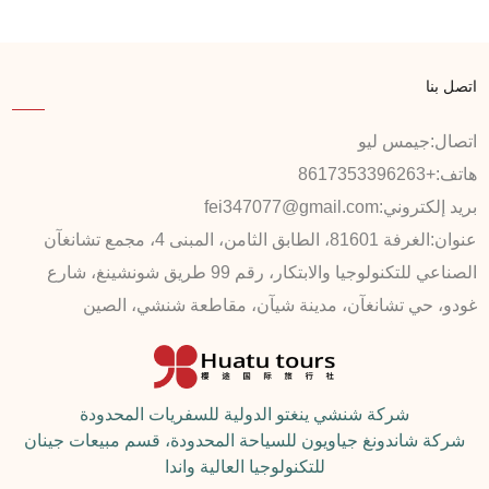
اتصل بنا
اتصال:
جيمس ليو
هاتف:
+8617353396263
بريد إلكتروني:
fei347077@gmail.com
عنوان:
الغرفة 81601، الطابق الثامن، المبنى 4، مجمع تشانغآن
الصناعي للتكنولوجيا والابتكار، رقم 99 طريق شونشينغ، شارع
غودو، حي تشانغآن، مدينة شيآن، مقاطعة شنشي، الصين
شركة شنشي ينغتو الدولية للسفريات المحدودة
شركة شاندونغ جياويون للسياحة المحدودة، قسم مبيعات جينان
للتكنولوجيا العالية واندا