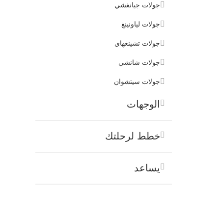
جولات جيانغشي
جولات لياونينغ
جولات تشينغهاي
جولات شانشي
جولات سيتشوان
الوجهات
خطط لرحلتك
يساعد