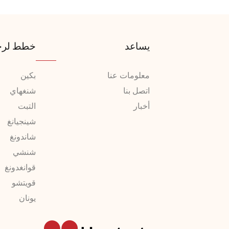
يساعد
خطط لرح
معلومات عنا
بكين
اتصل بنا
شنغهاي
أخبار
التبت
شينجيانغ
شاندونغ
شنشي
قوانغدونغ
قويتشو
يونان