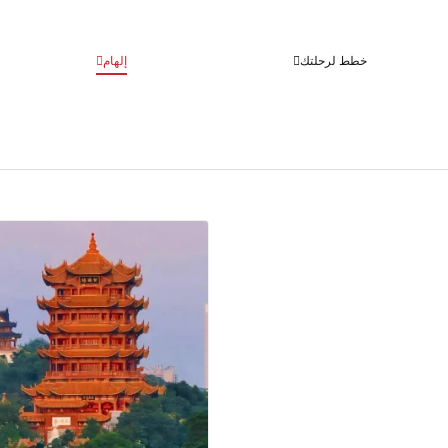
خطط لرحلتك
إلهام