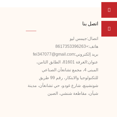
اتصل بنا
اتصال:
جيمس ليو
هاتف:
+8617353396263
بريد إلكتروني:
fei347077@gmail.com
عنوان:
الغرفة 81601، الطابق الثامن،
المبنى 4، مجمع تشانغآن الصناعي
للتكنولوجيا والابتكار، رقم 99 طريق
شونشينغ، شارع غودو، حي تشانغآن، مدينة
شيآن، مقاطعة شنشي، الصين