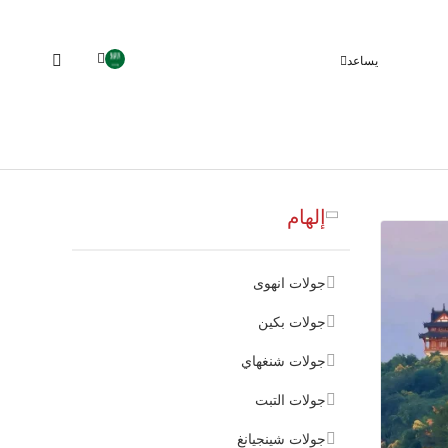
يساعد
إلهام
جولات انهوى
جولات بكين
جولات شنغهاي
جولات التبت
جولات شينجيانغ