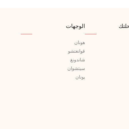
لتك
الوجهات
هونان
قوانغتشو
شاندونغ
سيتشوان
يونان