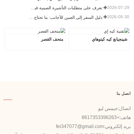
2026-07-29
تعرف على متطلبات التأشيرة الصينية قبل حجز عام 2026
2026-05-30
دليل السفر إلى الصين للأجانب: ما تحتاج معرفته قبل الزيارة
شينجيانغ كيه كيتوهاي
متحف القصر
اتصل بنا
اتصال:
جيمس ليو
هاتف:
+8617353396263
بريد إلكتروني:
fei347077@gmail.com