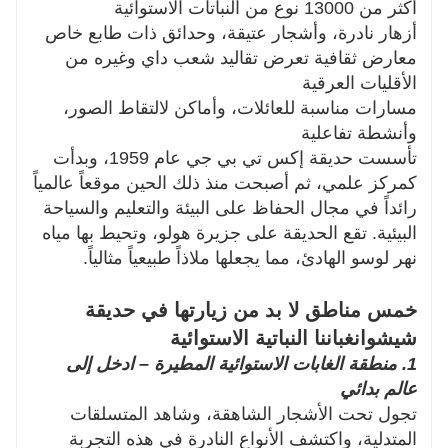
أكثر من 13000 نوع من النباتات الاستوائية
أزهار نادرة، وأشجار عتيقة، وحدائق ذات طابع خاص
معارض ثقافية تعرض تقاليد شعب داي وغيره من
الأقليات العرقية
مسارات مناسبة للعائلات، وأماكن لالتقاط الصور،
وأنشطة تفاعلية
تأسست حديقة إكس تي بي جي عام 1959، وبدأت
كمركز علمي، ثم أصبحت منذ ذلك الحين موقعاً عالمياً
رائداً في مجال الحفاظ على البيئة والتعليم والسياحة
البيئية. تقع الحديقة على جزيرة هولو، وتحيط بها مياه
نهر لوسو الهادئ، مما يجعلها ملاذاً طبيعياً مثالياً.
خمس مناطق لا بد من زيارتها في حديقة
شيشوانغباننا النباتية الاستوائية
1. منطقة الغابات الاستوائية المطيرة – ادخل إلى
عالم بدائي
تجول تحت الأشجار الشاهقة، وشاهد المتسلقات
المتدلية، واكتشف الأنواع النادرة في هذه التجربة