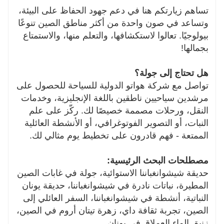
تساهم زيارتكم هنا في دعم جهود الحفاظ على البيئة،
وتساعد في صون واحدة من أكثر مناطق الصين تنوعًا
بيولوجيًا. تعالوا لاستكشافها، والتعلم منها، والاستمتاع
بجمالها!
هل تحتاج إلى جولة؟
تواصل مع شركة هواتو الدولية للسياحة للحصول على
مرشدين سياحيين ناطقين باللغة الإنجليزية، وخدمات
النقل، ورحلات مصممة خصيصًا لك. ركّز على علم
النبات، أو التصوير الفوتوغرافي، أو الأنشطة العائلية
الممتعة - فهم قادرون على تخطيط يوم مثالي لك.
مصطلحات البحث الرئيسية:
حديقة شيشوانغباننا الاستوائية، جولة في غابات الصين
المطيرة، نباتات نادرة في شيشوانغباننا، حديقة يونان
النباتية، أنشطة في شيشوانغباننا، السفر العائلي إلى
الصين، تجربة ثقافة داي، زهرة تيتان أروم في الصين،
زنبق الماء العملاق في يونان