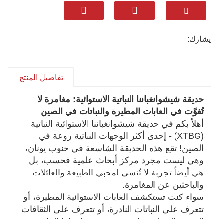
نحن نفخر بتقديم خدمة استثنائية:
🍜 تناول الطعام على النكهات المحلية الأصيلة -
استمتع بأطباق داي الخاصة والمكونات الاستوائية
يشارك:
الطازجة.
🏡 استمتع بإقامة مريحة - أماكن إقامة مختارة بعناية
تجمع بين الراحة والسحر الثقافي.
تفاصيل المنتج
✨ برامج رحلات قابلة للتخصيص بالكامل - سواء كنت
حديقة شيشوانغباننا النباتية الاستوائية: مغامرة لا
من محبي الطبيعة أو مصورًا أو عائلة، فإننا نصمم
تُفوَّت في الغابات المطيرة والنباتات في الصين
رحلات ملهمة.
أهلاً بكم في حديقة شيشوانغباننا الاستوائية النباتية
يقوم مرشدونا ذوو الخبرة الناطقون باللغة الإنجليزية
(XTBG) - إحدى أكثر الوجهات النباتية روعة في
بإحياء القصص، بدءًا من أزهار تيتان أروم النادرة
الصين! تقع هذه الحديقة الشاسعة في جنوب يونان،
وحتى أساطير الغابات المطيرة القديمة. دعونا نظهر
وهي ليست مجرد مركز أبحاث علمية فحسب، بل
هي أيضاً تجربة لا تُنسى لمحبي الطبيعة والعائلات
لكم مدينة شيشوانغباننا الحقيقية، الجميلة والمتنوعة
والباحثين عن المغامرة.
بيولوجيًا والتي لا تُنسى.
سواء كنت تستكشف الغابات الاستوائية المطيرة، أو
احجز جولتك الجماعية الخاصة اليوم واستمتع بتجربة
تتعرف على النباتات النادرة، أو تتعرف على الثقافات
يونان، بطريقة مختلفة.