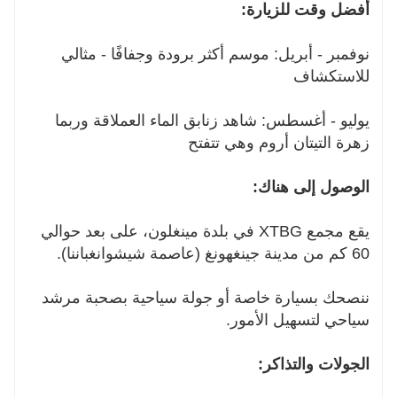
أفضل وقت للزيارة:
نوفمبر - أبريل: موسم أكثر برودة وجفافًا - مثالي
للاستكشاف
يوليو - أغسطس: شاهد زنابق الماء العملاقة وربما
زهرة التيتان أروم وهي تتفتح
الوصول إلى هناك:
يقع مجمع XTBG في بلدة مينغلون، على بعد حوالي
60 كم من مدينة جينغهونغ (عاصمة شيشوانغباننا).
ننصحك بسيارة خاصة أو جولة سياحية بصحبة مرشد
سياحي لتسهيل الأمور.
الجولات والتذاكر: