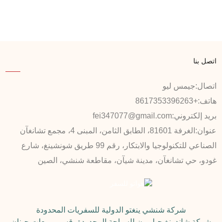
اتصل بنا
اتصال:
جيمس ليو
هاتف:
+8617353396263
بريد إلكتروني:
fei347077@gmail.com
عنوان:
الغرفة 81601، الطابق الثامن، المبنى 4، مجمع تشانغآن
الصناعي للتكنولوجيا والابتكار، رقم 99 طريق شونشينغ، شارع
غودو، حي تشانغآن، مدينة شيآن، مقاطعة شنشي، الصين
شركة شنشي ينغتو الدولية للسفريات المحدودة
شركة شاندونغ جياويون للسياحة المحدودة، قسم مبيعات جينان