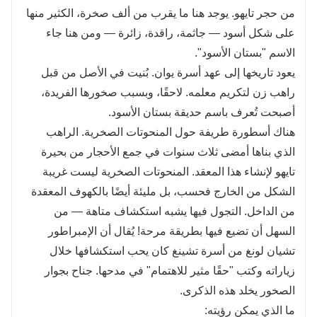
من حجر تايهو. يوجد هنا ما يقرب من ألف صخرة، الكثير منها
على شكل أسود — جاثمة، راقدة، زائرة — ومن هنا جاء
الاسم "بستان الأسود".
يعود تاريخها إلى عهد أسرة يوان. بُنيت في الأصل من قبل
راهب زن لتكريم معلمه. لاحقًا، وبسبب صخورها الفريدة،
أصبحت تُعرف باسم حديقة بستان الأسود.
هناك أسطورة طريفة حول المنحوتات الصخرية. الراهب
الذي بناها أمضى ثلاث سنوات في جمع الأحجار من بحيرة
تايهو لإنشاء هذا المعقد. المنحوتات الصخرية ليست غريبة
الشكل من الخارج فحسب، بل مليئة أيضًا بالكهوف المعقدة
من الداخل. التجول فيها يشبه استكشاف متاهة — من
السهل أن تضيع فيها بطريقة مرحة! يُقال أن الإمبراطور
تشيان لونغ من أسرة تشينغ كان يحب استكشافها خلال
زياراته وكتب "حقًا مثير للاهتمام" في مدحها. جناح بجوار
الصخور يخلد هذه الذكرى.
ما الذي يمكن رؤيته: