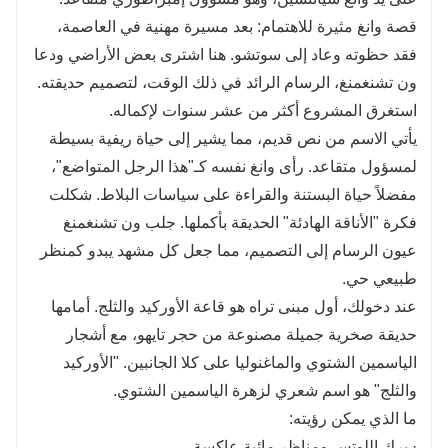
قصة وانغ مثيرة للاهتمام: بعد مسيرة مهنية في العاصمة،
فقد حظوته وعاد إلى سوتشو. هنا اشترى بعض الأراضي ودعا
ون تشنغمنغ، الرسام الرائد في ذلك الوقت، لتصميم حديقته.
استغرق المشروع أكثر من عشر سنوات لإكماله.
يأتي الاسم من نص قديم، مما يشير إلى حياة ريفية بسيطة
لمسؤول متقاعد. رأى وانغ نفسه كـ"هذا الرجل المتواضع"،
مفضلاً حياة البستنة والقراءة على سياسات البلاط. شكلت
فكرة "الأناقة الهادئة" الحديقة بأكملها. جلب ون تشنغمنغ
عيون الرسام إلى التصميم، مما جعل كل مشهد يبدو كمنظر
طبيعي حي.
عند دخولك، أول مبنى تراه هو قاعة الأوركيد والثلج. أمامها
حديقة صخرية جميلة مصنوعة من حجر تايهو، مع أشجار
الياسمين الشتوي والماغنوليا على كلا الجانبين. "الأوركيد
والثلج" هو اسم شعري لزهرة الياسمين الشتوي.
ما الذي يمكن رؤيته:
· برك اللوتس ومناظر مائية عاكسة