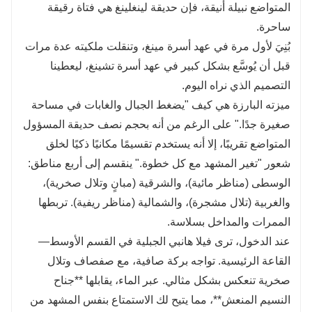
المتواضع نبيلة أنيقة، فإن حديقة لينغلينغ هي فتاة رقيقة
ساحرة.
بُنِيَ لأول مرة في عهد أسرة مينغ، وتنقلت ملكيته عدة مرات
قبل أن يُوسَّع بشكل كبير في عهد أسرة تشينغ، ليعطينا
التصميم الذي نراه اليوم.
ميزته البارزة هي كيف "يضغط الجبال والغابات في مساحة
صغيرة جدًا." على الرغم من أنه بحجم نصف حديقة المسؤول
المتواضع تقريبًا، إلا أنه يستخدم تقسيمًا مكانيًا ذكيًا لخلق
شعور "تغير المشهد مع كل خطوة." ينقسم إلى أربع مناطق:
الوسطى (مناظر مائية)، والشرقية (مبانٍ وتلال صخرية)،
والغربية (تلال مشجرة)، والشمالية (مناظر ريفية). تربطها
الممرات والمداخل بسلاسة.
عند الدخول، ترى فيلا هانبي الجبلية في القسم الأوسط—
القاعة الرئيسية. تواجه بركة صافية، مع صفصاف وتلال
صخرية تنعكس بشكل مثالي. عبر الماء، يقابلها **جناح
النسيم المنعش**، مما يتيح لك الاستمتاع بنفس المشهد من