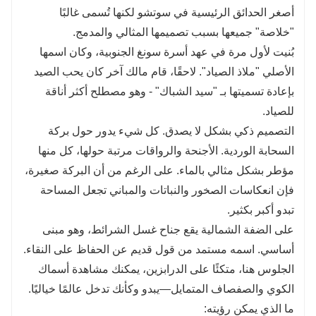
أصغر الحدائق الرئيسية في سوتشو لكنها تُسمى غالبًا
"خلاصة" جميعها بسبب تصميمها المثالي والمدمج.
بُنيت لأول مرة في عهد أسرة سونغ الجنوبية، وكان اسمها
الأصلي "ملاذ الصياد". لاحقًا، قام مالك آخر كان يحب الصيد
بإعادة تسميتها بـ "سيد الشباك" - وهو مصطلح أكثر أناقة
للصياد.
التصميم ذكي بشكل لا يصدق. كل شيء يدور حول بركة
السحابة الوردية. الأجنحة والرواقات مرتبة حولها، كل منها
مؤطر بشكل مثالي بالماء. على الرغم من أن البركة صغيرة،
فإن انعكاسات الصخور والنباتات والمباني تجعل المساحة
تبدو أكبر بكثير.
على الضفة الشمالية يقع جناح غسل الشرائط، وهو مبنى
أساسي. اسمه مستمد من قول قديم عن الحفاظ على النقاء.
الجلوس هنا، متكئًا على الدرابزين، يمكنك مشاهدة أسماك
الكوي والصفصاف المتمايل—يبدو وكأنك تدخل عالمًا خياليًا.
ما الذي يمكن رؤيته: