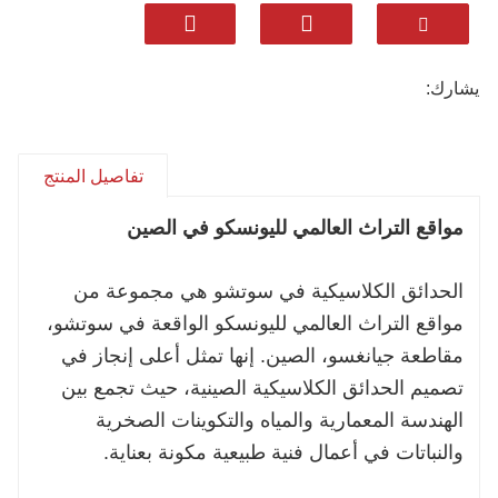
· تقع على بعد 30-40 دقيقة فقط من شنغهاي
بالقطار فائق السرعة
بالنسبة للعديد من الزوار الدوليين، تعتبر سوتشو
يشارك:
واحدة من أسهل وأكثر الرحلات الثقافية اليومية
مكافأة من شنغهاي.
تفاصيل المنتج
مواقع التراث العالمي لليونسكو في الصين
الحدائق الكلاسيكية في سوتشو هي مجموعة من
مواقع التراث العالمي لليونسكو الواقعة في سوتشو،
مقاطعة جيانغسو، الصين. إنها تمثل أعلى إنجاز في
تصميم الحدائق الكلاسيكية الصينية، حيث تجمع بين
الهندسة المعمارية والمياه والتكوينات الصخرية
والنباتات في أعمال فنية طبيعية مكونة بعناية.