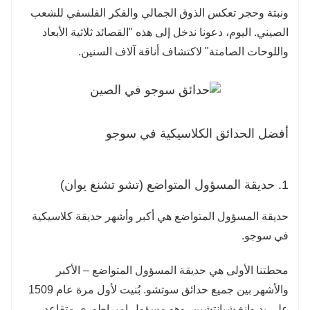
ونبتة وحجر تعكس الذوق الجمالي والفكر الفلسفي للشعب
الصيني. اليوم، دعونا ندخل إلى هذه "القصائد ثلاثية الأبعاد
واللوحات الصامتة" لاكتشاف أناقة آلاف السنين.
أفضل الحدائق الكلاسيكية في سوجو
1. حديقة المسؤول المتواضع (تشو تشنغ يوان)
حديقة المسؤول المتواضع هي أكبر وأشهر حديقة كلاسيكية
في سوجو.
محطتنا الأولى هي حديقة المسؤول المتواضع – الأكبر
والأشهر بين جميع حدائق سوتشو. بُنيت لأول مرة عام 1509
على يد وانغ شيانتشين، وهو مسؤول إمبراطوري متقاعد.