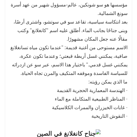
مؤسسها هو سو شونكين، عالم-مسؤول شهير من عهد أسرة
سونغ الشمالية.
بعد انتكاسة سياسية، تقاعد سو في سوتشو، واشترى أرضًا،
وبنى جناحًا بجانب الماء. أطلق عليه اسم "كانغلانغ" وكتب
مقالًا عنه جعل المكان مشهورًا.
الاسم مستوحى من أغنية قديمة: "عندما تكون مياه تسانغلانغ
صافية، يمكنني غسل أربطة قبعتي؛ وعندما تكون عكرة،
يمكنني غسل قدمي." باختيار هذا الاسم، عبر سو عن ازدرائه
للسياسة الفاسدة وموقفه المتكيف والمرن تجاه الحياة.
ما الذي يمكن رؤيته:
· الهندسة المعمارية الحجرية القديمة
· المناظر الطبيعية المتكاملة مع الماء
· غابات الخيزران والممرات الكلاسيكية
· النقوش التاريخية