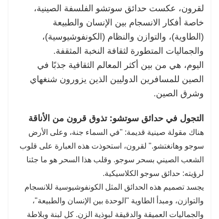
لقرون، عكست حدائق سوتشو الفلسفة الصينية،
خاصة أفكار الانسجام بين الإنسان والطبيعة
(الطاوية)، والتوازن والنظام (الكونفوشيوسية)،
والجماليات المتطورة لثقافة النخبة المثقفة.
اليوم، هي من بين أكثر المعالم الثقافية جذبًا في
الصين للمسافرين الدوليين الذين يزورون شنغهاي
وشرق الصين.
التجول في حدائق سوتشو: تذوق قرون من الأناقة
هناك مقولة صينية قديمة: "في السماء جنة، وعلى الأرض
سوجو وهانغتشو." لقرون، استحوذت هذه العبارة على قلوب
الشعب الصيني بسحر سوجو. وقلب هذا السحر هو ما جئنا
لرؤيته: حدائق سوجو الكلاسيكية.
يجسد تصميم هذه الحدائق المثل الكونفوشيوسية للانسجام
والتوازن، ومبدأ الطاوية "الوحدة بين الإنسان والطبيعة"،
والجماليات العميقة والدقيقة لبوذية الزن. كل لبنة وبلاطة