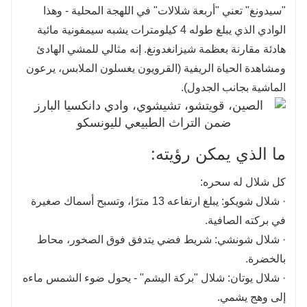
"سيدونغ" تعني "أربعة شلالات" في اللهجة المحلية - وهذا
الوادي الذي يبلغ طوله 4 كيلومترات يشبه سيمفونية مائية
هادئة مقارنة بعظمة شيزانغدونغ. إنه مثالي للمشي الهادئ
ومشاهدة الحياة الريفية (القرويون يغسلون الملابس، يرعون
الماشية بجانب الجدول).
ما الذي يمكن رؤيته:
كل شلال له سحره:
· شلال شويكو: يبلغ ارتفاعه 13 مترًا، وتسبح أسماك صغيرة
في بركته الصافية.
· شلال شونشي: شريط فضي يتدفق فوق الصخور، محاط
بالخضرة.
· شلال يوتان: شلال "بركة اليشم" - يحول ضوء الشمس ماءه
إلى وهج يشمي.