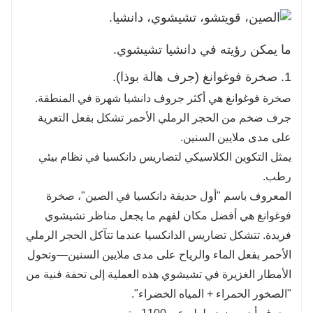
الطبيعية والكنوز الثقافية والأصالة. احجز جولتك
الحصرية الآن!
ما يمكن رؤيته في دانشيا تشيشوي.
1. صخرة فوغوانغ (جرف هالة بوذا).
صخرة فوغوانغ هي أكثر جروف دانشيا شهرة في المنطقة.
جرف ضخم من الحجر الرملي الأحمر تشكل بفعل التعرية
على مدى ملايين السنين.
يمثل التكوين الكلاسيكي لتضاريس دانكسيا في نظام بيئي
رطب.
المعروف باسم "أول حديقة دانكسيا في الصين"، صخرة
فوغوانغ هي أفضل مكان لفهم ما يجعل مناظر تشيشوي
فريدة. تتشكل تضاريس الدانكسيا عندما تتآكل الحجر الرملي
الأحمر بفعل الماء والرياح على مدى ملايين السنين—وتحول
الأمطار الغزيرة في تشيشوي هذه العملية إلى تحفة فنية من
"الصخور الحمراء + المياه الخضراء".