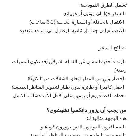
تشمل الطرق النموذجية:
· السفر جوًا إلى زونيي أو غوييانغ
· الانتقال بالحافلة أو السيارة الخاصة (2-3 ساعات)
· الانضمام إلى جولة إرشادية للوصول إلى مواقع متعددة
نصائح السفر
· ارتداء أحذية المشي غير القابلة للانزلاق (قد تكون الممرات
رطبة)
· إحضار واقٍ من المطر (تخلق الشلالات ضبابًا كثيفًا)
· احمل كاميرا أو طائرة بدون طيار لتصوير المناظر الطبيعية
· خطط لقضاء يوم أو يومين على الأقل للاستكشاف الكامل
من يجب أن يزور دانكسيا تشيشوي؟
هذه الوجهة مثالية لـ:
· المسافرون الدوليون الذين يزورون قويتشو
· المصورون الطبيعيون ومصورو المناظر الطبيعية