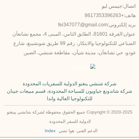
اتصال:
جيمس ليو
هاتف:
+8617353396263
بريد إلكتروني:
fei347077@gmail.com
عنوان:
الغرفة 81601، الطابق الثامن، المبنى 4، مجمع تشانغآن
الصناعي للتكنولوجيا والابتكار، رقم 99 طريق شونشينغ، شارع
غودو، حي تشانغآن، مدينة شيآن، مقاطعة شنشي، الصين
شركة شنشي ينغتو الدولية للسفريات المحدودة
شركة شاندونغ جياويون للسياحة المحدودة، قسم مبيعات جينان
للتكنولوجيا العالية واندا
Copyright © 2020-2025 جميع الحقوق محفوظة لشركة شانشي يينغتو
الدولية للسفر المحدودة.
الدعم الفني: هوا تشي
Index