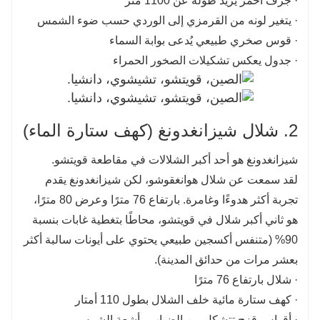
· جرف أحمر يزيد طوله عن 1100 متر
· يتغير لونه من القرمزي إلى الوردي حسب ضوء الشمس
· قوس صخري طبيعي يُدعى بوابة السماء
· جدول يعكس تشكيلات الصخور الحمراء
2. شلال شيزانغدونغ (كهف ستارة الماء)
شيزانغدونغ هو أحد أكبر الشلالات في مقاطعة قويتشو.
لقد سمعت عن شلال هوانغقوشو، لكن شيزانغدونغ يقدم
تجربة أكثر هدوءًا وغامرة. بارتفاع 76 مترًا وعرض 80 مترًا،
هو ثاني أكبر شلال في قويتشو، محاطًا بتغطية غابات بنسبة
90% (متنفس أكسجين طبيعي يحتوي على أيونات سالبة أكثر
بعشر مرات من حدائق المدينة).
· شلال بارتفاع 76 مترًا
· كهف ستارة مائية خلف الشلال بطول 110 أمتار
· أقواس قزح تتشكل من الضباب وأشعة الشمس