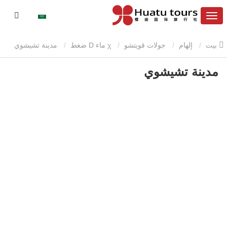
بيت
إلهام
جولات قويتشو
χ ماء D ضغط
مدينة تشيشوي
مدينة تشيشوي