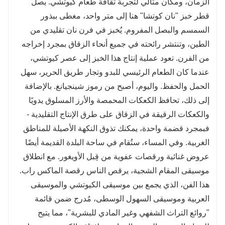
الزمان، ومكان مثالي لتجربة ثقافة طعام كيوتشي. يصل
قطر خبز "نان كوتشا" هنا إلى متر واحد، مغطى ببذور
السمسم والبصل المفروم. يُخبز في فرن نان تقليدي من
الطين، وتنتشر رائحته في جميع أنحاء الزقاق بمجرد إخراجه
من الفرن. تعود عملية إنتاج هذا الخبز إلى عصر كيوتشي،
عندما كان الطعام الرئيسي للبدو وتجار طريق الحرير، سهل
الحمل والحفظ. واليوم، أصبح من رموز شينجيانغ. بالإضافة
إلى ذلك، تحافظ الكعكات المحمصة والأرز المسلوق يدويًا
والكعكات الرقيقة في الزقاق على طرق الإنتاج التقليدية -
فبمجرد قضمة واحدة، يمكنك تذوق النكهة الأصيلة للمناطق
الغربية. وفي المساء، ستُقام في ساحة البلدة القديمة أيضًا
عروض غنائية ورقصات عفوية من قِبل الأويغور. مع انطلاق
موسيقى المقام الشجية، يرقص الناس رقصة الماكس راب.
هذا الفن، الذي يجمع بين موسيقى الكيوتشي والموسيقى
العربية وموسيقى السهول الوسطى، مُدرج ضمن قائمة
"روائع التراث الشفهي وغير المادي للبشرية"، مما يتيح