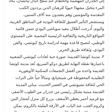
إلى الجدران المهشمة والحطام عند سفح جبال تيانشان، يكاد
المرء يتخيل مشهدًا حيويًا للرهبان الذين يرددون الكتب
المقدسة والمؤمنين وهم يتعبدون منذ آلاف السنين،
ويستشعر التأثير العميق للثقافة البوذية في المناطق الغربية.
واليوم، أُدرجت أطلال معبد سوباشي البوذي ضمن قائمة
المواقع التاريخية والثقافية الرئيسية المحمية على المستوى
الوطني، لتصبح قاعدة مهمة لدراسة تاريخ كيوتشي، والفن
البوذي، وثقافة طريق الحرير.
٣. مدينة كوتشا القديمة: صورة حية لعادات كيوتشي الشعبية
باعتبارها نقطة النهاية لطريق دوكو السريع، تُعد مدينة كوتشا
القديمة واحدة من أفضل التجمعات السكنية الأويغورية
التقليدية المحفوظة في شينجيانغ، ومثالاً حياً على التراث
الحي لثقافة تشيوتشي في العصر الحديث. مباني المدينة
القديمة مبنية بشكل رئيسي من جدران من الطوب الأصفر،
مع قرميد أحمر يغطي الأسقف. يزرع كل منزل أشجار التين
وكروم العنب عند الباب. في الأزقة المليئة بالكروم، يمكن