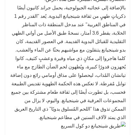
بالإضافة إلى عجائبه الجيولوجية، يحمل جراند كانيون أيضًا
ذكرياتٍ طهيٍ من ثقافة شينجيانغ البدوية. يُعد "القدر رقم 1
في المناطق الغربية" عند مدخل المنطقة ذات المناظر
الخلابة، بقطر 3.6 أمتار، نسخةً طبق الأصل من أواني الطهي
التقليدية للقبائل البدوية القديمة. في العصور القديمة، كان
بدو شينجيانغ يتنقلون مع مواشيهم بحثًا عن الماء والعشب.
كلما هاجروا إلى مكانٍ ذي مياه وفيرة وعشبٍ كثيف، كانوا
يُجهزون قدورًا كبيرة، ويُطهون لحم الضأن الطازج مع ماء
تيانشان المُذاب، ليحصلوا على مذاق أومامي رائع دون إضافة
توابل مُفرطة. لا تعكس هذه الحكمة الطهوية تقديس الطبيعة
فحسب، بل تطورت أيضًا إلى ثقافة طعام مشتركة بين جميع
المجموعات العرقية في شينجيانغ. واليوم، لا يزال من
الممكن تذوق هذا "اللحم المُسلوق يدويًا" ذي التاريخ العريق
الذي يمتد لآلاف السنين في مطاعم شينجيانغ.