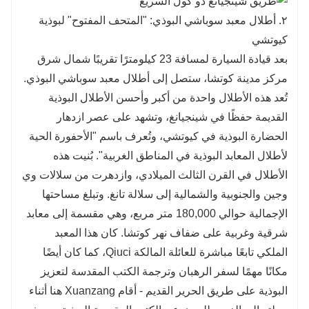
٢. أطلال معبد سوباشي البوذي: "المتحف المفتوح" لبوذية
كيوتشي
بعد قيادة السيارة لمسافة 23 كيلومترًا تقريبًا شمال شرق
مركز مدينة كوتشا، ستصل إلى أطلال معبد سوباشي البوذي.
تُعد هذه الأطلال واحدة من أكبر وأحسن الأطلال البوذية
القديمة حفظًا في شينجيانغ، وتشهد على عصر ازدهار
الحضارة البوذية في كيوتشي، وتُعرف باسم "الأحفورة الحية
لأطلال المعابد البوذية في المناطق الغربية". بُنيت هذه
الأطلال في القرن الثالث الميلادي، وازدهرت من سلالات وي
وجين والجنوبية والشمالية إلى سلالة تانغ. وتبلغ مساحتها
الإجمالية حوالي 180,000 متر مربع، وهي مقسمة إلى معابد
شرقية وغربية على ضفاف نهر كوتشا. كان هذا المعبد
الملكي تابعًا مباشرة للعائلة المالكة Qiuci، كما كان أيضًا
مكانًا مهمًا لسفر الرهبان وترجمة الكتب المقدسة لتعزيز
البوذية على طريق الحرير القديم - أقام Xuanzang هنا أثناء