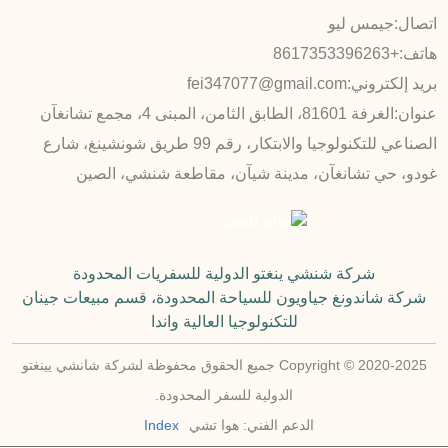
اتصال:
جيمس ليو
هاتف:
+8617353396263
بريد إلكتروني:
fei347077@gmail.com
عنوان:
الغرفة 81601، الطابق الثامن، المبنى 4، مجمع تشانغآن
الصناعي للتكنولوجيا والابتكار، رقم 99 طريق شونشينغ، شارع
غودو، حي تشانغآن، مدينة شيآن، مقاطعة شنشي، الصين
شركة شنشي ينغتو الدولية للسفريات المحدودة
شركة شاندونغ جياويون للسياحة المحدودة، قسم مبيعات جينان
للتكنولوجيا العالية واندا
Copyright © 2020-2025 جميع الحقوق محفوظة لشركة شانشي يينغتو
الدولية للسفر المحدودة.
الدعم الفني: هوا تشي
Index