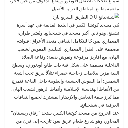
سماع ضحكات أطفال الأويغور وإيقاع الدفوف من حين لآخر،
مفعمة بطابع المناطق الغربية الأصيل.
بُني مسجد كوتشا الكبير في البلدة القديمة في عهد أسرة
تشينغ، وهو ثاني أكبر مسجد في شينجيانغ. ويُعتبر طرازه
المعماري نموذجًا للتكامل الثقافي متعدد الأعراق: فبوابته
مصممة على الطراز المعماري التقليدي المقوس لشعب
الهان، مع أفاريز مرفوعة ونقوش بديعة؛ وقاعة الصلاة
الداخلية مصممة على شكل قبة ذات طابع أويغوري، وسطح
القبة مزين ببلاطات زجاجية خضراء تتلألأ ببريق تحت أشعة
الشمس؛ أما النقوش الخشبية والطوبية داخل القاعة فتمزج
بين الأنماط الهندسية الإسلامية وأنماط الزهور لشعب الهان،
مما يُبرز سمة التعايش والازدهار المشترك لجميع الثقافات
العرقية في شينجيانغ.
عند الخروج من مسجد كوتشا الكبير، ستجد "زقاق ريسيتان"
المجاور، وهو شارع طعام عريق يعود تاريخه إلى قرن من