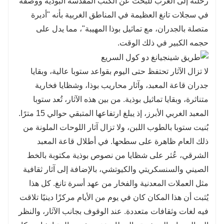
رحلته إلى الغرب للبحث عن الكتب المقدسة البوذية ووصفه
في سجلات تانغ العظيمة في المناطق الغربية بأنه "أديرة
متصلة بالجدران، مع تماثيل بوذا المهيبة"، مما يدل على
حجمه الكبير في ذلك الوقت.
لا تزال الآثار تحتفظ حتى اليوم بقواعد ستوبا عالية، وبقايا
جدران قاعة المعبد، وآثار محاريب بوذا، وشظايا فخارية
متناثرة، وبقايا تماثيل بوذية. من بين هذه الآثار، تُعد ستوبا
المعبد الغربي الأبرز، إذ يبلغ ارتفاعها المتبقي حوالي 15 مترًا.
بُنيت ستوبا بالطوب اللبن، ولا تزال آثار اللوحات الملونة من
ذلك العام ظاهرة على سطحها. في أطلال قاعة المعبد
الشرقي، عُثر على شظايا من نصوص بوذية مكتوبة بالخط
الصيني والسنسكريتي والكيوتشي، بالإضافة إلى آثار ثقافية
مثل العملات المعدنية والفخار من عهد أسرة تانغ. كل هذا
يُثبت أن هذا المكان كان في يوم من الأيام مركزًا دينيًا تلاقت
فيه لغات وثقافات متعددة. عند الوقوف بجانب الآثار، والنظر