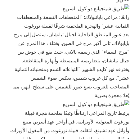
رابعًا: مراعي بايانبولاك: "المنعطفات التسعة والمنعطفات
الثمانية عشر" والهجرة الملحمية شرقًا لقبيلة تورغوت
بعد عبور المناطق الداخلية لجبال تيانشان، ستصل إلى مرج
بايابولاك، ثاني أكبر مرج في الصين. يختلف هذا المرج عن
"مرج السماء" الذي رسمه نالاتي، حيث يقع في حوض بين
جبال تيانشان، بتضاريسه المنبسطة وأنهاره المتقاطعة.
يخترقه نهر كايدو الشهير "التواءاته التسع ومنحنياته الثمانية
عشر". مع كل غروب شمس، يعكس ضوء الشمس
المصاحب للغروب تسع صور للشمس على سطح النهر، مما
يُعدّ معجزة بصرية.
يرتبط تاريخ المراعي ارتباطًا وثيقًا بملحمة هجرة قبيلة
تورغوت المغولية الأويراتية. في أواخر عهد أسرتي مينغ
وأوائل عهد تشينغ، انتقلت قبيلة تورغوت من المغول الأويرات