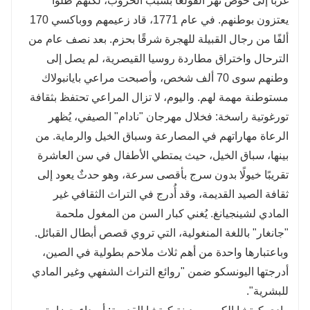
غربًا إلى حوض نهر الفولغا بسبب الحروب، لكنهم ظلوا
يعتزون بوطنهم. في عام 1771، قاد زعيمهم ووباكسي 170
ألفًا من رجال القبيلة للهجرة شرقًا بحزم. بعد نصف عام من
الترحال واختراق مطاردة روسيا القيصرية، لم يصل إلى
وطنهم سوى 70 ألف شخص، وأصبحت مراعي بايانبولاك
مستوطنة مهمة لهم. واليوم، لا تزال المراعي تحتفظ بثقافة
تورغوتية راسخة: فخلال مهرجان "نادام" الصيفي، يُظهر
الرعاة مهاراتهم في المصارعة وسباق الخيل والرماية. من
بينها، سباق الخيل، حيث يمتطي الأطفال في سن العاشرة
تقريبًا خيولًا بدون سرج بأقصى سرعة، وهو حدثٌ يعود إلى
ثقافة الصيد القديمة، وقد أُدرج في التراث الثقافي غير
المادي لشينجيانغ. يُغني كبار السن من المغول ملحمة
"جانغار" باللغة المنغولية، التي تروي قصص أبطال القبائل.
وباعتبارها واحدة من أهم ثلاث ملاحم بطولية في الصين،
أدرجتها اليونسكو ضمن "روائع التراث الشفهي وغير المادي
للبشرية".