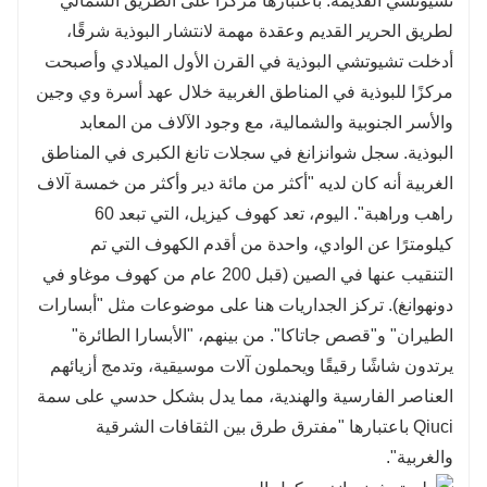
تشيوتشي القديمة. باعتبارها مركزًا على الطريق الشمالي
لطريق الحرير القديم وعقدة مهمة لانتشار البوذية شرقًا،
أدخلت تشيوتشي البوذية في القرن الأول الميلادي وأصبحت
مركزًا للبوذية في المناطق الغربية خلال عهد أسرة وي وجين
والأسر الجنوبية والشمالية، مع وجود الآلاف من المعابد
البوذية. سجل شوانزانغ في سجلات تانغ الكبرى في المناطق
الغربية أنه كان لديه "أكثر من مائة دير وأكثر من خمسة آلاف
راهب وراهبة". اليوم، تعد كهوف كيزيل، التي تبعد 60
كيلومترًا عن الوادي، واحدة من أقدم الكهوف التي تم
التنقيب عنها في الصين (قبل 200 عام من كهوف موغاو في
دونهوانغ). تركز الجداريات هنا على موضوعات مثل "أبسارات
الطيران" و"قصص جاتاكا". من بينهم، "الأبسارا الطائرة"
يرتدون شاشًا رقيقًا ويحملون آلات موسيقية، وتدمج أزيائهم
العناصر الفارسية والهندية، مما يدل بشكل حدسي على سمة
Qiuci باعتبارها "مفترق طرق بين الثقافات الشرقية
والغربية".