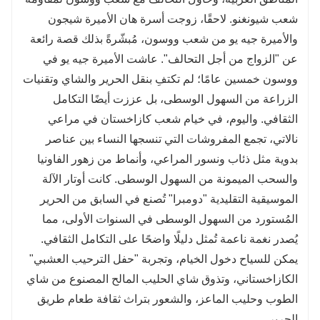
شعب شيونغنو. لاحقًا، زوجت أسرة هان الأميرة شيجون
والأميرة جيه يو من شعب ووسون، مُبشّرةً بذلك قصة رائعة
عن "الزواج من أجل التحالف". عاشت الأميرة جيه يو في
ووسون خمسين عامًا؛ لم تكتفِ بنقل الحرير والشاي وتقنيات
الزراعة من السهول الوسطى، بل عززت أيضًا التكامل
الثقافي. واليوم، في خيام شعب كازاخستان في مراعي
نالاتي، تجمع المفروشات التي تنسجها النساء بين عناصر
بدوية مثل ذئاب ونسور المراعي، وأنماط من زهور الفاونيا
والسحب الميمونة من السهول الوسطى. كانت أوتار الآلة
الموسيقية التقليدية "دومبرا" تُصنع في السابق من الحرير
المُستورد من السهول الوسطى في السنوات الأولى، مما
يُصدر نغمة ناعمة تُمثل دليلًا واضحًا على التكامل الثقافي.
يمكن للسياح دخول الخيام، وتجربة "حفل الترحيب العشبي"
الكازاخستاني، وتذوق شاي الحليب المالح المصنوع من شاي
الطوب وحليب الماعز، والشعور بتراث ثقافة طعام طريق
الحرير.