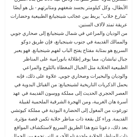
اختيار المعالم السياحية: مجموعات مرنة وتصميم مسار
الأبطال، وكل كيلومتر يجسد شغفهم ومثابرتهم - بل هو أيضًا
احترافي.
"شارع خلاب" يربط بين عجائب شينجيانغ الطبيعية وحضارات
معيار النقل: خيارات متعددة للمركبات مصممة لتناسب
احتياجاتك.
عريقة تمتد لآلاف السنين.
الأنشطة الترفيهية: تجارب ثقافية محلية غامرة مع مرشد
من الوديان والمراعي في شمال شينجيانغ إلى صحاري جوبي
سياحي.
والممالك القديمة في جنوب شينجيانغ، فإن طريق دوكو
هل تحتاج إلى أفكار إضافية للمسارات؟ تواصل مع خدمة
السريع هو بمثابة مفتاح يفتح الباب لفهم شينجيانغ. فهو يعبر
العملاء مباشرةً!
جبال تيانشان، مما يوفر إطلالة بانورامية على المناظر
الطبيعية الخلابة مثل الجبال المغطاة بالثلوج والمراعي
والوديان والبحيرات وصحاري جوبي. علاوة على ذلك، فإنه
يحمل الذكريات التاريخية لشينجيانغ: من القبائل البدوية في
العصر الحجري الحديث إلى مملكة ووسون القديمة في عهد
أسرة هان الغربية، ومن الهجرة الشرقية الملحمية لقبيلة
تورغوت من المغول إلى الحضارة البوذية في مملكة كيوتشي
القديمة. وراء كل بقعة ذات مناظر خلابة تكمن قصة مؤثرة.
بعد ذلك، دعونا نتبع هذا الطريق السريع لاستكشاف المواقع
ذات المناظر الخلابة واحدة تلو الأخرى التي تجمع بين الجمال