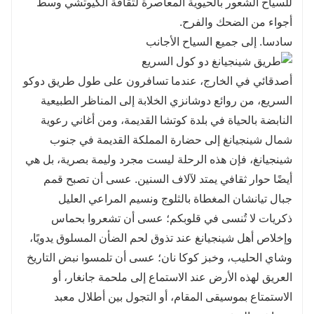
للسياح الشعور بالحيوية المعاصرة لثقافة الكيوتشي وسط
أجواء من الضحك والفرح.
سادسا. إلى جميع السياح الأجانب
أصدقائي في الخارج، عندما تسافرون على طول طريق دوكو
السريع، من روائع دوشانزي الخلابة إلى المناظر الطبيعية
النابضة بالحياة في بلدة كوتشا القديمة، ومن أغاني رعوية
شمال شينجيانغ إلى حضارة المملكة القديمة في جنوب
شينجيانغ، فإن هذه الرحلة ليست مجرد وليمة بصرية، بل هي
أيضًا حوار ثقافي يمتد لآلاف السنين. عسى أن تصبح قمم
جبال تيانشان المغطاة بالثلوج ونسيم المراعي العليل
ذكريات لا تُنسى في قلوبكم؛ عسى أن تشعروا بحماس
وإخلاص أهل شينجيانغ عند تذوق لحم الضأن المسلوق يدويًا،
وشاي الحليب، وخبز كوكا نان؛ عسى أن تلمسوا نبض التاريخ
العريق لهذه الأرض عند الاستماع إلى ملحمة جانغار، أو
الاستمتاع بموسيقى المقام، أو التجول بين أطلال معبد