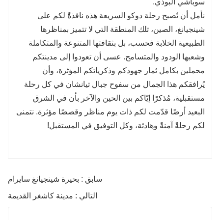
سوباشي البوذي.
نأمل أن تُصبح رحلة دوكو السريعة هذه نافذةً لكم على
شينجيانغ، الصين، تلك المنطقة التي لا تتميز بمناظرها
الطبيعية الخلابة فحسب، بل بثقافتها المتنوعة والمتكاملة
وشعبها الودود والمتسامح. عسى أن تعودوا إلى مدينتكم
محملين بكامل ثمار جهودكم وذكرياتكم المؤثرة، وأن
يُرافقكم هذا الجمال من سفوح جبال تيانشان في كل رحلة
مستقبلية، مُذكرًا إيّاكم بين الحين والآخر بأن في الشرق
البعيد أرضًا قدّمت لكم ذات يوم مناظر وقصصًا مؤثرة. نتمنى
لكم رحلةً آمنةً وهادئة، وكل التوفيق في المستقبل!
سابق : بحيرة شينجيانغ سايرام
التالي : مدينة كاشغر القديمة