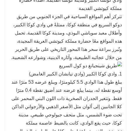
وادي كوتشا الكبير ومدينة كوتشا القديمة: أصداء حضارة
مملكة كيوتشي القديمة
تتركز أهم المواقع السياحية في الجزء الجنوبي من طريق
دوكو السريع في منطقة كوكا، ممثلةً في وادي كوكا الكبير،
وأطلال معبد سوباشي البوذي، ومدينة كوكا القديمة. تحمل
هذه المواقع معًا حضارة مملكة كيوتشي العريقة المجيدة،
وتُبرز ببراعة سحر هذا المحور التاريخي على طريق الحرير
من خلال عجائبه الطبيعية، وآثاره الدينية، وشوارعه الشعبية.
1. وادي كوكا الكبير (وادي تيانشان الكبير الغامض)
يبلغ طول هذا الوادي 5.5 كيلومترًا، ويبلغ عرضه 53 مترًا عند
أوسع نقطة له، بينما يبلغ عرضه عند أضيق نقطة 0.4 مترًا
فقط. وتتغير الجدران الصخرية ذات اللون البني المحمر على
كلا الجانبين إلى ألوان مثل الأصفر الذهبي والأرجواني الداكن
تحت ضوء الشمس، مثل متحف جيولوجي طبيعي. مدينة
كوكا، حيث يقع الوادي، كانت بالضبط عاصمة مملكة