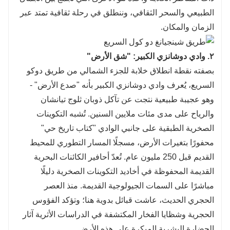
الطبيعي والسحر الثقافي، وننطلق في رحلة ثقافية تمتد عبر
الزمان والمكان.
٢. وادي دوشانزي الكبير: "شق الأرض"
بصفته نقطة انطلاق خلابة للجزء الشمالي من طريق دوكو
السريع، يُعرف وادي دوشانزي الكبير بأنه "صدع الأرض" -
وهو عجيبة طبيعية نتجت عن تآكل ذوبان ثلوج تيانشان
والرياح على مدى مئات ملايين السنين. تُشبه التكوينات
الصخرية الطبقية على جانبي الوادي "كتاب تاريخ حي"
محفورًا بتغيرات الأرض، مسجلًا المسار التطوري للمحيط
القديم قبل 250 مليون عام. تُعدّ أحافير الكائنات البحرية
القديمة المحفوظة في أخاديد التكوينات الصخرية دليلًا
مباشرًا على السمات الجيولوجية القديمة. منذ العصر
الحجري الحديث، عاشت قبائل بدوية هنا؛ وتؤكد الفؤوس
الحجرية وشظايا الفخار المكتشفة في الدراسات الأثرية آثار
الحضارة البشرية المبكرة على هذه الأرض.