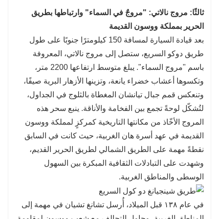
ثالثًا: مروج نالاتي: "مروجٌ في السماء" وارتباطها بطريق
الحرير بمملكة ووسون القديمة
بعد قيادة السيارة لمسافة 150 كيلومترًا جنوبًا على طول
طريق دوكو السريع، ستصل إلى مروج نالاتي، المعروفة
باسم "مروج السماء". يبلغ متوسط ​​ارتفاعها 2200 متر،
وتكسوها أعشاب خضراء يانعة، وتزينها الأزهار البرية صيفًا،
وتنعكس قمم جبال تيانشان المغطاة بالثلوج في الجداول،
لتُشكّل لوحةً تجمع بين الفخامة والأناقة. ينبع سحر هذه
المروج الأخّاذ من مكانتها التاريخية كمركزٍ لمملكة ووسون
القديمة في عهد أسرة هان الغربية، حيث كانت في السابق
نقطةً مهمة على الطريق الشمالي لطريق الحرير القديم،
وشهدت على التبادلات الثقافية المبكرة بين السهول
الوسطى والمناطق الغربية.
في عام ١٣٨ قبل الميلاد، أُرسل تشانغ تشيان في مهمة إلى
المناطق الغربية، وحاول التحالف مع شعب ووسون لمقاومة