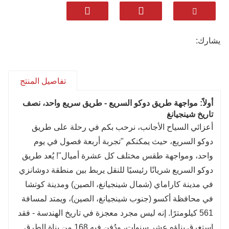
الوحدة العرقية المرتبطة بالثقافة!
القيادة على طريق دوكو: دع الريح تأخذك لسماع
قصص تيانشان، ودع السحب ترافقك للإعجاب باتساع
يشارك:
المراعي، ودع الضوء يرشدك لاستكشاف عمق
الأودية!
هنا يكمن نضارة زهور الربيع المنعكسة على الثلوج،
تفاصيل المنتج
وحيوية العشب الصيفي الذي يغطي المنحدرات،
أولاً: مواجهة طريق دوكو السريع - طريق سريع واحد، نصف
وروعة غابات الخريف المكسوة بالألوان، وعظمة
تاريخ شينجيانغ
قمم الشتاء المغطاة بالفضة - يحمل طريق دوكو كل
أعزائي السياح الأجانب، نرحب بكم في رحلة على طريق
سحر الفصول الأربعة!
دوكو السريع، حيث يمكنكم "تجربة أربعة فصول في يوم
يربط طريق دوكو السريع بين الحياة اليومية في
واحد، ومواجهة طقس مختلف كل عشرة أميال"! يُعد طريق
شمال وجنوب شينجيانغ، ويحمل الطموحات الأصلية
دوكو السريع شريانًا رئيسيًا للنقل يربط بين منطقة دوشانزي
للمطورين، ويكشف عن سحر الطبيعة - كل ميل
في مدينة كاراماي (شمال شينجيانغ، الصين) ومدينة كوتشا
يستحق رحلتك!
في محافظة أكسو (جنوب شينجيانغ، الصين)، ويمتد لمسافة
معايير تقديم الطعام: تذوق الأطباق المحلية الشهية.
561 كيلومترًا. إنه ليس مجرد معجزة في تاريخ الهندسة - فقد
معايير الإقامة: فنادق محلية 4-5 نجوم.
استغرق بناؤه عشر سنوات، ودُفن فيه 168 من بناة الطرق