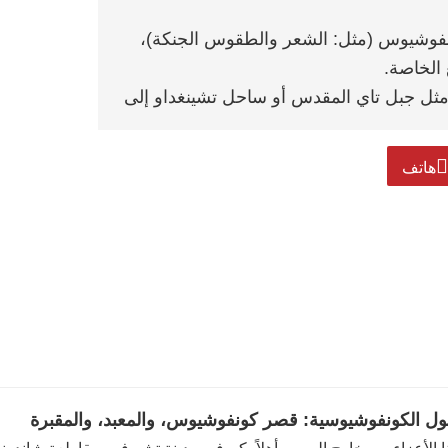
نفوشيوس (مثل: الشعر والطقوس الجنكة)،
الخاصة.
ثل جبل تاي المقدس أو ساحل تشينغداو إلى
 ثقافية، أو للتصوير الفوتوغرافي، أو
هاتف
تحت السماء"، وغابات المقبرة الهادئة. كل
 محفورة في الذاكرة. دعونا نجعل رحلتكم
صول الكونفوشيوسية: قصر كونفوشيوس، والمعبد، والمقبرة