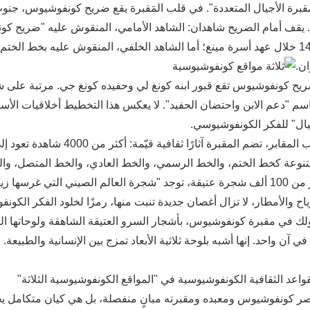
رًا. يقف أمام الضريح شاهدان: الشاهد الأمامي، المنقوش عليه "ضريح كو
ن.
سم "دعم الابن واحتضان الحفيد". لا يعكس هذا التخطيط أخلاقيات الأسرة
يال" للفكر الكونفوشيوسي.
إلى جانب المقابر، تضم المقبر
نوعة كخط الختم، والخط الرسمي، والخط العادي، والخط المتصل، والخط
بين أكثر من 100 ألف شجرة عتيقة، توجد "شجرة العالم الصيني التي غ
ياح والأمطار، لا تزال أغصان جديدة تنبت منها، رمزًا لخلود الفكر الكون
ولك في مقبرة كونفوشيوس، بأشجار السرو العتيقة الشاهقة ولوحاتها التذ
في آن واحد. إنها أشبه بلوحة ثلاثية الأبعاد تمزج بين الإنسانية والطبيعة.
القواعد الثقافية الكونفوشيوسية في "المواقع الكونفوشيوسية الثلاثة"
 قصر كونفوشيوس ومعبده ومقبرته مبانٍ منفصلة، ​​بل هي كيان متكامل 