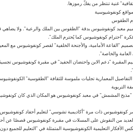
ثقافية" غنية تنتظر من يفكّ رموزها.
ميم معبد كونفوشيوس بدقة "الطقوس بين الملك والرعية". ولا يضاهي قا
رة "احترام كونفوشيوس كما يُحترم الملك".
صميم "القاعة الأمامية، والأجنحة الخلفية" لقصر كونفوشيوس مع المعيا
العامة والخاصة".
م المقبرة "دعم الابن واحتضان الحفيد" في مقبرة كونفوشيوس تجسيدًا 
.
 التفاصيل المعمارية تجليات ملموسة للثقافة "الطقوسية" الكونفوشيوسية
 "مذبح المشمش" في معبد كونفوشيوس هو المكان الذي كان كونفوشيوس 
ر كونفوشيوس ذات مرة "أكاديمية تشوسي" لتعليم أحفاد كونفوشيوس وا
عديد من النقوش على المسلات في مقبرة كونفوشيوس قصصًا عن أحفا
كس الأفكار التعليمية الكونفوشيوسية المتمثلة في "التعليم للجميع دون 