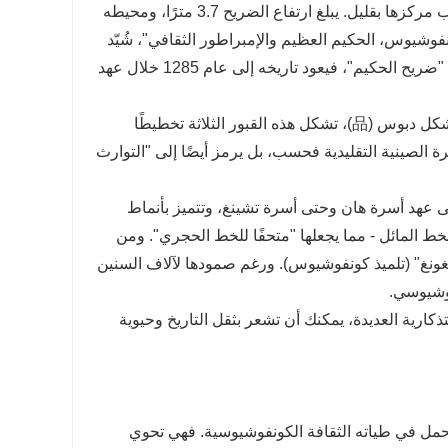
باسم "مقبرة الأجيال المتعددة". في قلب المَقبرة يقع ضريح كونفوشيوس، جنوب مركزها بقليل. يبلغ ارتفاع الضريح 3.7 مترًا، ومحيطه
نفوشيوس، الحكيم العظيم والإمبراطور الثقافي"، شُيّد
عام 1443 خلال عهد أسرة مينغ؛ أما الشاهد الخلفي، المنقوش عليه بخط الختم "ضريح الحكيم"، فيعود تاريخه إلى عام 1285 خلال عهد
بجوار ضريح كونفوشيوس تقع قبور ابنه كونغ لي وحفيده كونغ جي. مرتبة على شكل دبوس (品)، تشكل هذه القبور الثلاثة تخطيطًا
 الصينية التقليدية فحسب، بل يرمز أيضًا إلى "التوارث
ة آثارًا ثقافية قيّمة: أكثر من 4000 شاهدة تعود إلى عهد أسرة هان وحتى أسرة تشينغ، وتتميز بأنماط
 المائل - مما يجعلها "متحفًا للخط الحجري". ومن
رسها زيغونغ" (تلميذ كونفوشيوس). ورغم صمودها لآلاف السنين
فوشيوسي.
كارية العديدة، يمكنك أن تشعر بثقل التاريخ وحيوية
يحمل في طياته الثقافة الكونفوشيوسية. فهي تحوي