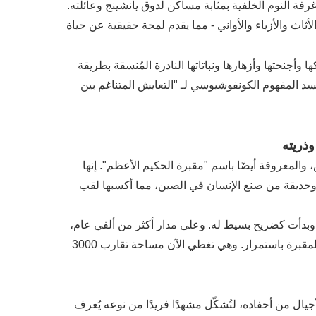
غرفة النوم الخلفية بمثابة مساكن لدوق يانشينج وعائلته.
لأثاث والأزياء والأواني - مما يقدم لمحة حقيقية عن حياة
أجنحتها وأزهارها ونباتاتها النادرة المُنسقة بطريقة
جسد المفهوم الكونفوشيوسي لـ "التعايش المتناغم بين
ذريته
المعروفة أيضًا باسم "مقبرة الحكيم الأعظم". إنها
 وحديقة من صنع الإنسان في الصين، مما أكسبها لقب
 كونفوشيوس، وبدأت كضريح بسيط له. وعلى مدار أكثر من ألفي عام،
وبفضل الاحترام الذي أبداه أباطرة السلالات المتعاقبة لكونفوشيوس، توسعت المقبرة باستمرار. وهي تغطي الآن مساحة تقارب 3000
س وعشرات الأجيال من أحفاده، لتُشكّل مشهدًا فريدًا من نوعه يُعرف