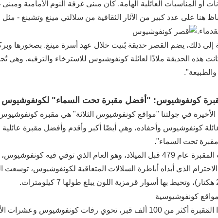
ات أو المناسبات العائلية الهامة. كان مبنى غرفة النوم الأمامية ومبنى 
اظ هنا على عدد كبير من الآثار الثقافية من سلالتي مينغ وتشينغ - مثل ا
لقدماء.
 إلى ذلك، يضم القصر حديقة بُنيت خلال عهد أسرة مينغ. بصخورها وبركها و
انت هذه الحديقة ملاذًا لعائلة كونفوشيوس للاسترخاء والترفيه. وهي تُ
والطبيعة".
: مقبرة كونفوشيوس: "أفضل مقبرة تحت السماء" لكونفوشيوس و
لأخيرة في جولتنا "مواقع كونفوشيوس الثلاثة" هي مقبرة كونفوشيوس، و
ائلة كونفوشيوس وأحفاده، وهي أيضًا أكبر وأقدم وأفضل مقبرة عائلية
قبرة تحت السماء".
تأسست المقبرة عام 479 قبل الميلاد، وهو العام الذي توفي فيه
يضمّ هذا المَقبرة أكثر من 100 ألف قبر، تحوي رفات كونفوشيو