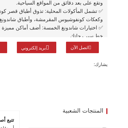
وتقع على بعد دقائق من المواقع السياحية.
✅ تشمل المأكولات المحلية: تذوق أطباق قصر كو
وكعكات كونفوشيوس المقرمشة، وأطباق شاندونغ 
✅ اختيارات شاندونغ الخمسة: أضف أماكن مميزة م
خط سير رحلتك.
✅ مصممون محترفون: رحلات حرفية لحضور محاضرات
اتصل الآن
بريد إلكتروني
لقضاء وقت ممتع مع العائلة - بدون ضغوط.
تجول في قاعات المعبد الفخمة، وقصر "أفضل عائلة 
يشارك:
لحظة مهمة، ونحن نضمن لك رحلة سلسة.
هذه ليست مجرد جولة سياحية، بل هي تجربة ستظل
إلى شاندونغ تجربة لا تُنسى. احجزوا الآن!
المنتجات الشعبية
تتبع أ