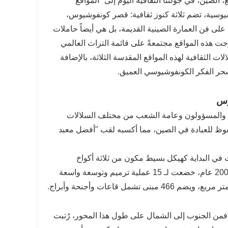
 الصين، في جولتنا الثقافية اليوم إلى "المواقع
سية، تضم ثلاثة كنوز ثقافية: قصر كونفوشيوس،
لى فن العمارة الصينية القديمة، بل هي أيضاً حاملات
درجت هذه المواقع مجتمعةً على قائمة التراث العالمي
ت الثقافية لهذه المواقع المقدسة الثلاثة، بالإضافة
سحر الفكر الكونفوشيوسي العميق.
وس
اطرة والمسؤولون وعامة الشعب من مختلف السلالات
ظ للعبادة في الصين، مما أكسبه لقب "أفضل معبد
وبدأت في البداية كهيكل بسيط مكون من ثلاثة أكواخ
مسقوفة بالقش بُنيت على مسكن كونفوشيوس السابق. وعلى مدار أكثر من 2000 عام، خضعت لـ 15 عملية ترميم وتوسعة واسعة
 فمن الجنوب إلى الشمال على طول هذا المحور، رُتبت