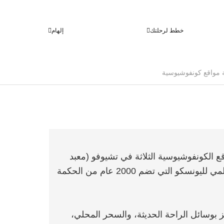
خطط لرحلتك
إلهام
الكونفوشيوسية الثلاثة في تشيوفو (معبد
كونفوشيوس، القصر، المقبرة) - مواقع التراث العالمي لليونسكو التي تضم 2000 عام من الحكمة
فاخرة تتميز بوسائل الراحة الحديثة، والسحر المحلي،