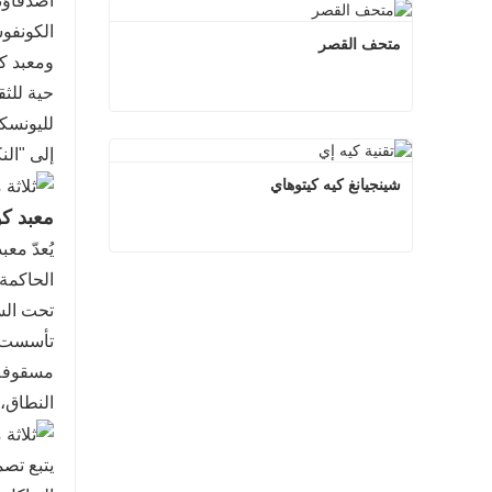
أصدقاؤنا
الكونفو
متحف القصر
ومعبد كو
حية للثق
لليونسكو
متحف القصر
إلى "ال
اتصل الآن
شينجيانغ كيه كيتوهاي
معبد ك
يُعدّ م
شينجيانغ كيه كيتوهاي
الحاكمة
تحت الس
اتصل الآن
النطاق، لتتطور
يتبع تص