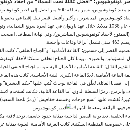
: قصر كونفوشيوس: "أفضل عائلة تحت السماء" من أحفاد كونف
بعد زيارة معبد كونفوشيوس، نسير مسافة 500 مت
حفاد كونفوشيوس المباشرين، وأكبر وأفضل قصر نبيل إقطاعي محفوظ ف
تأسست عام 1038 ميلاديًا خلال عهد باويوان في عهد أسرة سونغ الشم
براجًا وقاعات وأجنحة.
ميم القصر إلى قسمين: "القاعة الأمامية" و"الجناح الخلفي". كانت القا
ل المسؤولين والضيوف، بينما كان الجناح الخلفي مسكنًا لأحفاد كونفو
لقديم القائل: "القاعة الأمامية للأعمال الرسمية، والجناح الخلفي للحياة 
 القاعة الأمامية، تُعدّ القاعة الكبرى البنية الأساسية. كانت هذه القاعة
لى قضايا العائلة. تُعلّق في القاعة لوحاتٌ كُتب عليها "حكم العشيرة
والرماح، رمزًا لسلطة الدوق. أما القاعة الثانية، فكانت تُستخدم لاست
بيرةٌ نُقشت عليها "تسع خوخات وخمسة خفافيش" (رمزٌ للحظ السعيد)، و
رفيتها الرائعة ومعناها المُبارك.
اء الخلفية، تعد بوابة القصر الداخلية بمثابة حدود حاسمة. توجد لافتة 
على خصوصية المنطقة السكنية. كانت الغرفة الأمامية العلوية بمثابة غر