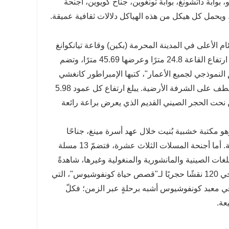
، بوابة داتشونغ، بوابة تونغوين، جناح كويوين، أجنحة
 ويحمل كل هيكل من هذه الهياكل دلالات ثقافية عميقة.
م الأعلى في المدينة المحرمة (بكين) وقاعة تيانكوانغ
في معبد داي (جبل تاي) باعتبارها "القاعات الثلاث الكبرى للصين القديمة". يبلغ ارتفاع القاعة 24.8 مترًا وعرضها 45.69 مترًا، وتضم
النموذجي لجميع الأعمار"، كتبها الإمبراطور كانغشي
من أسرة تشينغ. خارج القاعة، يوجد 28 عمودًا حجريًا منحوتًا على شكل تنين تصطف على الشرفة الأرضية. يبلغ ارتفاع كل عمود 5.98
فن نحت الحجر الصيني القديم الذي يعرض براعة رائعة
، وهو مكتبة خشبية بُنيت خلال عهد أسرة مينغ، جناحًا
خشبيًا صينيًا قديمًا شهيرًا، كان يضمّ عددًا كبيرًا من الكلاسيكيات الكونفوشيوسية. أما أجنحة المسلات الثلاث عشرة، فتضمّ 13 مسلة
ات الصينية والمانشورية والمنغولية وغيرها، شاهدةً
على احترام الثقافة الكونفوشيوسية عبر مختلف السلالات. وتعرض قاعة شينغجي 120 نقشًا حجريًا لـ"قصص حياة كونفوشيوس"، التي
 في معبد كونفوشيوس أشبه برحلةٍ عبر الزمن؛ فكلّ
عة.