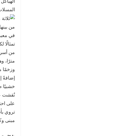
الهياكل 
المسلات 
من بينها
تمثالًا 
مترًا، و
وزخمًا مه
إضافةً إ
نُقشت عل
تروي بأس
مبنى وك