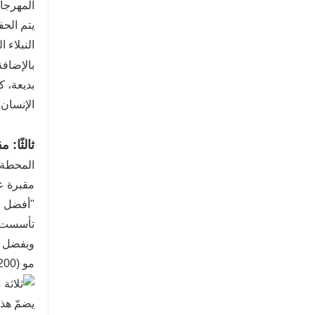
المهرجان
يتم الحف
النبلاء ا
بالإضافة
بديعة، ك
الإنسان 
ثالثًا
المحطة ا
مقبرة ع
"أفضل م
مو (200 هكتار)، وتحيط بها أسوار قرمزية اللون يبلغ طولها 7 كيلومترات.