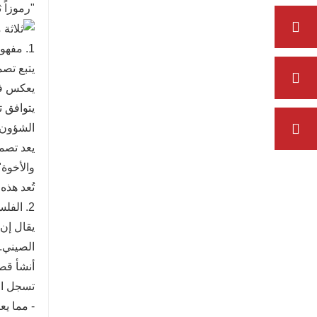
"رموزاً 
1. مفهوم الطقوس
يتبع تص
يعكس فك
يتوافق ت
الشؤون 
يعد تصمي
والأخوة"
تُعد هذه
2. الفلسفة التربوية
يقال إن
الصيني.
أنشأ قص
تسجل ال
- مما يع