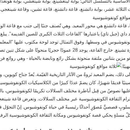
الأساسية بالتسلسل التالي: بوابة لينغشينغ، بوابة شينغشي، بوابة هونغداو
الثلاثة عشر، بوابة داتشنغ، قاعة داتشنغ، قاعة تشين، وقاعة شينغجي.
، قاعة داتشنغ هي محور المعبد. وهي تُصنف جنبًا إلى جنب مع قاعة الوئا
لكونفوشيوس في وسطها. وفوق التمثال توجد لوحة مكتوب عليها "المعلم 
هو مزين بتنانين ملتفة منحوتة بشكل رائع ونابضة بالحياة - وهي روائع 
يبًا.
لى ذلك، يضم المعبد ثروةً من الآثار التاريخية القيّمة. يُعدّ جناح كويوين
يها نصوصٌ من قِبل أباطرة مختلف السلالات تكريمًا لكونفوشيوس، باللغ
لوبٍ قصصيٍّ مُصوّرٍ أحداثًا رئيسيةً في حياة كونفوشيوس. إنّ التجوّل
لّ مسلةٍ يحكي قصة كونفوشيوس ومكانة الثقافة الكونفوشيوسية الرفي