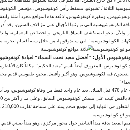
 الأعزاء من خارج الصين، أهلاً بكم في مدينة تشيوفو، بمقاطعة شاندونغ،
شيوسية الثلاثة". تشيوفو، مسقط رأس كونفوشيوس، مؤسس الكونفوشيو
نفوشيوس، ومقبرة كونفوشيوس. لا تُعد هذه المواقع مجرد أمثلة رائعة ع
افة الكونفوشيوسية التي توارثتها الأجيال على مرّ آلاف السنين. وقد أُ
. والآن، دعونا نستكشف السياق التاريخي، والخصائص المعمارية، والدلالا
نكهات الكونفوشيوسية" التي ستتذوقونها، من خلال ستة أقسام لتجربة 
ونفوشيوس الأول: "أفضل معبد تحت السماء" لعبادة كونفوشي
عبد كونفوشيوس، المعروف أيضاً باسم "معبد الحكيم"، مكاناً كان الأب
 يتعبدون فيه لكونفوشيوس. وهو أكبر وأفضل مجمع طقوسي قديم محفو
ماء".
تأسست عام 478 قبل الميلاد، بعد عام واحد فقط من وفاة كونفوشيوس، 
 في النهاية إلى مجمع ضخم يمتد على مساحة تقارب 218,000 متر مربع، ويضم 466 مبنى تشمل قاعات وأجنحة وأبراج.
ميم المعبد بدقة مبدأ التناظر حول محور مركزي، وهو مبدأ صيني قديم.