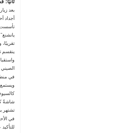
ثانيًا
أجداد أ
تقريبًا، ويضم 463 مبنى تشمل أ
ينقسم تص
واستقبا
الصيني ا
في منطقة
ويستمع إ
كالسيوف 
شاشةٌ ك
تشتهر بح
في الأحي
للتأكيد 