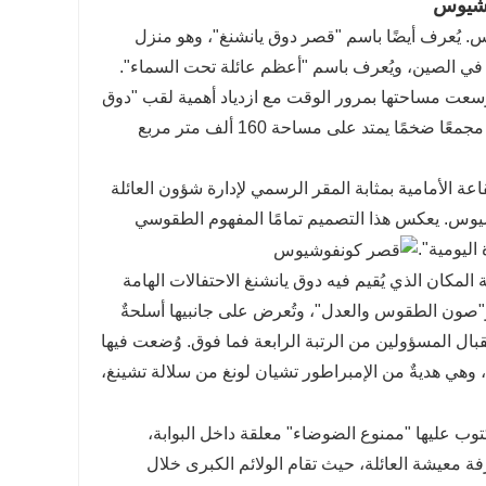
وشيوس
ر لنصل إلى قصر كونفوشيوس. يُعرف أيضًا باسم "قصر دوق يانشنغ"، وهو منزل
ي الصين، ويُعرف باسم "أعظم عائلة تحت السماء".
الية، وتوسعت مساحتها بمرور الوقت مع ازدياد أهمية لقب "دوق
يانشنغ" (الممنوح لأحفاد كونفوشيوس المباشرين). وفي نهاية المطاف، أصبحت مجمعًا ضخمًا يمتد على مساحة 160 ألف متر مربع
عة الأمامية بمثابة المقر الرسمي لإدارة شؤون العائلة
شيوس. يعكس هذا التصميم تمامًا المفهوم الطقوسي
اليومية".
 المكان الذي يُقيم فيه دوق يانشنغ الاحتفالات الهامة
" و"صون الطقوس والعدل"، وتُعرض على جانبيها أسلحةٌ
قبال المسؤولين من الرتبة الرابعة فما فوق. وُضعت فيها
هي هديةٌ من الإمبراطور تشيان لونغ من سلالة تشينغ،
مكتوب عليها "ممنوع الضوضاء" معلقة داخل البوابة،
فة معيشة العائلة، حيث تقام الولائم الكبرى خلال