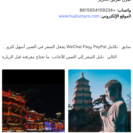
واتساب:
+8615954109234
الموقع الإلكتروني:
www.huatutours.com
سابق : تكامل PayPal وWeChat Pay يجعل السفر في الصين أسهل للزوار الدوليين
التالي : دليل السفر إلى الصين للأجانب: ما تحتاج معرفته قبل الزيارة