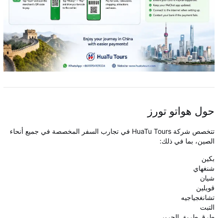
حول هواتو تورز
تتخصص شركة HuaTu Tours في تجارب السفر المخصصة في جميع أنحاء
الصين، بما في ذلك:
بكين
شنغهاي
شيان
قويلين
تشانغجياجيه
التبت
طرق طريق الحرير