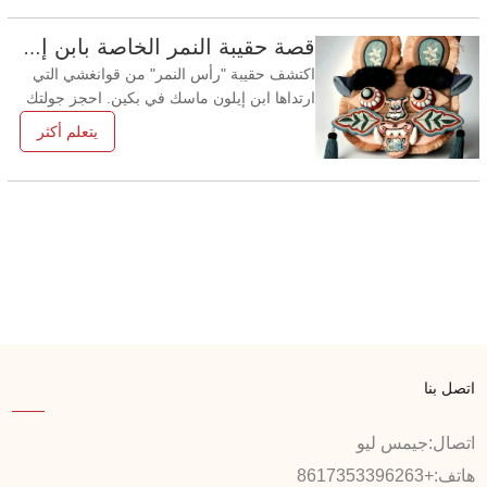
24 ساعة للتسجيل. ليس معقدًا... لكنه بالتأكيد
غير مريح. ⸻ ⚡ الآن، هذا يتغير. اعتبارًا من 20
قصة حقيبة النمر الخاصة بابن إيلون ماسك: استكشف التراث الحي للصين
مارس 2026، أطلقت إدارة الهجرة الوطنية
اكتشف حقيبة "رأس النمر" من قوانغشي التي
ارتداها ابن إيلون ماسك في بكين. احجز جولتك
الحصرية في التراث الثقافي غير المادي الصيني
يتعلم أكثر
مع شركة هواتو للسياحة لمقابلة الحرفيين. بكين
— 17 مايو 2026 — تخلَّ عن التكنولوجيا
الحديثة المتطورة؛ فالحرفية الصينية القديمة
تخطف الأضواء على مستوى العالم. خلال
الزيارة
اتصل بنا
اتصال:
جيمس ليو
هاتف:
+8617353396263