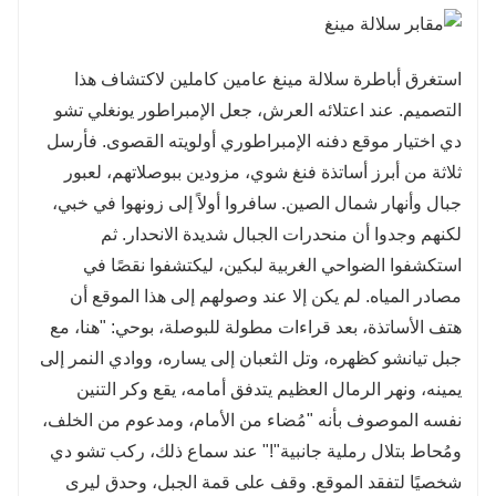
استغرق أباطرة سلالة مينغ عامين كاملين لاكتشاف هذا
التصميم. عند اعتلائه العرش، جعل الإمبراطور يونغلي تشو
دي اختيار موقع دفنه الإمبراطوري أولويته القصوى. فأرسل
ثلاثة من أبرز أساتذة فنغ شوي، مزودين ببوصلاتهم، لعبور
جبال وأنهار شمال الصين. سافروا أولاً إلى زونهوا في خبي،
لكنهم وجدوا أن منحدرات الجبال شديدة الانحدار. ثم
استكشفوا الضواحي الغربية لبكين، ليكتشفوا نقصًا في
مصادر المياه. لم يكن إلا عند وصولهم إلى هذا الموقع أن
هتف الأساتذة، بعد قراءات مطولة للبوصلة، بوحي: "هنا، مع
جبل تيانشو كظهره، وتل الثعبان إلى يساره، ووادي النمر إلى
يمينه، ونهر الرمال العظيم يتدفق أمامه، يقع وكر التنين
نفسه الموصوف بأنه "مُضاء من الأمام، ومدعوم من الخلف،
ومُحاط بتلال رملية جانبية"!" عند سماع ذلك، ركب تشو دي
شخصيًا لتفقد الموقع. وقف على قمة الجبل، وحدق ليرى