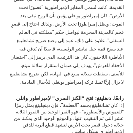
القديمة، كانت تُسمى المقابر الإمبراطورية "قصورًا تحت
الأرض". كان إمبراطور يونغلي يؤمن بأن الروح تبقى بعد
الموت؛ ويظل إمبراطورًا تحت الأرض، ولذلك احتاج إلى قصرٍ
فخم كالمدينة المحرمة ليواصل حكم "مملكته في العالم
السفلي". علاوة على ذلك، عمد إلى وضع ضريح تشانغلينغ
عند سفح قمة جبل تيانشو الرئيسية، قاصدًا أن يُدفن فيه
الأباطرة اللاحقون. كان هذا الترتيب، الذي يرمز إلى "احتضان
الأحفاد للعرش"، يهدف إلى ضمان استقرار سلالة مينغ.
للأسف، سقطت سلالة مينغ في النهاية، لكن ضريح تشانغلينغ
لا يزال إرثًا ثمينًا تركه إمبراطور يونغلي للأجيال القادمة.
رابعًا. دنغلينغ: فتح "الكنز السري" لإمبراطور وانلي
إذا كان تشانغلينغ يجسد "العظمة"، فإن دينجلينغ يمثل رمزًا
"للغموض والأسطورة" - فهو القبر الوحيد بين القبور الثلاثة
عشر التي تم التنقيب عنها، والموقع الوحيد الذي يمكننا من
خلاله دخول قصر تحت الأرض لنشهد قطع أثرية للدفن
الإمبراطوري بشكل مباشر.