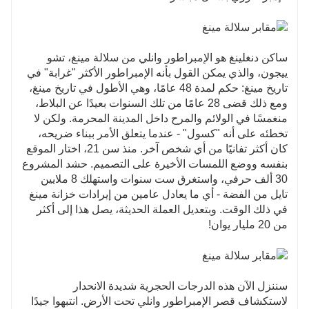
ساكن دنغلينغ هو الإمبراطور وانلي من سلالة مينغ، تشو
ييجون، والذي يمكن القول بأنه الإمبراطور الأكثر "غرابة" في
تاريخ مينغ: حكم لمدة 48 عامًا، وهي الأطول في تاريخ مينغ،
ومع ذلك قضى 28 عامًا من تلك السنوات بعيدًا عن البلاط،
منغمسًا في الولائم والمرح داخل المدينة المحرمة. ولكن لا
تخطئه على أنه "كسول" - عندما يتعلق الأمر ببناء ضريحه،
كان أكثر تفانيًا من أي شخص آخر. منذ سن 21، اختار الموقع
بنفسه ووضع اللمسات الأخيرة على التصميم. حشد المشروع
30 ألف حرفي، واستغرق ست سنوات واستهلك 8 ملايين
تايل من الفضة - أي ما يعادل عامين من إيرادات خزانة مينغ
في ذلك الوقت. وبتعديل العملة الحديثة، يصل هذا إلى أكثر
من 20 مليار يوان!
سننزل الآن هذه الدرجات الحجرية شديدة الانحدار
لاستكشاف قصر الإمبراطور وانلي تحت الأرض. انتبهوا جيدًا