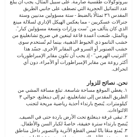
ببروتوكولات طقسية صارمة. على سبيل المثال، يجب أن يبلغ
عدد التماثيل الحجرية التي تصطف على جانبي الطريق
المقدس ٣٦ تمثالًا بالضبط - ستة مسؤولين مدنيين وستة
جنرالات عسكريين - مما يعكس الهيكل الإداري لسلالة مينغ
الذي كان يتألف من "ست وزارات وتسعة مسؤولين كبار".
وبالمثل، صُنعت أعمدة قاعة لينغين في ضريح تشانغلينغ من
خشب النانمو ذي الخيوط الذهبية، بينما لم تُستخدم سوى
خشب الصنوبر أو السرو في المقابر الأخرى. جسّد هذا
"الترتيب الهرمي" - إذ يجب أن تكون مقابر الإمبراطوريات
أكثر روعة من مقابر الإمبراطورات أو الأمراء، دون أي
انحراف.
نحن. نصائح للزوار
١. يغطي الموقع مساحة شاسعة. تبلغ مسافة المشي من
الطريق المقدس إلى تشانغلينغ، ثم إلى دينغلنغ، حوالي ٣
كيلومترات. يُنصح بارتداء أحذية رياضية مريحة لتجنب
الالتواءات.
٢. تبقى غرفة دينغلنغ تحت الأرض باردة حتى في الصيف.
يُنصح بارتداء سترة خفيفة، خاصةً لكبار السن والأطفال.
٣. يُمنع منعًا باتًا لمس القطع الأثرية والتصوير داخل مناطق