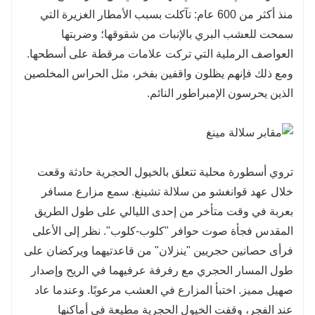
منذ أكثر من 600 عام: تآكلت بسبب الأمطار الغزيرة التي
سمحت للعشب البري بالإنبات من شقوقها؛ وضربتها
العواصف الرملية التي تركت علامات مرقطة على أسطحها.
ومع ذلك فإنهم يظلون واقفين بفخر، مثل الحراس المخلصين
الذين يحرسون الإمبراطور النائم.
تروي أسطورة محلية تتعلق بالخيول الحجرية حادثة وقعت
خلال عهد قوانغشو من سلالة تشينغ. سمع مزارع مسافر
بعربة في وقت متأخر من إحدى الليالي على طول الطريق
المقدس فجأة صوت حوافر "كلوب-كلوب". نظر إلى الأعلى
فرأى حصانين حجريين "ينزلان" من قاعدتيهما ويركضان على
طول المسار الحجري مع رفرفة عرفيهما في الريح وإصدار
صهيل مميز. اختبأ المزارع في العشب مرعوبًا. وعندما عاد
عند الفجر، وقفت الخيول الحجرية مطيعة في أماكنها