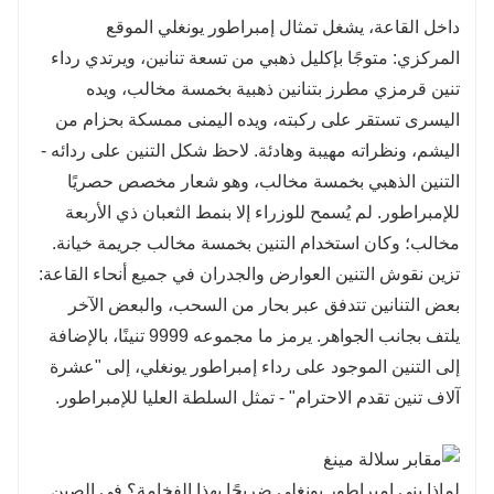
داخل القاعة، يشغل تمثال إمبراطور يونغلي الموقع
المركزي: متوجًا بإكليل ذهبي من تسعة تنانين، ويرتدي رداء
تنين قرمزي مطرز بتنانين ذهبية بخمسة مخالب، ويده
اليسرى تستقر على ركبته، ويده اليمنى ممسكة بحزام من
اليشم، ونظراته مهيبة وهادئة. لاحظ شكل التنين على ردائه -
التنين الذهبي بخمسة مخالب، وهو شعار مخصص حصريًا
للإمبراطور. لم يُسمح للوزراء إلا بنمط الثعبان ذي الأربعة
مخالب؛ وكان استخدام التنين بخمسة مخالب جريمة خيانة.
تزين نقوش التنين العوارض والجدران في جميع أنحاء القاعة:
بعض التنانين تتدفق عبر بحار من السحب، والبعض الآخر
يلتف بجانب الجواهر. يرمز ما مجموعه 9999 تنينًا، بالإضافة
إلى التنين الموجود على رداء إمبراطور يونغلي، إلى "عشرة
آلاف تنين تقدم الاحترام" - تمثل السلطة العليا للإمبراطور.
لماذا بنى إمبراطور يونغلي ضريحًا بهذا الفخامة؟ في الصين