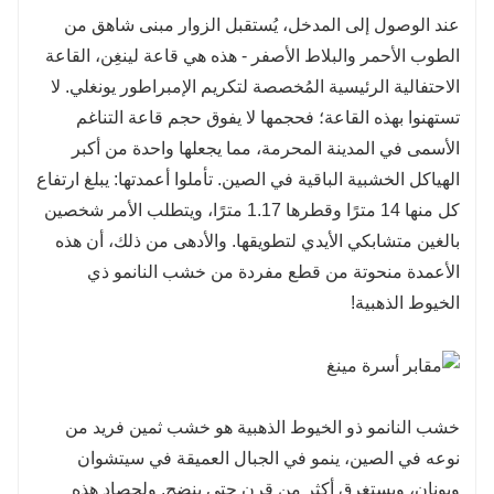
عند الوصول إلى المدخل، يُستقبل الزوار مبنى شاهق من
الطوب الأحمر والبلاط الأصفر - هذه هي قاعة لينغِن، القاعة
الاحتفالية الرئيسية المُخصصة لتكريم الإمبراطور يونغلي. لا
تستهنوا بهذه القاعة؛ فحجمها لا يفوق حجم قاعة التناغم
الأسمى في المدينة المحرمة، مما يجعلها واحدة من أكبر
الهياكل الخشبية الباقية في الصين. تأملوا أعمدتها: يبلغ ارتفاع
كل منها 14 مترًا وقطرها 1.17 مترًا، ويتطلب الأمر شخصين
بالغين متشابكي الأيدي لتطويقها. والأدهى من ذلك، أن هذه
الأعمدة منحوتة من قطع مفردة من خشب النانمو ذي
الخيوط الذهبية!
خشب النانمو ذو الخيوط الذهبية هو خشب ثمين فريد من
نوعه في الصين، ينمو في الجبال العميقة في سيتشوان
ويونان، ويستغرق أكثر من قرن حتى ينضج. ولحصاد هذه