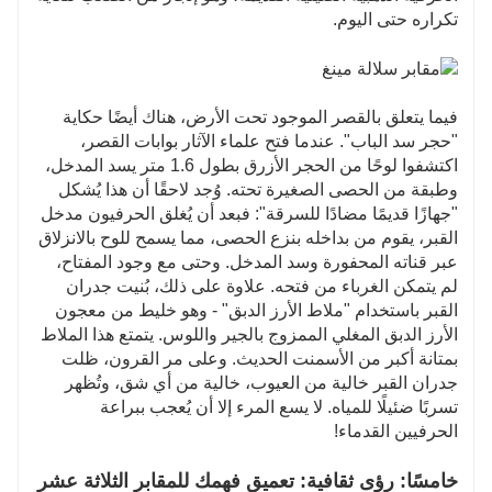
تكراره حتى اليوم.
فيما يتعلق بالقصر الموجود تحت الأرض، هناك أيضًا حكاية
"حجر سد الباب". عندما فتح علماء الآثار بوابات القصر،
اكتشفوا لوحًا من الحجر الأزرق بطول 1.6 متر يسد المدخل،
وطبقة من الحصى الصغيرة تحته. وُجد لاحقًا أن هذا يُشكل
"جهازًا قديمًا مضادًا للسرقة": فبعد أن يُغلق الحرفيون مدخل
القبر، يقوم من بداخله بنزع الحصى، مما يسمح للوح بالانزلاق
عبر قناته المحفورة وسد المدخل. وحتى مع وجود المفتاح،
لم يتمكن الغرباء من فتحه. علاوة على ذلك، بُنيت جدران
القبر باستخدام "ملاط الأرز الدبق" - وهو خليط من معجون
الأرز الدبق المغلي الممزوج بالجير واللوس. يتمتع هذا الملاط
بمتانة أكبر من الأسمنت الحديث. وعلى مر القرون، ظلت
جدران القبر خالية من العيوب، خالية من أي شق، وتُظهر
تسربًا ضئيلًا للمياه. لا يسع المرء إلا أن يُعجب ببراعة
الحرفيين القدماء!
خامسًا: رؤى ثقافية: تعميق فهمك للمقابر الثلاثة عشر