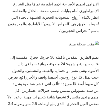
الإلزامي لجميع الأضرحة الإمبراطورية، تمامًا مثل الشارع
الإمبراطوري أمام بوابات القصر، مفعمًا بالجلال والفخامة.
انظر للأمام: أزواج المنحوتات الحجرية الشبيهة بالحياة التي
تُحيط بالطريق هي "الحراس الأبديون" للأباطرة، والمعروفون
باسم "الحراس الحجريين".
يضم الطريق المقدس بأكمله 36 حارسًا حجريًا، مقسمة إلى
فئات حيوانية وبشرية: 24 منحوتة حيوانية - بما في ذلك
الأسود، وشي تشي، والجمال، والفيلة، والتشيلين، والخيول -
حيث يمثل كل نوع زوجين، أحدهما واقف والآخر راكع، يعرض
كل منهما أوضاعًا مميزة؛ تتألف اثني عشر شخصية بشرية
من ستة مسؤولين مدنيين وستة جنرالات عسكريين، كل
منهم يرتدي ملابس لا تشوبها شائبة بتعبيرات مهيبة. دعونا أولاً
نفحص الفيل الحجري - الذي يبلغ ارتفاعه 2.6 متر وطوله 3.4