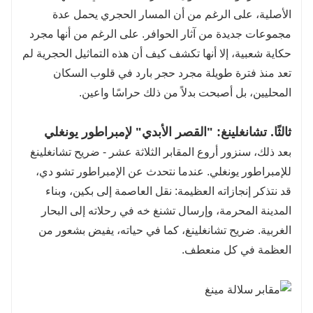
الأصلية، على الرغم من أن المسار الحجري يحمل عدة
مجموعات جديدة من آثار الحوافر. على الرغم من أنها مجرد
حكاية شعبية، إلا أنها تكشف كيف أن هذه التماثيل الحجرية لم
تعد منذ فترة طويلة مجرد حجر بارد في قلوب السكان
المحليين، بل أصبحت بدلاً من ذلك حراسًا واعين.
ثالثًا. تشانغلينغ: "القصر الأبدي" لإمبراطور يونغلي
بعد ذلك، سنزور أروع المقابر الثلاثة عشر - ضريح تشانغلينغ
للإمبراطور يونغلي. عندما نتحدث عن الإمبراطور تشو دي،
قد نتذكر إنجازاته العظيمة: نقل العاصمة إلى بكين، وبناء
المدينة المحرمة، وإرسال تشنغ خه في رحلاته إلى البحار
الغربية. ضريح تشانغلينغ، كما في حياته، يفيض بشعور من
العظمة في كل منعطف.