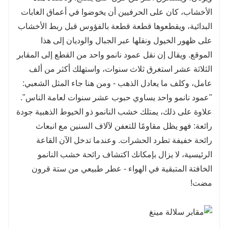
الأخشاب، كان على الحرفيين أن يخوضوا في أعماق الغابات
البدائية، ويقطعوها قطعة قطعة بالفؤوس قبل ربط الأخشاب
على ظهور الخيول ونقلها عبر الجبال والوديان إلى هذا
الموقع. ويقال إن نقل عمود نانمو واحد من القطع إلى المقابر
الثلاثة عشر استغرق ثلاث سنوات، واستهلك أكثر من ألف
عامل، وكلف ما يعادل الذهب - ومن هنا جاء المثل الشعبي:
"عمود نانمو واحد يساوي حبوب عشر سنوات لعامة الناس".
علاوة على ذلك، يمتلك خشب النانمو ذو الخيوط الذهبية جودة
رائعة: فهو يظل مقاومًا للتعفن لآلاف السنين مع انبعاث
رائحة خفيفة تطرد الحشرات. وعندما تدخل الآن القاعة
الرئيسية، لا يزال بإمكانك اكتشاف رائحة خشب النانمو
الخافتة المتبقية في الهواء - عطر طبيعي من ستة قرون
مضت!