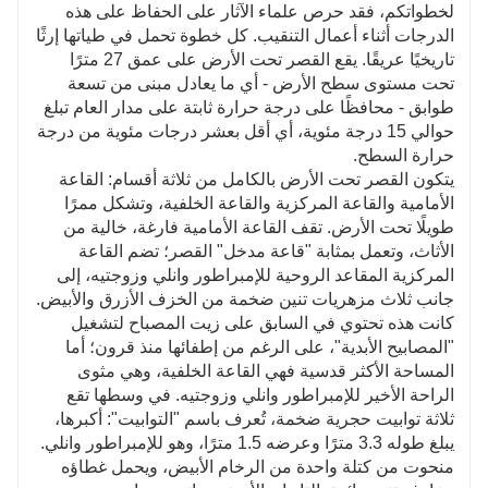
لخطواتكم، فقد حرص علماء الآثار على الحفاظ على هذه
الدرجات أثناء أعمال التنقيب. كل خطوة تحمل في طياتها إرثًا
تاريخيًا عريقًا. يقع القصر تحت الأرض على عمق 27 مترًا
تحت مستوى سطح الأرض - أي ما يعادل مبنى من تسعة
طوابق - محافظًا على درجة حرارة ثابتة على مدار العام تبلغ
حوالي 15 درجة مئوية، أي أقل بعشر درجات مئوية من درجة
حرارة السطح.
يتكون القصر تحت الأرض بالكامل من ثلاثة أقسام: القاعة
الأمامية والقاعة المركزية والقاعة الخلفية، وتشكل ممرًا
طويلًا تحت الأرض. تقف القاعة الأمامية فارغة، خالية من
الأثاث، وتعمل بمثابة "قاعة مدخل" القصر؛ تضم القاعة
المركزية المقاعد الروحية للإمبراطور وانلي وزوجتيه، إلى
جانب ثلاث مزهريات تنين ضخمة من الخزف الأزرق والأبيض.
كانت هذه تحتوي في السابق على زيت المصباح لتشغيل
"المصابيح الأبدية"، على الرغم من إطفائها منذ قرون؛ أما
المساحة الأكثر قدسية فهي القاعة الخلفية، وهي مثوى
الراحة الأخير للإمبراطور وانلي وزوجتيه. في وسطها تقع
ثلاثة توابيت حجرية ضخمة، تُعرف باسم "التوابيت": أكبرها،
يبلغ طوله 3.3 مترًا وعرضه 1.5 مترًا، وهو للإمبراطور وانلي.
منحوت من كتلة واحدة من الرخام الأبيض، ويحمل غطاؤه