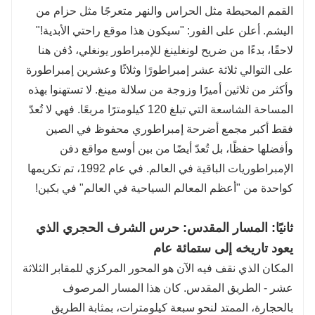
القمم المحيطة مثل الحراس والنهر متعرجًا مثل حزام من
اليشم. أعلن على الفور: "سيكون هذا موقع راحتي الأبدية!"
لاحقًا، بدءًا من ضريح لونغلينغ للإمبراطور يونغلي، دُفن هنا
على التوالي ثلاثة عشر إمبراطورًا وثلاثًا وعشرين إمبراطورة
وأكثر من ثلاثين أميرًا وزوجة من سلالة مينغ. لا تستهنوا بهذه
المساحة الشاسعة التي تبلغ 120 كيلومترًا مربعًا. فهي لا تُعدّ
فقط أكبر مجمع أضرحة إمبراطوري محفوظ في الصين
وأفضلها حفظًا، بل تُعدّ أيضًا من بين أوسع مواقع دفن
الإمبراطوريات الباقية في العالم. في عام 1992، تم تكريمها
كواحدة من "أعظم المعالم السياحية في العالم" في بكين!
ثانيًا: المسار المقدس: حرس الشرف الحجري الذي
يعود تاريخه إلى ستمائة عام
المكان الذي نقف فيه الآن هو المحور المركزي للمقابر الثلاثة
عشر - الطريق المقدس. كان هذا المسار المرصوف
بالحجارة، الممتد لنحو سبعة كيلومترات، بمثابة الطريق