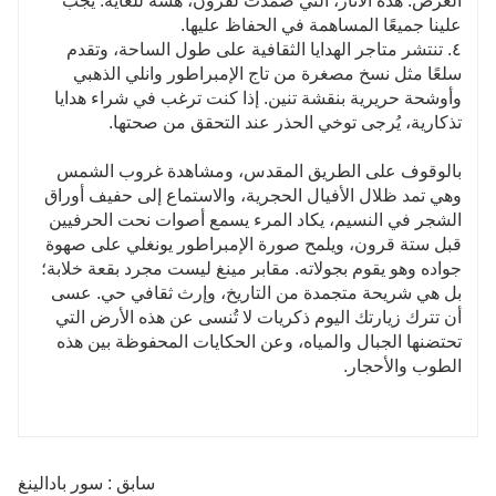
العرض. هذه الآثار، التي صمدت لقرون، هشة للغاية. يجب
علينا جميعًا المساهمة في الحفاظ عليها.
٤. تنتشر متاجر الهدايا الثقافية على طول الساحة، وتقدم
سلعًا مثل نسخ مصغرة من تاج الإمبراطور وانلي الذهبي
وأوشحة حريرية بنقشة تنين. إذا كنت ترغب في شراء هدايا
تذكارية، يُرجى توخي الحذر عند التحقق من صحتها.
بالوقوف على الطريق المقدس، ومشاهدة غروب الشمس
وهي تمد ظلال الأفيال الحجرية، والاستماع إلى حفيف أوراق
الشجر في النسيم، يكاد المرء يسمع أصوات نحت الحرفيين
قبل ستة قرون، ويلمح صورة الإمبراطور يونغلي على صهوة
جواده وهو يقوم بجولاته. مقابر مينغ ليست مجرد بقعة خلابة؛
بل هي شريحة متجمدة من التاريخ، وإرث ثقافي حي. عسى
أن تترك زيارتك اليوم ذكريات لا تُنسى عن هذه الأرض التي
تحتضنها الجبال والمياه، وعن الحكايات المحفوظة بين هذه
الطوب والأحجار.
سابق : سور بادالينغ