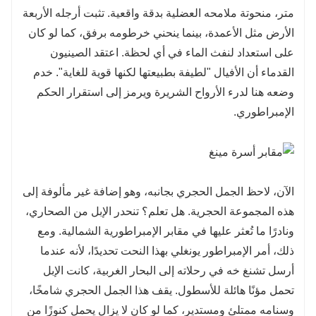
متر، منحوتة ملامحه العضلية بدقة واقعية. تثبت أرجله الأربعة
الأرض مثل الأعمدة، بينما ينحني خرطومه برفق، كما لو كان
على استعداد لنفث الماء في أي لحظة. اعتقد الصينيون
القدماء أن الأفيال "لطيفة بطبيعتها لكنها قوية للغاية". خدم
وضعه هنا لدرء الأرواح الشريرة ويرمز إلى استقرار الحكم
الإمبراطوري.
الآن، لاحظ الجمل الحجري بجانبه، وهو إضافة غير مألوفة إلى
هذه المجموعة الحجرية. هل تعلم؟ تنحدر الإبل من الصحاري،
ونادرًا ما تُعثر عليها في مقابر الإمبراطورية الشمالية. ومع
ذلك، أمر الإمبراطور يونغلي بهذا النحت تحديدًا، لأنه عندما
أرسل تشنغ خه في رحلاته إلى البحار الغربية، كانت الإبل
تحمل مؤنًا هائلة للأسطول. يقف هذا الجمل الحجري شامخًا،
وسنامه ممتلئ ومستدير، كما لو كان لا يزال يحمل كنوزًا من