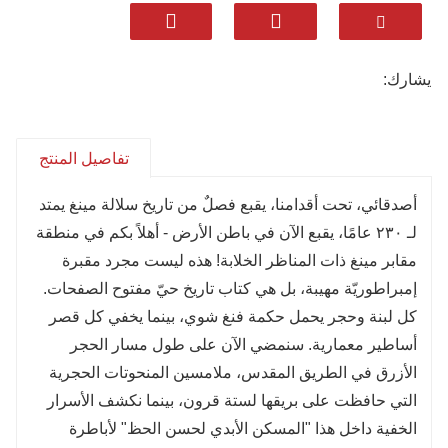
والقصور تحت الأرض.
غنية بالكنوز الثقافية، من التيجان الذهبية إلى منحوتات
التنين المعقدة.
يشارك:
متحف للتاريخ الحي حيث يتجول الزوار عبر 600 عام
من الإرث الملكي والحرفية.
تفاصيل المنتج
أصدقائي، تحت أقدامنا، يقبع فصلٌ من تاريخ سلالة مينغ يمتد
لـ ٢٣٠ عامًا، يقبع الآن في باطن الأرض - أهلاً بكم في منطقة
مقابر مينغ ذات المناظر الخلابة! هذه ليست مجرد مقبرة
إمبراطوريّة مهيبة، بل هي كتاب تاريخ حيّ مفتوح الصفحات.
كل لبنة وحجر يحمل حكمة فنغ شوي، بينما يخفي كل قصر
أساطير معمارية. سنمضي الآن على طول مسار الحجر
الأزرق في الطريق المقدس، ملامسين المنحوتات الحجرية
التي حافظت على بريقها لستة قرون، بينما نكشف الأسرار
الخفية داخل هذا "المسكن الأبدي لحسن الحظ" لأباطرة