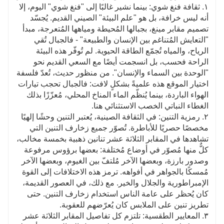
١. ثقافة فنغ شوي: بينما نشير غالبًا إلى "فنغ شوي" اليوم، إلا
أنه ليس خرافة، بل هو "علم البيئة" الصيني القديم. يُجسّد
تصميم مقابر مينغ، بجبالها المُحيطة ومياهها المُتعرجة، مبدأ
"التعايش المُتناغم بين الإنسان والطبيعة" - فالجبال تُقي
الرياح، والمياه تُجمّع الطاقة الحيوية. لم تُوفّر هذه البيئة
الراحة فحسب، بل انسجمت أيضًا مع السعي القديم نحو
"الوحدة بين السماء والإنسان". من منظور حديث، تُعدّ فلسفة
اختيار الموقع هذه علميةً بشكلٍ لافت: فالجبال تحجب تيارات
الهواء الباردة، بينما يُنظّم الماء المناخ المحلي، مُعزّزًا بذلك
الغطاء النباتي الخصب الاستثنائي هنا.
٢. رمزية التنين: في الثقافة الصينية، يُعتبر التنين وحشًا إلهيًا
مخصصًا حصريًا للأباطرة. تُصوّر جميع زخارف التنين التي
تشاهدها في المقابر الثلاثة عشر تنانين ذهبية بخمسة مخالب،
كلٌّ منها مُصوّر في أوضاع مُختلفة: بعضها برؤوس مرفوعة
وصدور بارزة، وبعضها الآخر مُلتفّ بين الغيوم، وبعضها الآخر
مُمسكًا بالجواهر في أفواهه. ترمز هذه الاختلافات إلى القوة
الإمبراطورية والجلال والخير. مع ذلك، في العصور القديمة،
كان يُحظر على عامة الناس استخدام زخارف التنين. حتى
تطريز تنين على الملابس كان يُعرّضهم للعقوبة.
٣. المعايير الطقسية: تلتزم كل تفاصيل المقابر الثلاثة عشر