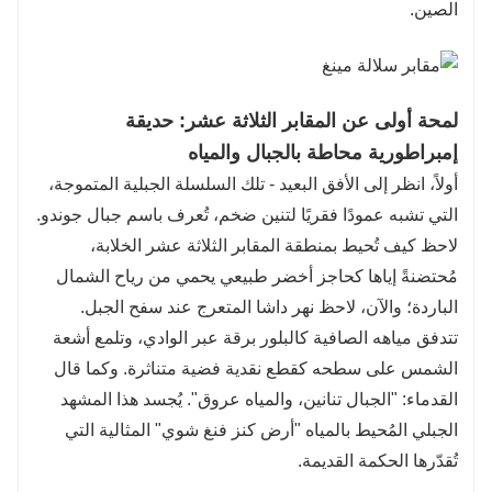
الصين.
لمحة أولى عن المقابر الثلاثة عشر: حديقة
إمبراطورية محاطة بالجبال والمياه
أولاً، انظر إلى الأفق البعيد - تلك السلسلة الجبلية المتموجة،
التي تشبه عمودًا فقريًا لتنين ضخم، تُعرف باسم جبال جوندو.
لاحظ كيف تُحيط بمنطقة المقابر الثلاثة عشر الخلابة،
مُحتضنةً إياها كحاجز أخضر طبيعي يحمي من رياح الشمال
الباردة؛ والآن، لاحظ نهر داشا المتعرج عند سفح الجبل.
تتدفق مياهه الصافية كالبلور برقة عبر الوادي، وتلمع أشعة
الشمس على سطحه كقطع نقدية فضية متناثرة. وكما قال
القدماء: "الجبال تنانين، والمياه عروق". يُجسد هذا المشهد
الجبلي المُحيط بالمياه "أرض كنز فنغ شوي" المثالية التي
تُقدّرها الحكمة القديمة.