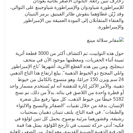
زخارف تنين رائعة. التابوان الأصغر بجانبه يعودان
للإمبراطورة شياودوان والإمبراطورة شياوجينغ على التوالي،
وقد زُيّن غطاؤهما بنقوش طائر الفينيق. يرمز التنينان
والعنقاء المتقابلان إلى المودة العميقة بين الإمبراطور
والإمبراطورة.
حول هذه التوابيت، تم اكتشاف أكثر من 3000 قطعة أثرية
ثمينة أثناء الحفريات، ومعظمها موجود الآن في متحف
دينجلنج. ومن بين هذه القطع الأثرية، أشهرها "تاج الإمبراطور
وانلي المجنح ذو الخيوط الذهبية". يبلغ ارتفاع هذا التاج الذهبي
24 سم ويزن 150 جرامًا، وهو منسوج بالكامل من خيوط
ذهبية. والأمر الأكثر إثارة للدهشة أنه لم يُستخدم مسمار واحد
أو قطرة واحدة من اللاصق في بنائه. بدلاً من ذلك، تم نسج
5182 خيطًا من خيوط الذهب، كل منها رفيع مثل شعرة
الإنسان، بدقة من خلال تقنيات "الضفائر والنسيج والالتواء
والطبقات". في قمة التاج، يلتف تنينان ذهبيان بمنحنيات
رشيقة، وقشورهما مرئية بوضوح. يحمل كل تنين لؤلؤة في
فكيه؛ أدنى حركة تتسبب في تأرجح اللؤلؤة. يمثل هذا قمة
الحرفية الذهبية الصينية القديمة، وهو إنجاز من الصعب للغاية