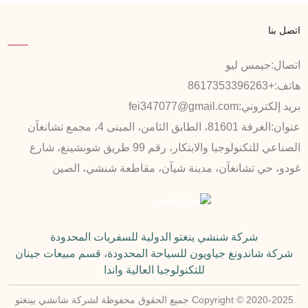
اتصل بنا
اتصال:
جيمس ليو
هاتف:
+8617353396263
بريد إلكتروني:
fei347077@gmail.com
عنوان:
الغرفة 81601، الطابق الثامن، المبنى 4، مجمع تشانغآن
الصناعي للتكنولوجيا والابتكار، رقم 99 طريق شونشينغ، شارع
غودو، حي تشانغآن، مدينة شيآن، مقاطعة شنشي، الصين
شركة شنشي ينغتو الدولية للسفريات المحدودة
شركة شاندونغ جياويون للسياحة المحدودة، قسم مبيعات جينان
للتكنولوجيا العالية واندا
Copyright © 2020-2025 جميع الحقوق محفوظة لشركة شانشي يينغتو