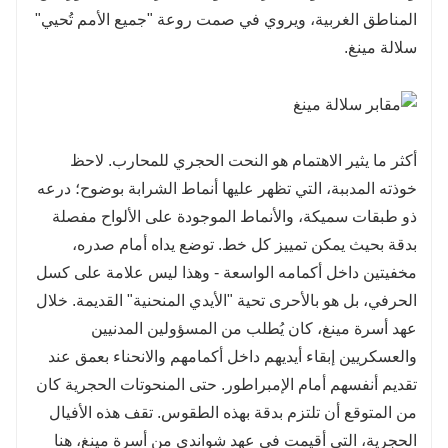
المناطق الغربية، ويروي في صمت روعة "جميع الأمم تُحيي"
سلالة مينغ.
أكثر ما يثير الاهتمام هو النحت الحجري للمحارب. لاحظ
خوذته المدببة، التي تظهر عليها أنماط الشرابة بوضوح؛ درعه
ذو طبقات سميكة، والأنماط الموجودة على الألواح مفصلة
بدقة بحيث يمكن تمييز كل خط. توضع يداه أمام صدره،
مخفيتين داخل أكمامه الواسعة - وهذا ليس علامة على كسل
الحرفي، بل هو بالأحرى تحية "الأيدي المنحنية" القديمة. خلال
عهد أسرة مينغ، كان يُطلب من المسؤولين المدنيين
والعسكريين إبقاء أيديهم داخل أكمامهم والانحناء بعمق عند
تقديم أنفسهم أمام الإمبراطور. حتى المنحوتات الحجرية كان
من المتوقع أن تلتزم بدقة بهذه الطقوس. تقف هذه الأفيال
الحجرية، التي أقيمت في عهد شواندي من أسرة مينغ، هنا