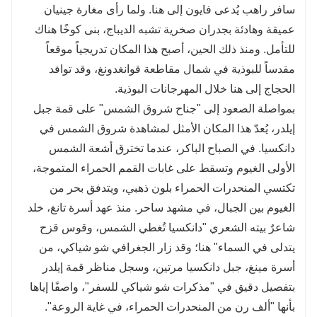
سافر راهب يُدعى فايون إلى هنا. ولما رأى مغارة جينيان
عميقة وهادئة بجدران صخرية تشبه الديباج، بنى كوخًا هناك
للتأمل. ومنذ ذلك الحين، أصبح هذا المكان تدريجياً موقعاً
مقدساً للبوذية في شمال مقاطعة قوانغدونغ، وقد توافد
الحجاج إلى هنا خلال المهرجانات البوذية.
بمواصلة الصعود إلى "جناح شروق الشمس" على قمة جبل
إيلدر، يُعدّ هذا المكان الأمثل لمشاهدة شروق الشمس في
دانكسيا. في الصباح الباكر، عندما تخترق أشعة الشمس
الأولى الغيوم وتسقط على غابات القمم الحمراء المتموجة،
تكتسي المنحدرات الحمراء بلون ذهبي، ويتدفق بحر من
الغيوم بين الجبال، في مشهد ساحر. منذ عهد أسرة تانغ، خلد
شاعرٌ بيته الشعري "دانكسيا تُغطي الشمس، وقوس قزح
يتدلى في السماء" هنا؛ وقد زار الجغرافي شو شياكي، من
أسرة مينغ، جبل دانكسيا مرتين، وسجل مناظر قمة إيلدر
بتفصيل دقيق في "مذكرات شو شياكي للسفر"، واصفًا إياها
بأنها "ألف رن من المنحدرات الحمراء، في غاية الروعة".