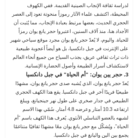
لدراسة ثقافة الإنجاب الصينية القديمة. ففي الكهوف
المحيطة، اكتشف علماء الآثار رموزاً منحوتة تعود إلى العصر
الحجري الحديث، بعضها مرتبط بعبادة الإنجاب، مما يُثبت أن
الأجداد هنا، منذ آلاف السنين، اعتبروا حجر يانغ يوان رمزاً
للحياة. واليوم، لا يُعدّ حجر يانغ يوان مجرد موقع سياحي شهير
على الإنترنت في جبل دانكسيا، بل هو أيضاً أعجوبة طبيعية
ذات تراث ثقافي عريق، يجذب السياح من جميع أنحاء العالم
لاستكشاف أسرار الطبيعة وأصول الحضارة الإنسانية.
3. حجر يين يوان: "أم الحياة" في جبل دانكسيا
يُعدّ حجر يانغ يوان، الذي يُشبه صدى حجر يانغ يوان، مشهدًا
طبيعيًا فريدًا آخر في جبل دانكسيا. يقع هذا الكهف الحجري
الطبيعي في جدار صخري على طول نهر جينجيانغ، ويبلغ
ارتفاعه 10.3 أمتار وعرضه 4.8 أمتار. سُمّي بهذا الاسم
لشبهه بالعضو التناسلي الأنثوي. يُعرف هذا الكهف باسم "أم
الحياة"، ويُشكّل مع حجر يانغ يوان معًا مشهدًا ثقافيًا متناغمًا
يجمع بين الين واليانغ في جبل دانكسيا.