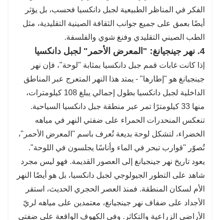
الفكر في المناظر الطبيعية لجبل دانكسيا فحسب، بل يؤثر
أيضًا بعمق على جميع جوانب الثقافة الصينية التقليدية، مثل
الطب الصيني التقليدي وفنغ شوي والفلسفة.
4. نهر جينجيانغ: "المعرض الأحمر" لجبل دانكسيا
إذا كانت غابات قمم جبل دانكسيا بمثابة "لوحة"، فإن نهر
جينجيانغ هو "إطارها" - يمتد هذا النهر المتعرج عبر المناطق
الداخلية لجبل دانكسيا بطول إجمالي يبلغ 108 كيلومترات،
منها 33 كيلومترًا تمر عبر منطقة جبل دانكسيا السياحية.
تنعكس المنحدرات الحمراء على ضفتي النهر في مياهه
الخضراء، لتشكل لوحة بديعة تُعرف باسم "المعرض الأحمر"،
تُصوّر "قوارب تبحر في الماء وأناسًا يجلسون في اللوحة".
يعود تاريخ نهر جينجيانغ إلى العصور القديمة. فهو ليس مجرد
شاهد على التطور الجيولوجي لجبل دانكسيا، بل هو أيضًا النهر
الأم لسكان المنطقة. فمنذ العصر الحجري الحديث، استقر
الأجداد على ضفاف نهر جينجيانغ، معتمدين على مياهه لريّ
الأراضي الزراعية والتكاثر. وفي الكهوف الواقعة على ضفتي