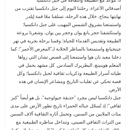
6. موعد مع الطبيعة والثقافة في جبل دانكسيا
أصدقائي الأعزاء، رحلتنا اليوم إلى جبل دانكسيا تقترب من
نهايتها بنجاح. خلال هذه الرحلة، تسلقنا معًا قمة إيلدر
واستمتعنا بشروق الشمس المهيب على جبل دانكسيا؛
واستكشفنا حجر يانغ يوان وحجر يين يوان، وشعرنا بروعة
الطبيعة وتقديس القدماء للحياة؛ وقمنا برحلة بحرية في نهر
جينجيانغ واستمتعنا بالمناظر الخلابة لـ"المعرض الأحمر"؛ كما
دخلنا معبد نان هوا واستمعنا إلى قصص تشان التي رواها
المعلم هوينينغ، البطريرك السادس. كل مشهد يحمل في
طياته أسرار الطبيعة وذكريات ثقافية لجبل دانكسيا؛ وكل
قصة تحكي عن تقلبات التاريخ ومشاعر الإنسان في هذه
الأرض.
جبل دانكسيا ليس مجرد "حديقة جيولوجية"، بل هو أيضاً "كنز
ثقافي"؛ إذ تُسجّل جباله الحمراء تاريخ تطور الأرض على مدى
مئات الملايين من السنين، وتحمل آثاره الثقافية آلاف السنين
من التراث الثقافي الصيني، وتتداخل مناظره الطبيعية مع