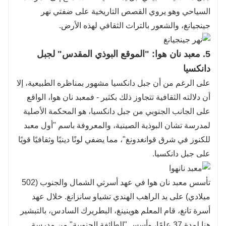
السياحي وهو يروي القصص التاريخية على ضفتي نهر
جينجيانغ، والشعور بالتراث الثقافي لهذه الأرض.
5. معبد نان هوا: "الموقع البوذي المقدس" لجبل
دانكسيا
على الرغم من أن جبل دانكسيا مشهور بمناظره الطبيعية، إلا
أن دلالته الثقافية تتجاوز ذلك بكثير - فمعبد نان هوا، الواقع
على الجانب الجنوبي من جبل دانكسيا، هو المحكمة الأصلية
لمدرسة تشان البوذية الصينية، والمعروفة باسم "أول معبد
للكنوز في شرق قوانغدونغ"، مما يضفي لونًا دينيًا وثقافيًا قويًا
على جبل دانكسيا.
تأسس معبد نان هوا في عهد أسرتي الشمال والجنوب (502
ميلادي) على يد الراهب الهندي تشياو سانزانغ. خلال عهد
أسرة تانغ، قام المعلم هوينينغ، البطريرك السادس، بالتبشير
هنا لمدة 37 عامًا، وأسس "الطائفة الجنوبية" من مدرسة