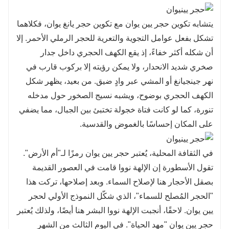
يتشابه تكوين حجر يين يوان مع تكوين حجر يانغ يوان، فكلاهما
تشكل بفعل عوامل التجوية والتعرية للحجر الرملي الأحمر. إلا
أن شكله أكثر خفاءً، إذ يقع الكهف الحجري داخل جدار
صخري شديد الانحدار، ولا يمكن رؤيته إلا بركوب قارب في
نهر جينجيانغ أو المشي عبر وادٍ ضيق. من بعيد، يظهر شكل
الكهف الحجري بوضوح، ويشبه نسيج الصخور حول مدخله
تنورة، كما لو كانت فتاة خجولة تختبئ بين الجبال، مما يضفي
على المكان إحساسًا بالغموض والقدسية.
في الثقافة المحلية، يُعتبر حجر يين يوان رمزًا لـ"أم الأرض".
تقول الأسطورة إن الإلهة نووا قامت في العصور القديمة
بصقل الأحجار هنا لإصلاح السماء. وبعد إصلاحها، تركت هذا
"الحجر المُصلح للسماء"، الذي شكّل النموذج الأولي لحجر
يين يوان. لاحقًا، أنجبت الإلهة نووا البشر هنا أيضًا، ولذلك يُعتبر
حجر يين يوان "مهد الحياة". في اليوم الثالث من الشهر