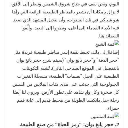
اليوم، ونحن نقف في جناح شروق الشمس وننظر إلى الأفق،
لا يزال بإمكاننا أن نشعر بالمناظر الطبيعية الرائعة التي رآها
شو شياكي في تلك السنوات، وأن نتخيل المشهد الذي صعد
فيه الأدباء القدماء إلى أعلى، ونظروا إلى البعيد، وألّفوا
القصائد هنا.
إضافةً إلى ذلك، تحيط بقمة إيلدر مناظر طبيعية فريدة مثل
"حجر الدفة" و"حجر يانغ يوان" (سيتم شرح حجر يانغ يوان
بالتفصيل في الموقع السياحي الثاني). تُشبه التكوينات
الطبيعية على الجبل "بصمات" الطبيعة، مسجلةً التغيرات
الجيولوجية التي حدثت على مدى مئات الملايين من السنين.
كل صخرة وكل وادٍ شاهد على تطور الأرض، ويروي لنا أيضًا
رحلة جبل دانكسيا الطويلة من محيط قديم إلى غابة قمم
حمراء.
2. حجر يانغ يوان: "رمز الحياة" من صنع الطبيعة