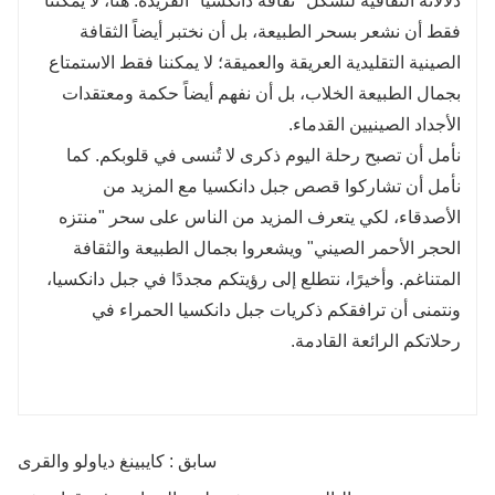
دلالاته الثقافية لتشكل "ثقافة دانكسيا" الفريدة. هنا، لا يمكننا
فقط أن نشعر بسحر الطبيعة، بل أن نختبر أيضاً الثقافة
الصينية التقليدية العريقة والعميقة؛ لا يمكننا فقط الاستمتاع
بجمال الطبيعة الخلاب، بل أن نفهم أيضاً حكمة ومعتقدات
الأجداد الصينيين القدماء.
نأمل أن تصبح رحلة اليوم ذكرى لا تُنسى في قلوبكم. كما
نأمل أن تشاركوا قصص جبل دانكسيا مع المزيد من
الأصدقاء، لكي يتعرف المزيد من الناس على سحر "منتزه
الحجر الأحمر الصيني" ويشعروا بجمال الطبيعة والثقافة
المتناغم. وأخيرًا، نتطلع إلى رؤيتكم مجددًا في جبل دانكسيا،
ونتمنى أن ترافقكم ذكريات جبل دانكسيا الحمراء في
رحلاتكم الرائعة القادمة.
سابق : كايبينغ دياولو والقرى