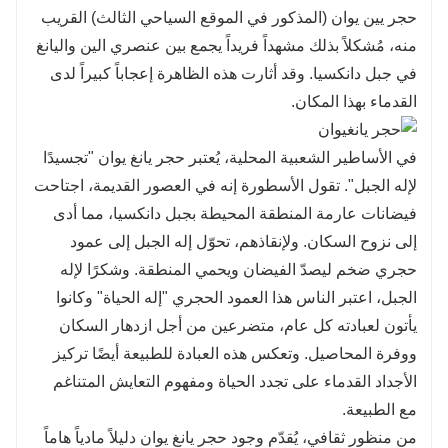
حجر يين يوان (المذكور في الموقع السياحي الثالث) القريب
منه، مُشكلاً بذلك مشهداً فريداً يجمع بين عنصري الين واليانغ
في جبل دانكسيا. وقد أثارت هذه الظاهرة إعجاباً كبيراً لدى
القدماء بهذا المكان.
في الأساطير الشعبية المحلية، يُعتبر حجر يانغ يوان "تجسيدًا
لإله الجبل". تقول الأسطورة إنه في العصور القديمة، اجتاحت
فيضانات عارمة المنطقة المحيطة بجبل دانكسيا، مما أدى
إلى نزوح السكان. ولإنقاذهم، تحوّل إله الجبل إلى عمود
حجري ضخم ليصدّ الفيضان ويحمي المنطقة. وشكرًا لإله
الجبل، اعتبر الناس هذا العمود الحجري "إله الحياة" وكانوا
يأتون لعبادته كل عام، متضرعين من أجل ازدهار السكان
ووفرة المحاصيل. وتعكس هذه العبادة للطبيعة أيضًا تركيز
الأجداد القدماء على تجدد الحياة ومفهوم التعايش المتناغم
مع الطبيعة.
من منظور ثقافي، يُقدّم وجود حجر يانغ يوان دليلاً مادياً هاماً