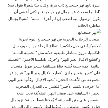
أسرة تانغ، نهر جينجيانغ ذات مرة، وكتب بيتًا شعريًا يقول فيه:
"لطالما سمعتُ عن جمال نهر جينجيانغ، ولكني أخشى أن
يكون الوصول إليه أصعب إن لم أعرف اسمه"، مُشيدًا بجمال
مناظره الخلابة.
أصبحت الرحلات البحرية في نهر جينجيانغ اليوم تجربةً
كلاسيكيةً في جبل دانكسيا. تنطلق الرحلة من رصيف جبل
دانكسيا، مرورًا بمناظر طبيعية خلابة مثل "الجميلة النائمة"
و"قطيع الأفيال يعبر النهر" و"جرف دانكسيا الأحمر". "الجميلة
النائمة" قمة جبلية تُشبه فتاةً مستلقيةً بشعر طويل منسدل
على كتفيها وتعبير هادئ. "قطيع الأفيال يعبر النهر" عبارة عن
مجموعة من الأعمدة الحجرية تُشبه الأفيال، وكأنها تعبر النهر.
أما "جرف دانكسيا الأحمر" فيُشير إلى الجدران الصخرية
الحمراء الشاهقة على ضفتي النهر، المتلألئة تحت أشعة
الشمس. على متن السفينة، لا يُمكننا فقط الاستمتاع بجمال
جبل دانكسيا الطبيعي، بل يُمكننا أيضًا الاستماع إلى المرشد