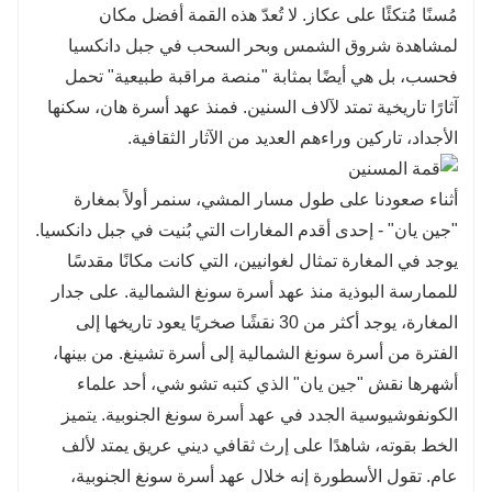
مُسنًا مُتكئًا على عكاز. لا تُعدّ هذه القمة أفضل مكان
لمشاهدة شروق الشمس وبحر السحب في جبل دانكسيا
فحسب، بل هي أيضًا بمثابة "منصة مراقبة طبيعية" تحمل
آثارًا تاريخية تمتد لآلاف السنين. فمنذ عهد أسرة هان، سكنها
الأجداد، تاركين وراءهم العديد من الآثار الثقافية.
أثناء صعودنا على طول مسار المشي، سنمر أولاً بمغارة
"جين يان" - إحدى أقدم المغارات التي بُنيت في جبل دانكسيا.
يوجد في المغارة تمثال لغوانيين، التي كانت مكانًا مقدسًا
للممارسة البوذية منذ عهد أسرة سونغ الشمالية. على جدار
المغارة، يوجد أكثر من 30 نقشًا صخريًا يعود تاريخها إلى
الفترة من أسرة سونغ الشمالية إلى أسرة تشينغ. من بينها،
أشهرها نقش "جين يان" الذي كتبه تشو شي، أحد علماء
الكونفوشيوسية الجدد في عهد أسرة سونغ الجنوبية. يتميز
الخط بقوته، شاهدًا على إرث ثقافي ديني عريق يمتد لألف
عام. تقول الأسطورة إنه خلال عهد أسرة سونغ الجنوبية،