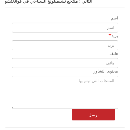
التالي : منتجع تشيميلونغ السياحي في قوانغتشو
اسم
بريد
هاتف
محتوى التشاور
يرسل