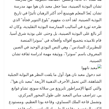
تشان البوذية الصينية، مما جعل معبد نان هوا مهد مدرسة
تشان. يُعدّ المعلم هوينينغ أحد أكثر الرهبان تأثيرًا في تاريخ
البوذية الصينية. لقد أحدث مفهوم "بلوغ التنوير فجأة" الذي
طرحه ثورة في أساليب الممارسة البوذية التقليدية، وكان له
أثر بالغ على البوذية الصينية، بل وحتى على بوذية شرق آسيا.
قام تلاميذه بتجميع أقواله وأفعاله في "سوترا المنصة
للبطريرك السادس"، وهي النص البوذي الوحيد في الصين
المعروف باسم "سوترا"، ووثيقة مهمة لدراسة ثقافة تشان
الصينية.
عند دخول معبد نان هوا، أول ما يلفت النظر هو البوابة الجبلية
الشاهقة، التي تحمل الأحرف الذهبية الأربعة "معبد نان هوا"،
والتي كتبها الإمبراطور تايزونغ من سلالة سونغ، تشاو غوانغ
يي. تتراصف مباني المعبد على طول المحور المركزي،
وتشمل قاعة الملك السماوي، وقاعة بوذا العظيم، ومستودع
الكتب المقدسة، وقاعة البطريرك السادس. وتُعد قاعة