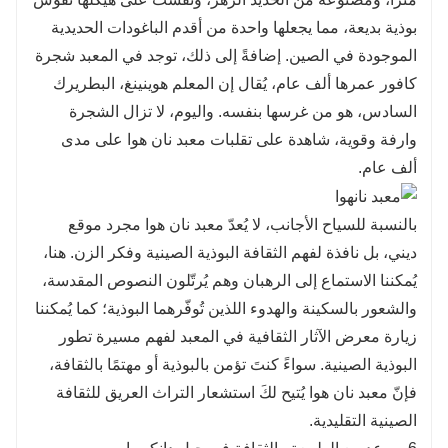
بوذية بديعة، مما يجعلها واحدة من أقدم الباغودات الحديدية
الموجودة في الصين. إضافةً إلى ذلك، توجد في المعبد شجرة
كافور عمرها ألف عام، يُقال إن المعلم هوينينغ، البطريرك
السادس، هو من غرسها بنفسه. واليوم، لا تزال الشجرة
وارفة وقوية، شاهدة على تقلبات معبد نان هوا على مدى
ألف عام.
بالنسبة للسياح الأجانب، لا يُعدّ معبد نان هوا مجرد موقع
ديني، بل نافذة لفهم الثقافة البوذية الصينية وفكر الزن. هنا،
يُمكننا الاستماع إلى الرهبان وهم يُرتّلون النصوص المقدسة،
والشعور بالسكينة والهدوء اللذين تُوفّرهما البوذية؛ كما يُمكننا
زيارة معرض الآثار الثقافية في المعبد لفهم مسيرة تطور
البوذية الصينية. سواءً كنتَ تؤمن بالبوذية أو مهتمًا بالثقافة،
فإنّ معبد نان هوا يُتيح لكَ استشعار التراث العريق للثقافة
الصينية التقليدية.