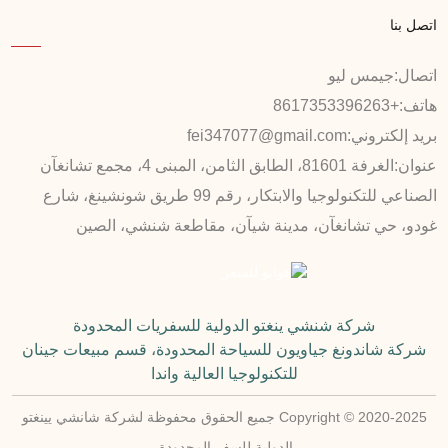
اتصل بنا
اتصال:
جيمس ليو
هاتف:
+8617353396263
بريد إلكتروني:
fei347077@gmail.com
عنوان:
الغرفة 81601، الطابق الثامن، المبنى 4، مجمع تشانغآن
الصناعي للتكنولوجيا والابتكار، رقم 99 طريق شونشينغ، شارع
غودو، حي تشانغآن، مدينة شيآن، مقاطعة شنشي، الصين
شركة شنشي ينغتو الدولية للسفريات المحدودة
شركة شاندونغ جياويون للسياحة المحدودة، قسم مبيعات جينان
للتكنولوجيا العالية واندا
Copyright © 2020-2025 جميع الحقوق محفوظة لشركة شانشي يينغتو
الدولية للسفر المحدودة.