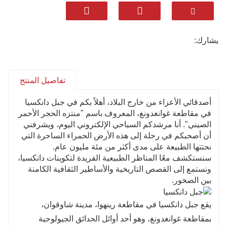
تامة!
استمتع بزيارتك إلى جبل دانكسيا: تأمل روعة حجر
يانغ يوان وحجر يين يوان النادرين عالميًا، واستكشف
يشارك:
"سفينة نوح البيولوجية" في الصين، وتذوق تراث بوذية
تشان وسحرها الشعبي. يوفر لك هذا المكان تجربة
متكاملة تجمع بين الأنشطة الخارجية والترفيهية
تفاصيل المنتج
والعلوم الشعبية - اكتشف عجائب الطبيعة والثقافة!
أصدقائي الأعزاء من خارج البلاد، أهلاً بكم في جبل دانكسيا
جبل دانكسيا، إحدى عجائب الطبيعة العالمية:
في مقاطعة غوانغدونغ، المعروف باسم "منتزه الحجر الأحمر
منحدراته الحمراء وتكويناته الصخرية النادرة لا مثيل
الصيني". أنا مرشدكم السياحي الإلكتروني اليوم، ويشرفني
لها في العالم، يتميز بتنوع بيولوجي غني مليء
أن أصحبكم في رحلة إلى هذه الأرض الحمراء الساحرة التي
نحتتها الطبيعة على مدى أكثر من مئة مليون عام.
بالمفاجآت، وسحر ثقافي عميق، وتجارب متنوعة
سنستكشف معًا المناظر الطبيعية الفريدة لتكوينات دانكسيا،
مُرضية. انطلق في رحلة استثنائية!
ونستمع إلى القصص التاريخية والأساطير الثقافية الكامنة
معيار تقديم الطعام: استمتع بالمأكولات المحلية الشهية.
بين الصخور.
مستوى الإقامة: فنادق محلية من فئة 4-5 نجوم.
اختيار المعالم السياحية: مجموعات مرنة وتصميم مسار
يقع جبل دانكسيا في مقاطعة رينهوا، مدينة شاوقوان،
رحلة احترافي.
بمقاطعة غوانغدونغ، وهو أحد أوائل الحدائق الجيولوجية
معيار النقل: خيارات متعددة للمركبات مصممة خصيصًا