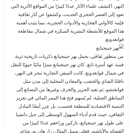
النهر، اكتشف علماء الآثار عددًا كبيرًا من المواقع الأثرية التي
تعود إلى العصر الحجري الحديث، وكشفوا عن آثار ثقافية
قيّمة كالأواني الفخارية والأدوات الحجرية، مما يثبت أهمية
هذا الموقع للأنشطة البشرية المبكرة في شمال مقاطعة
قوانغدونغ.
من منظور ثقافي، يحمل نهر جينجيانغ ذكريات تاريخية ثرية.
فمنذ عهد أسرة تانغ، كان نهر جينجيانغ ممرًا مائيًا حيويًا للنقل
في شمال قوانغدونغ. كانت السفن التجارية تبحر في النهر،
ناقلةً الشاي والخشب والمعادن المحلية إلى مدن مثل
قوانغتشو، ثم تعيد الحرير والخزف وغيرها من البضائع إلى
المناطق الجبلية. لم يُسهم فتح هذا الممر المائي في تعزيز
التنمية الاقتصادية للمنطقة فحسب، بل عزز أيضًا التبادل
الثقافي، حيث قدم أدباء السهول الوسطى إلى جبل دانشيا
على طول نهر جينجيانغ، تاركين وراءهم عددًا كبيرًا من
القصائد والأناشيد. فعلى سبيل المثال، زار هان يو، شاعر