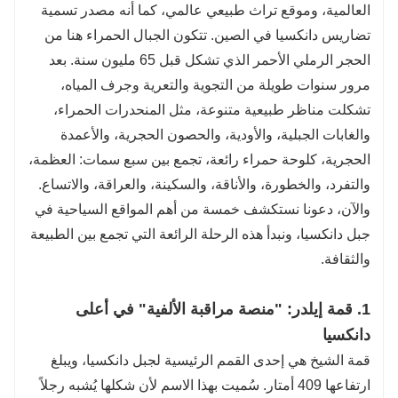
العالمية، وموقع تراث طبيعي عالمي، كما أنه مصدر تسمية
لتلبية احتياجاتك.
تضاريس دانكسيا في الصين. تتكون الجبال الحمراء هنا من
الأنشطة الترفيهية: تجارب ثقافية محلية غامرة برفقة مرشد
سياحي.
الحجر الرملي الأحمر الذي تشكل قبل 65 مليون سنة. بعد
هل تحتاج إلى المزيد من أفكار المسارات؟ تواصل مع خدمة
مرور سنوات طويلة من التجوية والتعرية وجرف المياه،
العملاء مباشرةً!
تشكلت مناظر طبيعية متنوعة، مثل المنحدرات الحمراء،
والغابات الجبلية، والأودية، والحصون الحجرية، والأعمدة
الحجرية، كلوحة حمراء رائعة، تجمع بين سبع سمات: العظمة،
والتفرد، والخطورة، والأناقة، والسكينة، والعراقة، والاتساع.
والآن، دعونا نستكشف خمسة من أهم المواقع السياحية في
جبل دانكسيا، ونبدأ هذه الرحلة الرائعة التي تجمع بين الطبيعة
والثقافة.
1. قمة إيلدر: "منصة مراقبة الألفية" في أعلى
دانكسيا
قمة الشيخ هي إحدى القمم الرئيسية لجبل دانكسيا، ويبلغ
ارتفاعها 409 أمتار. سُميت بهذا الاسم لأن شكلها يُشبه رجلاً