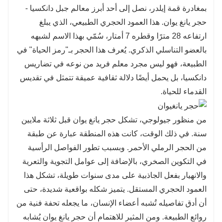
بمغادرة قمة إيلدر، نصل إلى أحد أبرز معالم جبل دانكسيا -
حجر يانغ يوان. هذا العمود الحجري الطبيعي، الذي يبلغ
ارتفاعه 28 مترًا وقطره 7 أمتار، سُمّي بهذا الاسم لشبهه
بالعضو التناسلي الذكري. يُعرف هذا الحجر بـ"رمز الحياة" في
الطبيعة، فهو ليس مجرد معلم فريد من نوعه في تضاريس
دانكسيا، بل يحمل أيضًا دلالة ثقافية عميقة تتمثل في تقديس
القدماء للحياة.
من منظور جيولوجي، تشكل حجر يانغ يوان قبل ثلاثة ملايين
سنة. في ذلك الوقت، كانت هذه المنطقة عبارة عن طبقة
من الحجر الرملي الأحمر. وبسبب تطور الفواصل الرأسية
في التكوين الصخري، بالإضافة إلى عوامل التجوية والتعرية
والانهيار بفعل الجاذبية على مدى سنوات طويلة، تشكل هذا
العمود الحجري المستقل. يتميز شكله بواقعية شديدة، حتى
أن أدق تفاصيله تُشبه أعضاء الإنسان، ما يجعله تحفة فنية من
روائع الطبيعة. ومن المثير للاهتمام أن حجر يانغ يوان يُشابه