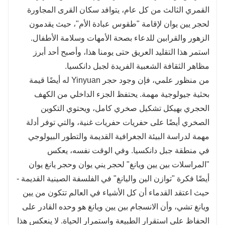
القمري الثالث من كل عام، يتوافد سكان القرى المجاورة
لحجر يين يوان لإقامة "طقوس عبادة الأم"، حيث يقدمون
الزهور والقرابين للدعاء بصحة الأمهات وسلامة الأطفال.
استمر هذا التقليد العريق حتى يومنا هذا، وأصبح أحد أبرز
مظاهر الثقافة الشعبية الفريدة لجبل دانكسيا.
من منظور علمي، فإن وجود حجر Yinyuan له أيضًا قيمة
بحثية جيولوجية مهمة. يحتفظ الجزء الداخلي من الكهف
الحجري بهيكل تشكيل صخري كامل، ويحتوي التكوين
الصخري أيضًا على حفريات حفريات غنية، والتي توفر أدلة
مهمة لدراسة البيئة الجغرافية القديمة والتطور البيولوجي
في منطقة جبل دانكسيا. وفي الوقت نفسه، يعكس
"المراسلات بين يين ويانغ" لحجر يني يوان وحجر يانغ يوان
أيضًا فكرة "توازن الين واليانغ" في الفلسفة الصينية القديمة -
حيث اعتقد القدماء أن كل الأشياء في العالم تتكون من يين
ويانغ تشي، وأن الانسجام بين يين ويانغ هو وحده القادر على
الحفاظ على استقرار الطبيعة واستمرار الحياة. لا ينعكس هذا