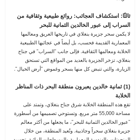
ثالثًا: استكشاف العجائب: روائع طبيعية وثقافية من
السراب إلى عبور الخالدين الثمانية للبحر
لا يكمن سحر جزيرة بنغلاي في تاريخها العريق ومعالمها
المعمارية القديمة فحسب، بل أيضاً في عجائبها الطبيعية
الخلابة ومعالمها الثقافية. فإلى جانب "السراب" في جناح
بنغلاي، تزخر الجزيرة بالعديد من المواقع التي تستحق
الزيارة، والتي تنبض كل منها بسحر وغموض "أرض الخيال".
(1) ثمانية خالدين يعبرون منطقة البحر ذات المناظر
الخلابة
تقع هذه المنطقة الخلابة شرق جناح بنغلاي، وتمتد على
مساحة 55,000 متر مربع. وتستوحي تصميمها من أسطورة
"عبور الخالدين الثمانية للبحر"، ما يجعلها من أكثر معالم
جزيرة بنغلاي سحراً وجاذبية. وتُعيد المنطقة، من خلال
المنحوتات والهندسة المعمارية والمسطحات المائية، تجسيد