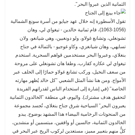
الثمانية الذين عبروا البحر".
تقول الأسطورة إنه خلال عهد جيايو من أسرة سونغ الشمالية
(1056-1063)، قام ثمانية خالدين - تيغواي لي، وهان
تشونغلي، وتشانغ غولاو، ولو دونغبين، وهي شيانغو، ولان
تسايهي، وهان شيانغزي، وكاو غوجيو - بالثمالة في جناح
بنغلاي، وعبروا البحر مستخدمين قواهم السحرية. استخدم
تيغواي لي عكازه كقارب، وطفا هان تشونغلي على مروحة
من سعف النخيل، وركب تشانغ غولاو حمارًا إلى الخلف عبر
الأمواج. ومن هنا نشأ المثل الشعبي "كل خالد يُظهر مهارته
الخاصة" (في إشارة إلى استخدام الناس لقدراتهم الفريدة
لتحقيق هدف مشترك). واليوم، في منطقة "الخالدون الثمانية
يعبرون البحر" السياحية شرق جناح بنغلاي، تُجسد مجموعة
من المنحوتات الرخامية البيضاء هذا المشهد بوضوح. يبدو
الخالدون الثمانية، جالسين أو واقفين، مبتسمين أو منشدين،
كلٌّ منهم بتعبير مميز، مستعدين لركوب الريح عبر البحر في