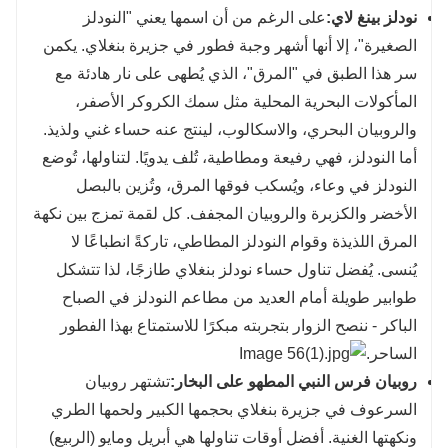
نودلز بينغ لاي:
على الرغم من أن اسمها يعني "النودلز
الصغيرة"، إلا أنها أشهر وجبة فطور في جزيرة بنغلاي. يكمن
سر هذا الطبق في "المرق"، الذي يُطهى على نار هادئة مع
المأكولات البحرية المحلية مثل سمك الكروكر الأصفر،
والروبيان البحري، والاسكالوب، لينتج عنه حساء غني ولذيذ.
أما النودلز، فهي رفيعة ومطاطية، تُلف يدويًا. لتناولها، تُوضع
النودلز في وعاء، ويُسكب فوقها المرق، وتُزين بالبصل
الأخضر والكزبرة والروبيان المجفف. كل لقمة تمزج بين نكهة
المرق اللذيذة وقوام النودلز المطاطي، تاركةً انطباعًا لا
يُنسى. يُفضل تناول حساء نودلز بنغلاي طازجًا، لذا تتشكل
طوابير طويلة أمام العديد من مطاعم النودلز في الصباح
الباكر - ننصح الزوار بتجربته مبكرًا للاستمتاع بهذا الفطور
الساحر.
روبيان فرس النبي المطهو ​​على البخار:
تشتهر روبيان
السرعوف في جزيرة بنغلاي بحجمها الكبير ولحمها الطري
ونكهتها الغنية. أفضل أوقات تناولها هي أبريل ومايو (الربيع)