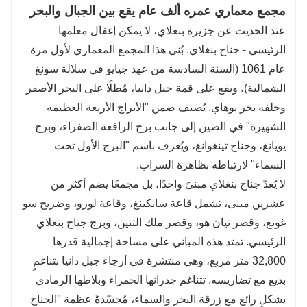
مجمع معماري عمره ألف عام يقع بين الجبال والبحر
عند الحديث عن جزيرة بنغلاي، لا يمكن إغفال معلمها
الرئيسي - جناح بنغلاي. بُني هذا المجمع المعماري لأول مرة
عام 1061 (السنة السادسة من عهد جيايو في سلالة سونغ
الشمالية)، ويقع على قمة جبل دانيا، مُطلًا على البحر الأصفر
وخلفه بحر بوهاي. يُصنف ضمن "الأبراج الأربعة العظيمة
الشهيرة" في الصين إلى جانب برج الرافعة الصفراء، وبرج
يويانغ، وجناح تينغوانغ، ويُعرف باسم "البرج الأول تحت
السماء" لارتباطه بظاهرة السراب.
لا يُعدّ جناح بنغلاي مبنىً واحدًا، بل مجمعًا يضم أكثر من
عشرين مبنى، تشمل قاعة سانكينغ، وقاعة لوزو، وضريح سو
غونغ، وقصر تيان هو، وقصر ملك التنين، وبرج جناح بنغلاي
الرئيسي. تمتد هذه المباني على مساحة إجمالية قدرها
32,800 متر مربع، وهي منتشرة في أرجاء جبل دانيا بتناغمٍ
بديع مع تضاريسه. تتناغم جدرانها الحمراء وبلاطها الرمادي
بشكلٍ رائع مع زرقة البحر والسماء، مُجسّدةً عظمة "الجناح