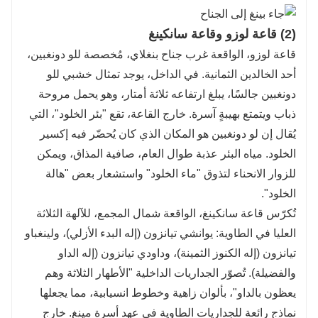
(2) قاعة لوزو وقاعة سانكينغ
قاعة لوزو، الواقعة غرب جناح بنغلاي، مُخصصة للو دونغبين،
أحد الخالدين الثمانية. في الداخل، يوجد تمثال خشبي للو
دونغبين جالسًا، يبلغ ارتفاعه ثلاثة أمتار، وهو يحمل مروحة
ذباب ويتمتع بهيبةٍ آسرة. خارج القاعة، تقع "بئر الخلود"، التي
يُقال إن لو دونغبين هو المكان الذي كان يُحضّر فيه إكسير
الخلود. مياه البئر عذبة طوال العام، صافية المذاق، ويمكن
للزوار الانحناء لتذوق "ماء الخلود" واستشعار بعض "هالة
الخلود".
تُكرّس قاعة سانكينغ، الواقعة شمال المجمع، للآلهة الثلاثة
العليا في الطاوية: يوانشي تيانزون (إله البدء الأزلي)، ولينغباو
تيانزون (إله الكنوز الثمينة)، وداودي تيانزون (إله الداو
والفضيلة). تُصوّر الجداريات الداخلية "الأطهار الثلاثة وهم
يعظون بالداو"، بألوان زاهية وخطوط انسيابية، مما يجعلها
نماذج رائعة للجداريات الطاوية في عهد أسرة مينغ. خارج