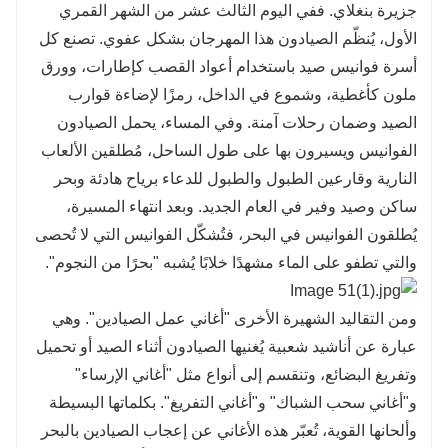
جزيرة بنغلاي. ففي اليوم الثالث عشر من الشهر القمري
الأول، يُنظّم الصيادون هذا المهرجان بشكل عفوي. تصنع كل
أسرة فوانيس صيد باستخدام أعواد القصب كإطارات، وورق
ملون كأغطية، وشموع في الداخل، رمزًا لإضاءة قوارب
الصيد وضمان رحلات آمنة. وفي المساء، يحمل الصيادون
الفوانيس ويسيرون بها على طول الساحل، مُطلقين الألعاب
النارية وقارعين الطبول والطبول للدعاء برياح هادئة وبحر
ساكن وصيد وفير في العام الجديد. وبعد انتهاء المسيرة،
يُطلقون الفوانيس في البحر، فتُشكّل الفوانيس التي لا تُحصى
والتي تطفو على الماء مشهدًا خلابًا يُشبه "بحرًا من النجوم".
ومن التقاليد الشهيرة الأخرى "أغاني عمل الصيادين". وهي
عبارة عن أناشيد شعبية يُغنيها الصيادون أثناء الصيد أو تحميل
وتفريغ البضائع، وتنقسم إلى أنواع مثل "أغاني الإرساء"
و"أغاني سحب الشباك" و"أغاني التفريغ". بكلماتها البسيطة
وألحانها القوية، تُعبّر هذه الأغاني عن إعجاب الصيادين بالبحر