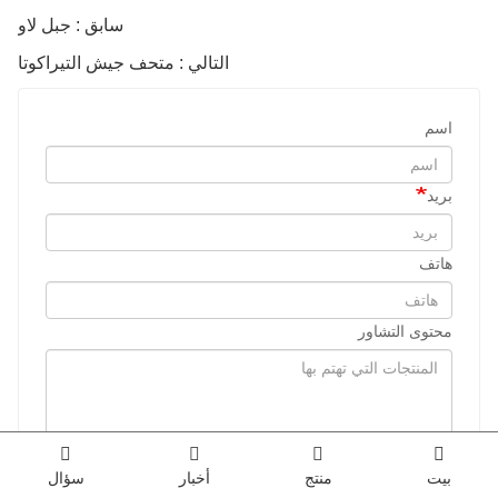
سابق : جبل لاو
التالي : متحف جيش التيراكوتا
اسم
بريد
هاتف
محتوى التشاور
بيت
منتج
أخبار
سؤال