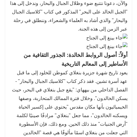
والآن، دعونا نتتبع ضوء وظلال الجبال والبحار، وندخل إلى هذا
أكثر تميزًا.
"الجبل الخالد على البحر" المذكور في كتاب "كلاسيك الجبال
لرحلة لا تُنسى إلى جناح بنغلاي، احجز مع شركة
والبحار" والذي أشاد به العلماء والشعراء، وننطلق في رحلة
هواتو الدولية للسياحة اليوم!
عبر الزمن إلى هذه الجنة.
هل تحتاج إلى المزيد من أفكار المسارات؟
تواصل مع خدمة العملاء مباشرةً!
أولاً: أصول الروابط الخالدة: الجذور الثقافية من
الأساطير إلى المعالم التاريخية
يعود تاريخ شهرة جزيرة بنغلاي كموطن للخلود إلى ما قبل
عهد أسرة تشين. فقد ذكر كتاب "كلاسيك الجبال والبحار" -
الفصل الداخلي من بيههاي: "يقع جبل بنغلاي في البحر، حيث
يسكن الخالدون". وخلال فترة الممالك المتحاربة، وصفها
الخيميائيون بأنها مكان مقدس "يحتوي على إكسير الحياة
ويسكنه الخالدون"، مما جعل "بنغلاي" مرادفًا صينيًا لكلمة
"أرض الجنيات" منذ ذلك الحين. ومع ذلك، فإن الأسطورة
التي جعلت من بنغلاي اسمًا مألوفًا هي قصة "الخالدين