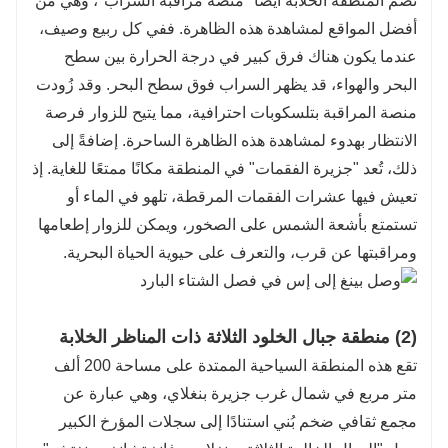
تضم المنطقة الخلابة أيضًا "منصة مراقبة السراب"، وهي من
أفضل المواقع لمشاهدة هذه الظاهرة. ففي كل ربيع وصيف،
عندما يكون هناك فرق كبير في درجة الحرارة بين سطح
البحر والهواء، قد يظهر السراب فوق سطح البحر. وقد زُودت
منصة المراقبة بتلسكوبات احترافية، مما يتيح للزوار فرصة
الانتظار بهدوء لمشاهدة هذه الظاهرة الساحرة. إضافةً إلى
ذلك، تُعد "جزيرة الفقمات" في المنطقة مكانًا ممتعًا للغاية. إذ
تعيش فيها عشرات الفقمات المرقطة، تلهو في الماء أو
تستمتع بأشعة الشمس على الصخور، ويمكن للزوار إطعامها
ومراقبتها عن قرب، والتعرف على حيوية الحياة البحرية.
(2) منطقة جبال الخلود الثلاثة ذات المناظر الخلابة
تقع هذه المنطقة السياحية الممتدة على مساحة 200 ألف
متر مربع في شمال غرب جزيرة بنغلاي، وهي عبارة عن
مجمع ثقافي ضخم بُني استنادًا إلى سجلات المؤرخ الكبير