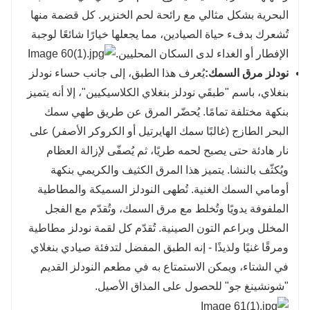
البحرية بشكل مثالي مع رائحة لحم الخنزير. كل قضمة منها
تُشعرك بدفء حياة الصيادين، مما يجعلها خيارًا شائعًا لوجبة
الإفطار أو الغداء لدى السكان المحليين.
نودلز مرق السمك:
يُعرف هذا الطبق، إلى جانب حساء نودلز
بنغلاي، باسم "طبقَي نودلز بنغلاي الكلاسيكيين"، إلا أنه يتميز
بنكهة مختلفة تمامًا. يُحضّر المرق عن طريق طهي سمك
البحر الطازج (غالبًا سمك الهايرتيل أو الكروكر الأصفر) على
نار هادئة حتى يصبح لحمه طريًا، ثم يُصفّى لإزالة العظام
ويُكثّف بالنشا. يتميز هذا المرق الكثيف والكريمي بنكهة
أومامي السمك الغنية. تُطهى النودلز السميكة والمطاطية
الملفوفة يدويًا وتُخلط مع مرق السمك، وتُقدّم مع الفجل
المخلل وبراعم التون الصينية. تُقدّم كل لقمة نودلز مطاطية
ومرقًا غنيًا ولذيذًا - إنه الطبق المفضل لتدفئة صيادي بنغلاي
في الشتاء، ويمكن الاستمتاع به في مطعم النودلز القديم
"شونشينغ جو" للحصول على المذاق الأصيل.