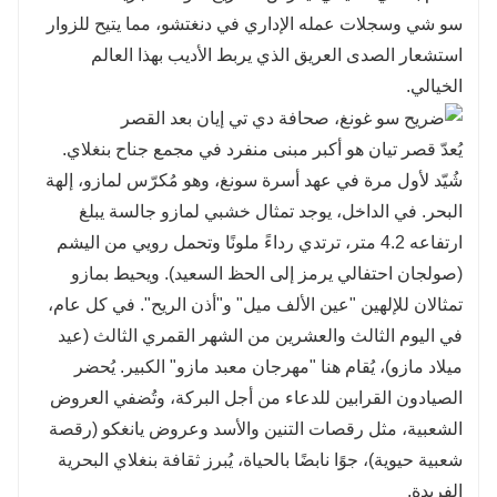
سو شي وسجلات عمله الإداري في دنغتشو، مما يتيح للزوار
استشعار الصدى العريق الذي يربط الأديب بهذا العالم
الخيالي.
يُعدّ قصر تيان هو أكبر مبنى منفرد في مجمع جناح بنغلاي.
شُيّد لأول مرة في عهد أسرة سونغ، وهو مُكرّس لمازو، إلهة
البحر. في الداخل، يوجد تمثال خشبي لمازو جالسة يبلغ
ارتفاعه 4.2 متر، ترتدي رداءً ملونًا وتحمل رويي من اليشم
(صولجان احتفالي يرمز إلى الحظ السعيد). ويحيط بمازو
تمثالان للإلهين "عين الألف ميل" و"أذن الريح". في كل عام،
في اليوم الثالث والعشرين من الشهر القمري الثالث (عيد
ميلاد مازو)، يُقام هنا "مهرجان معبد مازو" الكبير. يُحضر
الصيادون القرابين للدعاء من أجل البركة، وتُضفي العروض
الشعبية، مثل رقصات التنين والأسد وعروض يانغكو (رقصة
شعبية حيوية)، جوًا نابضًا بالحياة، يُبرز ثقافة بنغلاي البحرية
الفريدة.