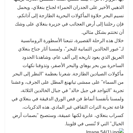
الذهبي الأخير على الجدران الحمراء لجناح بنغلاي، ويحمل
نسيم البحر حلاوة المأكولات البحرية الطازجة إلى آذانكم،
فإن رحلتنا إلى أرض العجائب في جزيرة بنغلاي على وشك
أن تختتم بشكل مثالي.
خلال هذه الرحلة القصيرة، تتبعنا الأسطورة الرومانسية
لـ"عبور الخالدين الثمانية للبحر"، ولمسنا آثار جناح بنغلاي
العريق الذي يعود تاريخه إلى ألف عام، وشاهدنا الحدود
الساحرة بين بحر بوهاي والبحر الأصفر، وتذوقنا نكهات
مأكولات الصيادين الطازجة. شعرنا بعظمة "النظر إلى البحر
من السماء" على ممشى تيانهنغ المطل على الجرف، وعشنا
تجربة "التواجد في جبل خالد" في جبال الخالدين الثلاثة،
ولمسنا بأنفسنا أنماط فن قص الورق الدقيقة في بنغلاي في
قاعة تجربة التراث الثقافي غير المادي. هذه الذكريات،
كسراب بنغلاي، عابرة لكنها عميقة، وستصبح "بصمات أرض
الخيال" التي لا تُنسى في قلوبنا.