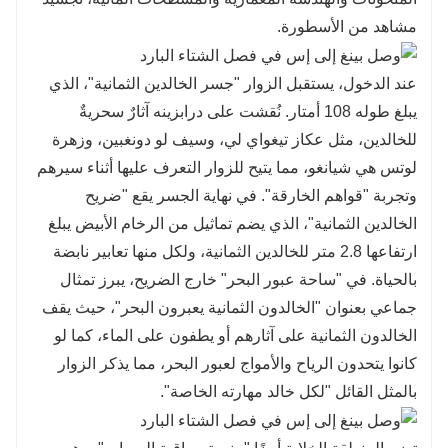
مشاهد من الأسطورة.
عند الدخول، يستقبل الزوار "جسر الخالدين الثمانية"، الذي
يبلغ طوله 108 أمتار. نُقشت على درابزينه آثارٌ سحريةٌ
للخالدين، مثل عكاز تيغواي لي، وسيف لو دونغبين، وزهرة
لوتس هي شيانغو، مما يتيح للزوار التعرف عليها أثناء سيرهم
وتجربة "قواهم الخارقة". في نهاية الجسر يقع "ضريح
الخالدين الثمانية"، الذي يضم تماثيل من الرخام الأبيض يبلغ
ارتفاعها 2.8 متر للخالدين الثمانية، ولكل منها تعابير نابضة
بالحياة. في "ساحة عبور البحر" خارج الضريح، يبرز تمثال
جماعي بعنوان "الخالدون الثمانية يعبرون البحر"، حيث يقف
الخالدون الثمانية على آثارهم أو يطفون على الماء، كما لو
كانوا يتحدون الرياح والأمواج لعبور البحر، مما يذكر الزوار
بالمثل القائل "لكل خالد مهارته الخاصة".