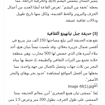
يتميز التمثال بملمس اليشم 温润 والحرفية الرائعة، مما
يجعله "تحفة من اليشم". تعرض القاعة أيضًا العديد من أعمال
الخزف والبرونز والخط القديمة، ولكل منها تاريخ طويل
ودلالات ثقافية عميقة.
(3) حديقة جبل تيانهينغ الثقافية
تقع هذه الحديقة التي تبلغ مساحتها 150 ألف متر مربع في
أقصى شمال جزيرة بنغلاي، وقد سُميت تيمناً بتيان هنغ، أحد
نبلاء أسرة هان الذي خصص لها 500 محارب. وهي منطقة
خلابة تجمع بين التراث الثقافي والطبيعة، إذ تحيط بها مياه
البحر من ثلاث جهات وتتصل بالجبال من جهة واحدة، مما
يجعلها من أفضل المواقع لمشاهدة "حدود بحر بوهاي والبحر
الأصفر".
يُعدّ "ممشى تيان هينغ الصخري" أبرز معالم الحديقة. يمتدّ
الممشى على طول الجرف، بطول 200 متر وعرض 1.5 متر،