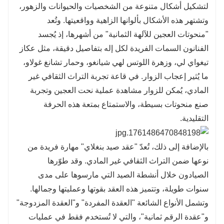
لتشكيل أشكال متنوعة من الشخصيات والحيوانات والزهور،
وتشتهر هذه الأشكال بألوانها الزاهية وواقعيتها. وتُعد
"منحوتات العجين للآلهة الثمانية" من أشهرها، إذ يُجسد
الفنانون السمات الفريدة لكل إله بتفاصيل دقيقة، مثل عكاز
تيغواي لي، وزهرة اللوتس لهي شيانغو، وحمار تشانغ غولاو،
ما يُثير إعجاب الزوار. في قاعة تجربة التراث الثقافي غير
المادي، يُمكن للزوار مشاهدة عملية نحت العجين وتجربة
صنع منحوتات بسيطة، والاستمتاع بمتعة هذه الحرفة
التقليدية.
بالإضافة إلى ذلك، تُعدّ "عقد صيد بنغلاي" مهارة فريدة من
نوعها ضمن التراث الثقافي غير المادي. وقد طوّرها
الصيادون خلال أنشطة الصيد التي مارسوها على مدى
سنوات طويلة، وتتميز هذه العقد بقوتها وعمليتها وجمالها.
وتشمل الأنواع الشائعة "العقدة المفردة" و"العقدة المزدوجة"
و"عقدة الرقم ثمانية"، والتي لا تُستخدم فقط في عمليات