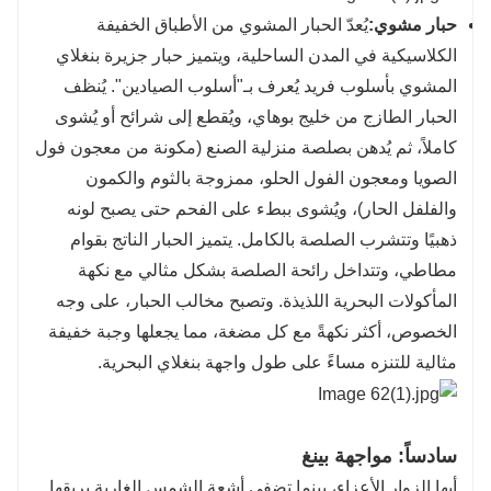
حبار مشوي:
يُعدّ الحبار المشوي من الأطباق الخفيفة
الكلاسيكية في المدن الساحلية، ويتميز حبار جزيرة بنغلاي
المشوي بأسلوب فريد يُعرف بـ"أسلوب الصيادين". يُنظف
الحبار الطازج من خليج بوهاي، ويُقطع إلى شرائح أو يُشوى
كاملاً، ثم يُدهن بصلصة منزلية الصنع (مكونة من معجون فول
الصويا ومعجون الفول الحلو، ممزوجة بالثوم والكمون
والفلفل الحار)، ويُشوى ببطء على الفحم حتى يصبح لونه
ذهبيًا وتتشرب الصلصة بالكامل. يتميز الحبار الناتج بقوام
مطاطي، وتتداخل رائحة الصلصة بشكل مثالي مع نكهة
المأكولات البحرية اللذيذة. وتصبح مخالب الحبار، على وجه
الخصوص، أكثر نكهةً مع كل مضغة، مما يجعلها وجبة خفيفة
مثالية للتنزه مساءً على طول واجهة بنغلاي البحرية.
سادساً: مواجهة بينغ
أيها الزوار الأعزاء، بينما تضفي أشعة الشمس الغاربة بريقها