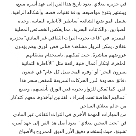
في جزيرة بنغلاي. يعود تاريخ هذا الفن إلى عهد أسرة مينغ،
ويشتهر بتنوع مواضيعه، ودقة تقنيات قصه، وأشكاله الزاهية.
تشمل المواضيع الشائعة أساطير الأباطرة الثمانية، وحياة
الصيادين، والكائنات البحرية، مما يعكس الخصائص المحلية
المميزة. في "قاعة تجربة التراث الثقافي غير المادي" بجزيرة
بنغلاي، يمكن للزوار مشاهدة فناني قص الورق وهم يؤدون
عروضهم مباشرةً، حيث يُمكنهم، باستخدام مقصّاتهم
الماهرة، ابتكار أعمال فنية رائعة مثل "الأباطرة الثمانية
يعبرون البحر" أو "وفرة المحاصيل كل عام" في غضون
دقائق معدودة. تُبرز الحركات السريعة للمقص سحر هذا
الفن. كما يُمكن للزوار تجربة قص الورق بأنفسهم، وصنع
أعمالهم الخاصة تحت إشراف الفنانين ليأخذوها معهم كتذكار
من عالم بنغلاي الساحر.
من المهارات المهمة الأخرى في التراث الثقافي غير المادي
فن "نحت العجين بنغلاي". يعود أصل هذا الفن إلى عهد أسرة
تشينغ، حيث يُستخدم دقيق الأرز الدبق الممزوج بالأصباغ