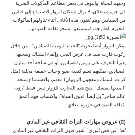
وحبهم للحياة. واليوم، في بعض مطاعم المأكولات البحرية
في جزيرة بنغلاي، لا يزال بإمكان الزوار الاستماع إلى فنانين
من الصيادين وهم يُغنون هذه الأغاني أثناء تناولهم المأكولات
البحرية الطازجة، مُستمتعين بسحر ثقافة الصيادين.
يمكن للزوار أيضاً تجربة "الحياة اليومية للصيادين" - من خلال
ركوب قارب صيد في عرض البحر، وإلقاء الشباك وسحبها
يدوياً للتعرف على روتين الصيادين. أو في ساحة أحد منازل
الصيادين، يمكنهم تعلم كيفية صنع وجبات خفيفة محلية (مثل
كرات السمك ومعجون الروبيان) معهم، والاستمتاع بمتعة
"اصنعها بنفسك". تتيح هذه التجارب للزوار ليس فقط "رؤية
عالم ساحر" بل أيضاً "تذوق الحياة"، واكتساب فهم أعمق
لثقافة الصيد في جزيرة بنغلاي.
(2) عروض مهارات التراث الثقافي غير المادي
تُعدّ "فن قص الورق" أشهر فنون التراث الثقافي غير المادي