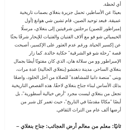
أي لحظة.
بعيدًا عن الأساطير، تحمل جزيرة بنغلاي بصمات تاريخية
عميقة. فبعد توحيد الصين، قام تشين شي هوانغ (أول
إمبراطور للصين) برحلتين شرقيتين إلى بنغلاي، مرسلًا
الخيميائي شو فو مع آلاف الفتيان والفتيات للإبحار شرقًا بحثًا
عن إكسير الحياة. ورغم عدم العثور على الإكسير، أصبحت
قصة "رحلة شو فو الشرقية" حكاية خالدة. كما زار
الإمبراطور وو من سلالة هان، الذي كان مفتونًا أيضًا بجمال
بنغلاي الساحر، مدينة دنغتشو (بنغلاي الحالية) عدة مرات،
وبنى "منصة دانيا للمشاهدة" للصلاة من أجل الخلود، واضعًا
بذلك الأساس لبناء جناح بنغلاي لاحقًا. هذه القصص التاريخية
تجعل من بنغلاي ليست مجرد "أرض خيالية أسطورية"، بل
أيضًا "مكانًا مقدسًا في التاريخ"، حيث تغمر كل شبر من
أرضها ألف عام من التراث الثقافي.
ثانيًا: معلم من معالم أرض العجائب: جناح بنغلاي –