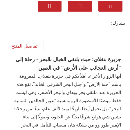
بنغلاي الخلاب (الذي يُنصح بمشاهدته في فصلي
الربيع والصيف). ويُصنّف الجناح ضمن "الأبراج الأربعة
الشهيرة" في الصين، ويُتيح إطلالات بانورامية على
يشارك:
حدود بحر بوهاي والبحر الأصفر، وهي إحدى عجائب
الطبيعة الفريدة التي لا ينبغي تفويتها.
مع
هو صورة
ستقيم في فنادق محلية من فئة أربع
تفاصيل المنتج
نجوم فأكثر: فنادق واسعة، تقع في مواقع مميزة
جزيرة بنغلاي: حيث يلتقي الخيال بالبحر - رحلة إلى
بالقرب من أماكن سياحية خلابة، مما يضمن لك إقامة
"أرض العجائب على الأرض" في الصين
مريحة. تذوق أيضاً أشهى المأكولات المحلية الأصيلة -
أيها الزوار الأعزاء، أهلاً بكم في جزيرة بنغلاي، المعروفة
حساء نودلز بنغلاي الساخن، وجمبري السرعوف
باسم "جنة الأرض" و"جبل البحر الشرقي الخالد". تقع هذه
الطازج المطهو ​​على البخار، وخبز الأعشاب البحرية
الجزيرة عند ملتقى بحر بوهاي والبحر الأصفر، وهي ليست
اللذيذ، وكلها تُبرز أفضل نكهات الساحل.
فقط موطنًا للأسطورة الرومانسية "عبور الخالدين الثمانية
كما نقوم بإنشاء برامج رحلات مرنة: يمكنك الجمع
للبحر"، بل تحمل أيضًا تاريخًا يمتد لألف عام، بدءًا من رحلات
بين زيارتك لجناح بنغلاي ومعالم الجذب السياحي
تشين شي هوانغ شرقًا بحثًا عن الخلود، وصولًا إلى بناء
القريبة من فئة 5A مثل جبال الخالدين الثلاثة أو منتزه
الإمبراطور وو من سلالة هان منصاتٍ للتأمل في البحر.
تيانهنغ الجبلي الثقافي، مما يجعل رحلتك إلى الصين