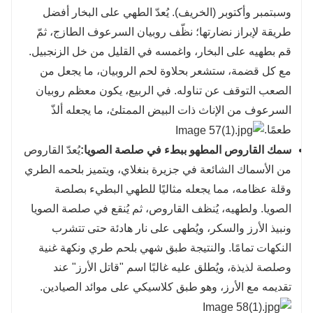
وسبتمبر وأكتوبر (الخريف). يُعدّ الطهي على البخار أفضل
طريقة لإبراز نضارتها؛ نظّف روبيان السرعوف الطازج، ثمّ
قم بطهيه على البخار، واغمسه في القليل من خل الزنجبيل.
مع كل قضمة، ستشعر بحلاوة لحم الروبيان، ما يجعل من
الصعب التوقف عن تناوله. في الربيع، يكون معظم روبيان
السرعوف من الإناث ذات البيض الممتلئ، ما يجعله ألذّ
طعمًا.
سمك القاروص المطهو ​​ببطء في صلصة الصويا:
يُعدّ القاروص
من الأسماك الشائعة في جزيرة بنغلاي، ويتميز بلحمه الطري
وقلة عظامه، مما يجعله مثاليًا للطهي البطيء بصلصة
الصويا. ولطهيه، يُنظف القاروص، ثم يُنقع في صلصة الصويا
ونبيذ الأرز والسكر، ويُطهى على نار هادئة حتى تتشرب
النكهات تمامًا. والنتيجة طبق شهي بلحم طري ونكهة غنية
وصلصة لذيذة، ويُطلق عليه غالبًا اسم "قاتل الأرز" عند
تقديمه مع الأرز، وهو طبق كلاسيكي على موائد الصيادين.