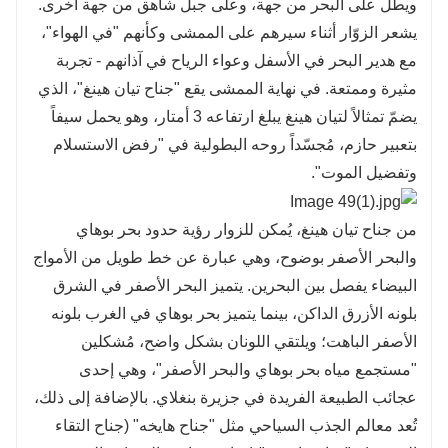
ويطلّ على البحر من جهة، وعلى جبل شاهق من جهة أخرى.
يشعر الزوّار أثناء سيرهم على الممشى وكأنهم "في الهواء"،
مع هدير البحر في الأسفل وعواء الرياح في آذانهم - تجربة
مثيرة وممتعة. في نهاية الممشى يقع "جناح تيان هينغ"، الذي
يضمّ تمثالاً لتيان هينغ يبلغ ارتفاعه 3 أمتار، وهو يحمل سيفاً
بتعبير حازم، مُجسّداً روحه البطولية في "رفض الاستسلام
وتفضيل الموت".
من جناح تيان هينغ، يُمكن للزوار رؤية حدود بحر بوهاي
والبحر الأصفر بوضوح، وهي عبارة عن خط طويل من الأمواج
البيضاء يفصل بين البحرين. يتميز البحر الأصفر في الشرق
بلونه الأزرق الداكن، بينما يتميز بحر بوهاي في الغرب بلونه
الأصفر الباهت؛ ويلتقي اللونان بشكل واضح، مُشكلين
"مستجمع مياه بحر بوهاي والبحر الأصفر"، وهي إحدى
عجائب الطبيعة الفريدة في جزيرة بنغلاي. بالإضافة إلى ذلك،
تُعد معالم الجذب السياحي مثل "جناح هايخه" (جناح التقاء