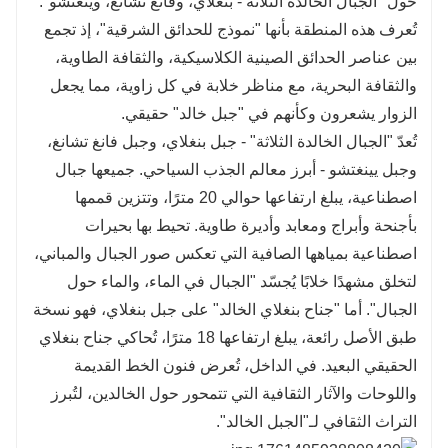
حول "الجبال الخالدة الثلاثة - بنغلاي، وفانغ تشانغ، وينغتشو".
تُعرف هذه المنطقة بأنها "نموذج للحدائق الشرقية"، إذ تجمع
بين عناصر الحدائق الصينية الكلاسيكية، والثقافة الطاوية،
والثقافة البحرية، مع مناظر خلابة في كل زاوية، مما يجعل
الزوار يشعرون وكأنهم في "جبل خالد" حقيقي.
تُعدّ "الجبال الخالدة الثلاثة" - جبل بنغلاي، وجبل فانغ تشانغ،
وجبل يينغتشو - أبرز معالم الجذب السياحي. جميعها جبال
اصطناعية، يبلغ ارتفاعها حوالي 20 مترًا، وتتزين قممها
بأجنحة وأبراج ومعابد وأديرة طاوية. تحيط بها بحيرات
اصطناعية بمياهها الصافية التي تعكس صور الجبال والمباني،
لتخلق مشهدًا خلابًا يُجسّد "الجبال في الماء، والماء حول
الجبال". أما "جناح بنغلاي الخالد" على جبل بنغلاي، فهو نسخة
طبق الأصل رائعة، يبلغ ارتفاعها 18 مترًا، تُحاكي جناح بنغلاي
الحقيقي البعيد. في الداخل، تُعرض فنون الخط القديمة
واللوحات والآثار الثقافية التي تتمحور حول الخالدين، لتُبرز
التراث الثقافي لـ"الجبل الخالد".