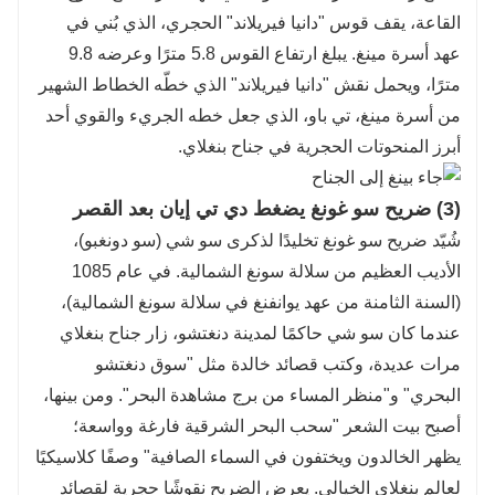
القاعة، يقف قوس "دانيا فيريلاند" الحجري، الذي بُني في
عهد أسرة مينغ. يبلغ ارتفاع القوس 5.8 مترًا وعرضه 9.8
مترًا، ويحمل نقش "دانيا فيريلاند" الذي خطّه الخطاط الشهير
من أسرة مينغ، تي باو، الذي جعل خطه الجريء والقوي أحد
أبرز المنحوتات الحجرية في جناح بنغلاي.
(3) ضريح سو غونغ يضغط دي تي إيان بعد القصر
شُيّد ضريح سو غونغ تخليدًا لذكرى سو شي (سو دونغبو)،
الأديب العظيم من سلالة سونغ الشمالية. في عام 1085
(السنة الثامنة من عهد يوانفنغ في سلالة سونغ الشمالية)،
عندما كان سو شي حاكمًا لمدينة دنغتشو، زار جناح بنغلاي
مرات عديدة، وكتب قصائد خالدة مثل "سوق دنغتشو
البحري" و"منظر المساء من برج مشاهدة البحر". ومن بينها،
أصبح بيت الشعر "سحب البحر الشرقية فارغة وواسعة؛
يظهر الخالدون ويختفون في السماء الصافية" وصفًا كلاسيكيًا
لعالم بنغلاي الخيالي. يعرض الضريح نقوشًا حجرية لقصائد