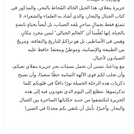
جزيرة بنغلاي، هذا الجبل الخالد المُحاط بالبحر، والمذكور في
كتاب الجبال والبحار، والذي أشاد به العلماء والشعراء، لا
تتمتع فقط بجمالٍ ساحرٍ يلفه الضباب، بل أيضاً بحياةٍ نابضةٍ
بالحياة. إنها تُعلّمنا أن "العالم الخيالي" ليس مجرد مكانٍ
وهمي في الأساطير، بل هو تراكمٌ للتاريخ والثقافة، ومزيجٌ
من الطبيعة والإنسانية، وموطنٌ ومعتقدٌ حافظ عليه
الصيادون لأجيال.
مع وداعنا، نتمنى أن تحمل نسمات بحر جزيرة بنغلاي تعبكم،
وأن تجلب لكم قوى الآلهة الثمانية حظًا سعيدًا، وأن تصبح
ذكريات هذه الرحلة الجميلة نورًا دافئًا في قلوبكم كلما
تذكرتموها. نتطلع إلى اليوم الذي تعودون فيه إلى هذه
الجزيرة لتكتشفوا من جديد حكاياتها الساحرة بين الجبال
والبحار. وأخيرًا، نأمل أن نلتقي بكم مجددًا في الصين!