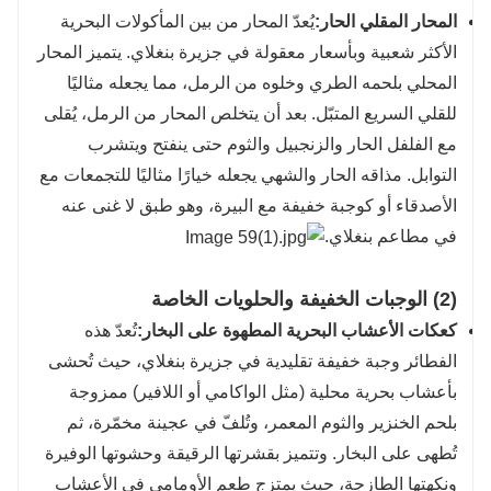
المحار المقلي الحار:
يُعدّ المحار من بين المأكولات البحرية
الأكثر شعبية وبأسعار معقولة في جزيرة بنغلاي. يتميز المحار
المحلي بلحمه الطري وخلوه من الرمل، مما يجعله مثاليًا
للقلي السريع المتبّل. بعد أن يتخلص المحار من الرمل، يُقلى
مع الفلفل الحار والزنجبيل والثوم حتى ينفتح ويتشرب
التوابل. مذاقه الحار والشهي يجعله خيارًا مثاليًا للتجمعات مع
الأصدقاء أو كوجبة خفيفة مع البيرة، وهو طبق لا غنى عنه
في مطاعم بنغلاي.
(2) الوجبات الخفيفة والحلويات الخاصة
كعكات الأعشاب البحرية المطهوة على البخار:
تُعدّ هذه
الفطائر وجبة خفيفة تقليدية في جزيرة بنغلاي، حيث تُحشى
بأعشاب بحرية محلية (مثل الواكامي أو اللافير) ممزوجة
بلحم الخنزير والثوم المعمر، وتُلفّ في عجينة مخمّرة، ثم
تُطهى على البخار. وتتميز بقشرتها الرقيقة وحشوتها الوفيرة
ونكهتها الطازجة، حيث يمتزج طعم الأومامي في الأعشاب