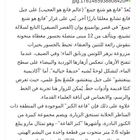
يُعدّ "فانغ هو شنغ جينغ" (عالم فانغ هو العجيب) على جبل
فانغ تشانغ معلمًا بارزًا آخر. بُني على غرار "فانغ هو شنغ
جينغ" في قصر يوانمينغ يوان (القصر الصيفي) التابع لسلالة
تشينغ، ويتألف من 12 مبنى متصلة بجسور مغطاة منحوتة
بنقوش رائعة للتنين والعنقاء. تحيط بالجسور بحيرات
مزروعة بزهر اللوتس وزنابق الماء؛ وفي الصيف، عندما
تتفتح الأزهار، تنعكس أزهارها الوردية والبيضاء على سطح
الماء، لتشكل لوحةً تُشبه "حديقةً خيالية". أما "أكاديمية
يينغتشو" على جبل يينغتشو، فتُشعّ بجوٍّ علمي، حيث تعرض
كتبًا قديمة وأدوات خطّ. يُمكن للزوار هنا تجربة فن الخط
والرسم، والانغماس في أناقة العلماء القدماء.
علاوة على ذلك فإن "قاعة الكنز" الموجودة في المنطقة ذات
المناظر الخلابة تستحق الزيارة. ويضم مجموعة كبيرة من
الكنوز النادرة، وأشهرها "كنز القاعة" - وهو تمثال مازو يبلغ
طوله 2.6 متر منحوت من قطعة واحدة من اليشم الهيتي.