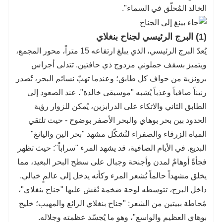
الخالد المُحلّق في السماء".
(1) البرج الرئيسي لجناح بنغلاي
يُعدّ البرج الرئيسي، الذي يبلغ ارتفاعه 15 متراً، محور المجمع،
ويتميز بسقف جملوني مزدوج ذي حافتين. تتدلى أجراس
برونزية من حواف كل طابق؛ وعندما تهبّ نسائم البحر، تُصدر
رنيناً صافياً وعذباً يُشبه "موسيقى خالدة". عند الصعود إلى
الطابق الثاني والاتكاء على الدرابزين، يُمكن للزوار رؤية
الحدود بين بحر بوهاي والبحر الأصفر بوضوح - حيث تلتقي
المياه الزرقاء والصفراء لتُشكّل مشهد "بحر الين واليانغ"
البديع. في الأيام الصافية، قد يشهد المرء "سراباً": حيث تظهر
فجأةً أوهامٌ لمدن وأجنحة وجبال على سطح البحر البعيد، مما
يخلق مشهداً حالماً يُشعر المرء وكأنه يدخل إلى عالمٍ خيالي.
داخل البرج، تتوسطه لوحة ضخمة نُقش عليها "جناح بنغلاي"،
مُحاطة ببيتين من الشعر: "جناح بنغلاي الرائع والمهيب؛ خليج
بوهاي العظيم والواسع"، وهو ما يُجسّد عظمته وجلاله.