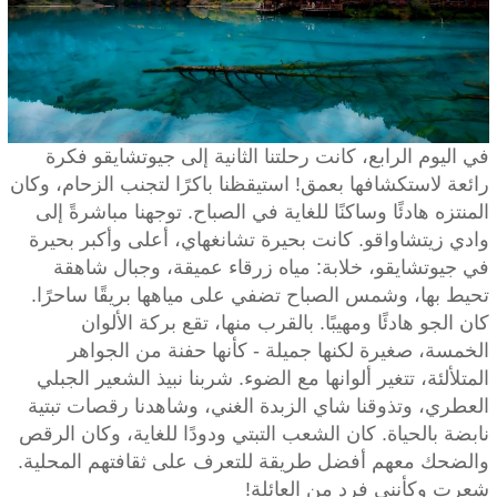
في اليوم الرابع، كانت رحلتنا الثانية إلى جيوتشايقو فكرة
رائعة لاستكشافها بعمق! استيقظنا باكرًا لتجنب الزحام، وكان
المنتزه هادئًا وساكنًا للغاية في الصباح. توجهنا مباشرةً إلى
وادي زيتشاواقو. كانت بحيرة تشانغهاي، أعلى وأكبر بحيرة
في جيوتشايقو، خلابة: مياه زرقاء عميقة، وجبال شاهقة
تحيط بها، وشمس الصباح تضفي على مياهها بريقًا ساحرًا.
كان الجو هادئًا ومهيبًا. بالقرب منها، تقع بركة الألوان
الخمسة، صغيرة لكنها جميلة - كأنها حفنة من الجواهر
المتلألئة، تتغير ألوانها مع الضوء. شربنا نبيذ الشعير الجبلي
العطري، وتذوقنا شاي الزبدة الغني، وشاهدنا رقصات تبتية
نابضة بالحياة. كان الشعب التبتي ودودًا للغاية، وكان الرقص
والضحك معهم أفضل طريقة للتعرف على ثقافتهم المحلية.
شعرت وكأنني فرد من العائلة!