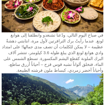
في صباح اليوم التالي، ودّعنا تشنغدو وانطلقنا إلى هوانغ
لونغ. عندما رأيتُ برك الترافرتين لأول مرة، انتابتني دهشةٌ
عظيمة – لا يمكن للكلمات أن تصف مدى جمالها! على امتداد
وادي هوانغ لونغ الذي يبلغ طوله 3.6 كيلومتر، تنتشر آلاف
البرك الملونة كقطع اليشم المكسورة. تسطع الشمس على
الماء، فتخلق ألواناً تشبه قوس قزح – أحياناً أزرق ساطع،
وأحياناً أخضر زمردي، كبساط ملون فرشته الطبيعة.