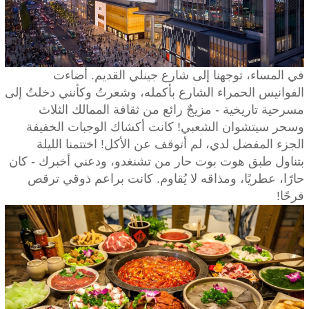
في المساء، توجهنا إلى شارع جينلي القديم. أضاءت
الفوانيس الحمراء الشارع بأكمله، وشعرتُ وكأنني دخلتُ إلى
مسرحية تاريخية - مزيجٌ رائع من ثقافة الممالك الثلاث
وسحر سيتشوان الشعبي! كانت أكشاك الوجبات الخفيفة
الجزء المفضل لدي، لم أتوقف عن الأكل! اختتمنا الليلة
بتناول طبق هوت بوت حار من تشنغدو، ودعني أخبرك - كان
حارًا، عطريًا، ومذاقه لا يُقاوم. كانت براعم ذوقي ترقص
فرحًا!