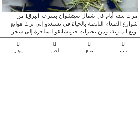
مرت ستة أيام في شمال سيتشوان بسرعة البرق! من
شوارع الطعام النابضة بالحياة في تشنغدو إلى برك هوانغ
لونغ الملونة، ومن بحيرات جيوتشايقو الساحرة إلى سحر
سونغبان وتشوانتشوسي الثقافي - كل مكان كان لا يُنسى.
أتاحت لي هذه الرحلة فرصة مشاهدة سحر الطبيعة وجمال
بيت
منتج
أخبار
سؤال
الثقافات المختلفة وهي تمتزج معًا. عندما غادرت سيتشوان،
التقطت الكثير من الصور، وجمعت ذكريات سعيدة لا تُحصى،
وشبعت تمامًا (بفضل كل الطعام اللذيذ!). أشتاق إليها كثيرًا،
وأرغب بشدة في العودة إليها يومًا ما. إذا كنت من محبي
الطبيعة والطعام والمرح، فسيتشوان هي المكان الأمثل لك -
لا تفوت زيارتها!