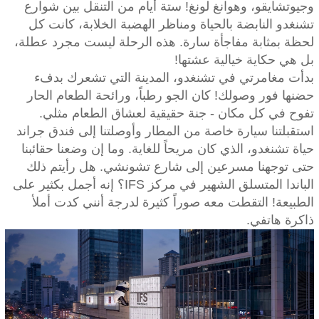
وجيوتشايقو، وهوانغ لونغ! ستة أيام من التنقل بين شوارع
تشنغدو النابضة بالحياة ومناظر الهضبة الخلابة، كانت كل
لحظة بمثابة مفاجأة سارة. هذه الرحلة ليست مجرد عطلة،
بل هي حكاية خيالية عشتها!
بدأت مغامرتي في تشنغدو، المدينة التي تشعرك بدفء
حضنها فور وصولك! كان الجو رطباً، ورائحة الطعام الحار
تفوح في كل مكان - جنة حقيقية لعشاق الطعام مثلي.
استقبلتنا سيارة خاصة من المطار وأوصلتنا إلى فندق جراند
حياة تشنغدو، الذي كان مريحاً للغاية. وما إن وضعنا حقائبنا
حتى توجهنا مسرعين إلى شارع تشونشي. هل رأيتم ذلك
الباندا المتسلق الشهير في مركز IFS؟ إنه أجمل بكثير على
الطبيعة! التقطت معه صوراً كثيرة لدرجة أنني كدت أملأ
ذاكرة هاتفي.